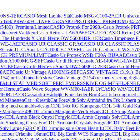
100NS-1ER
CASIO Mesh Lænke Stål
Casio MSG-C100-2AER Unisexu
ro Trek PRW-60FC-1AER Ur
CASIO PROTREK – PREMIUM (3414
480)_Premium/Limited
CASIO Protrek Før 2998,-
Casio Protrek PR
iostyret Vækkeur
Casio Retro – LA670WEGA-1EF
CASIO Retro (3298
o The Hundreds X Ur til Herre DW-5600HDR-1ER
Casio Timepiece
000WE-1AEF
CASIO UR CLASSIC GRÅ
CASIO UR CLASSIC PLA
R
Casio Ur G-Shock GA-100CF-1A9ER
Casio Ur G-Shock GWX-57
OCK PREMIUM/LIMIT
Casio Ur Protrek WSD-F20A-BUAAE
Casio 
lection A1000MCG-9EF
Casio Ur til Herre Classic AE-1400WH-1AVEF
-1AVUEF
Casio Ur til Herre G-Shock DW-5600CC-2ER
Casio Ur til H
H-8AEF
Casio Ur Vintage A1000MG-9EF
CASIO VINTAGE (3191)_Ba
154) ur i stål med blå skive
Casio Vintage (5154) ur med viser og digita
ITAL I STÅL MED SORT PERLEMORSSKIVE OG MESHLÆNKE
r Herreur
Casio Wave Sceptor WV-M60-1AER Ur
CASIO WAVECEPT
-M60B-1AER
Cassandra Hårbøjle Kunstlæder Brun
Cast bikerring med ce
med Månesten
Cat – Ørestik
Cat Forgyldt Sølv Armbånd fra Frk Lisberg
ring med cannabis-design
CDL 14ct RG Kampagne
CDL 14kt Guld K
Marguerite 49
CDL 25mm Marguerite Vedh Hvid
CDL 3-String Armb
yx
CDL Armb Black Onyxl Forgyld
CDL Armb Crystals Sølv
CDL Arm
. Sparkling Cross For
CDL Armbånd Crystals Forgyldt
CDL Armbånd 
ølv Large (623 C)
CDL armring sølv Open Heart L
CDL Baby Feet F
icolour Urlænke 16mm
CDL Big Earth WCS Kampagne
CDL Big Hear
am Forgyldt
CDL Black Marguerite Charm For
CDL Black Marguerite 