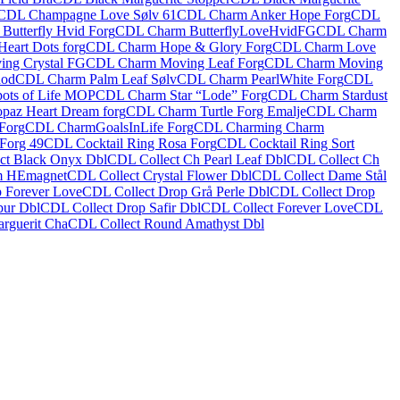
CDL Champagne Love Sølv 61
CDL Charm Anker Hope Forg
CDL
utterfly Hvid Forg
CDL Charm ButterflyLoveHvidFG
CDL Charm
eart Dots forg
CDL Charm Hope & Glory Forg
CDL Charm Love
ng Crystal FG
CDL Charm Moving Leaf Forg
CDL Charm Moving
hod
CDL Charm Palm Leaf Sølv
CDL Charm PearlWhite Forg
CDL
ots of Life MOP
CDL Charm Star “Lode” Forg
CDL Charm Stardust
az Heart Dream forg
CDL Charm Turtle Forg Emalje
CDL Charm
Forg
CDL CharmGoalsInLife Forg
CDL Charming Charm
Forg 49
CDL Cocktail Ring Rosa Forg
CDL Cocktail Ring Sort
ct Black Onyx Dbl
CDL Collect Ch Pearl Leaf Dbl
CDL Collect Ch
m HEmagnet
CDL Collect Crystal Flower Dbl
CDL Collect Dame Stål
 Forever Love
CDL Collect Drop Grå Perle Dbl
CDL Collect Drop
bur Dbl
CDL Collect Drop Safir Dbl
CDL Collect Forever Love
CDL
rguerit Cha
CDL Collect Round Amathyst Dbl