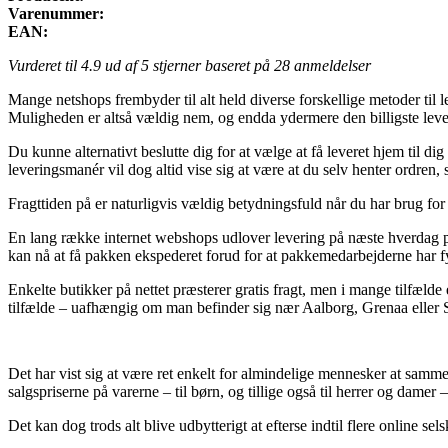
Varenummer:
EAN:
Vurderet til
4.9
ud af 5 stjerner baseret på
28
anmeldelser
Mange netshops frembyder til alt held diverse forskellige metoder til 
Muligheden er altså vældig nem, og endda ydermere den billigste lev
Du kunne alternativt beslutte dig for at vælge at få leveret hjem til d
leveringsmanér vil dog altid vise sig at være at du selv henter ordren,
Fragttiden på er naturligvis vældig betydningsfuld når du har brug for
En lang række internet webshops udlover levering på næste hverdag p
kan nå at få pakken ekspederet forud for at pakkemedarbejderne har f
Enkelte butikker på nettet præsterer gratis fragt, men i mange tilfælde
tilfælde – uafhængig om man befinder sig nær Aalborg, Grenaa eller Skæl
Det har vist sig at være ret enkelt for almindelige mennesker at samme
salgspriserne på varerne – til børn, og tillige også til herrer og damer
Det kan dog trods alt blive udbytterigt at efterse indtil flere online se