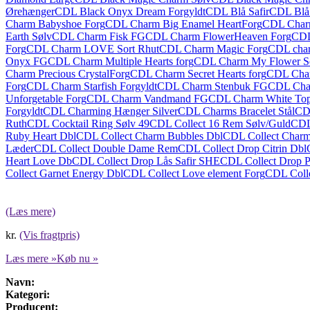
Ørehænger
CDL Black Onyx Dream Forgyldt
CDL Blå Safir
CDL Blå 
Charm Babyshoe Forg
CDL Charm Big Enamel HeartForg
CDL Charm
Earth Sølv
CDL Charm Fisk FG
CDL Charm FlowerHeaven Forg
CDL
Forg
CDL Charm LOVE Sort Rhut
CDL Charm Magic Forg
CDL char
Onyx FG
CDL Charm Multiple Hearts forg
CDL Charm My Flower S
Charm Precious CrystalForg
CDL Charm Secret Hearts forg
CDL Char
Forg
CDL Charm Starfish Forgyldt
CDL Charm Stenbuk FG
CDL Char
Unforgetable Forg
CDL Charm Vandmand FG
CDL Charm White To
Forgyldt
CDL Charming Hænger Silver
CDL Charms Bracelet Stål
CD
Ruth
CDL Cocktail Ring Sølv 49
CDL Collect 16 Rem Sølv/Guld
CDL 
Ruby Heart Dbl
CDL Collect Charm Bubbles Dbl
CDL Collect Charm
Læder
CDL Collect Double Dame Rem
CDL Collect Drop Citrin Dbl
Heart Love Db
CDL Collect Drop Lås Safir SHE
CDL Collect Drop P
Collect Garnet Energy Dbl
CDL Collect Love element Forg
CDL Coll
(Læs mere)
kr.
(Vis fragtpris)
Læs mere »
Køb nu »
Navn:
Kategori:
Producent: