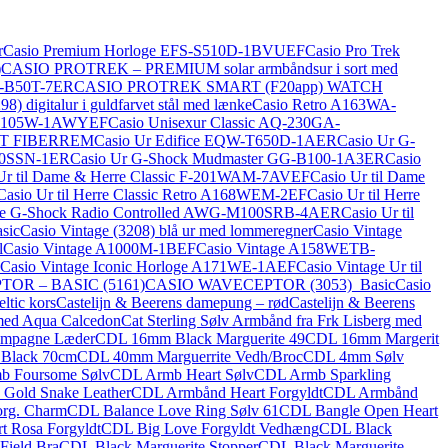
r
Casio Premium Horloge EFS-S510D-1BVUEF
Casio Pro Trek
)
CASIO PROTREK – PREMIUM solar armbåndsur i sort med
T-B50T-7ER
CASIO PROTREK SMART (F20app) WATCH
) digitalur i guldfarvet stål med lænke
Casio Retro A163WA-
 F-105W-1AWYEF
Casio Unisexur Classic AQ-230GA-
ST FIBERREM
Casio Ur Edifice EQW-T650D-1AER
Casio Ur G-
00SSN-1ER
Casio Ur G-Shock Mudmaster GG-B100-1A3ER
Casio
Ur til Dame & Herre Classic F-201WAM-7AVEF
Casio Ur til Dame
Casio Ur til Herre Classic Retro A168WEM-2EF
Casio Ur til Herre
erre G-Shock Radio Controlled AWG-M100SRB-4AER
Casio Ur til
sic
Casio Vintage (3208) blå ur med lommeregner
Casio Vintage
l
Casio Vintage A1000M-1BEF
Casio Vintage A158WETB-
Casio Vintage Iconic Horloge A171WE-1AEF
Casio Vintage Ur til
OR – BASIC (5161)
CASIO WAVECEPTOR (3053)_Basic
Casio
ltic kors
Castelijn & Beerens damepung – rød
Castelijn & Beerens
 med Aqua Calcedon
Cat Sterling Sølv Armbånd fra Frk Lisberg med
ampagne Læder
CDL 16mm Black Marguerite 49
CDL 16mm Margerit
 Black 70cm
CDL 40mm Marguerrite Vedh/Broc
CDL 4mm Sølv
b Foursome Sølv
CDL Armb Heart Sølv
CDL Armb Sparkling
Gold Snake Leather
CDL Armbånd Heart Forgyldt
CDL Armbånd
org. Charm
CDL Balance Love Ring Sølv 61
CDL Bangle Open Heart
t Rosa Forgyldt
CDL Big Love Forgyldt Vedhæng
CDL Black
Field Bra
CDL Black Marguerite Stopper
CDL Black Marguerite