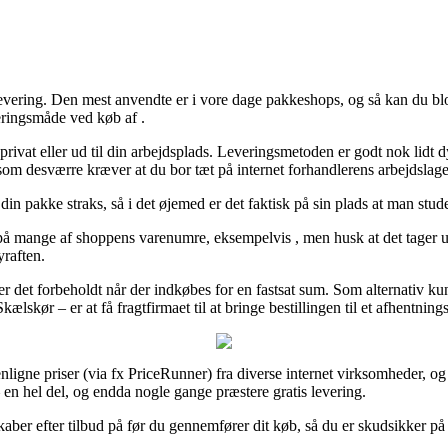
levering. Den mest anvendte er i vore dage pakkeshops, og så kan du blo
eringsmåde ved køb af .
ig privat eller ud til din arbejdsplads. Leveringsmetoden er godt nok lid
 som desværre kræver at du bor tæt på internet forhandlerens arbejdslage
 din pakke straks, så i det øjemed er det faktisk på sin plads at man s
å mange af shoppens varenumre, eksempelvis , men husk at det tager udg
yraften.
 er det forbeholdt når der indkøbes for en fastsat sum. Som alternativ ku
skør – er at få fragtfirmaet til at bringe bestillingen til et afhentnings
nligne priser (via fx PriceRunner) fra diverse internet virksomheder, og 
 – en hel del, og endda nogle gange præstere gratis levering.
lskaber efter tilbud på før du gennemfører dit køb, så du er skudsikker på a