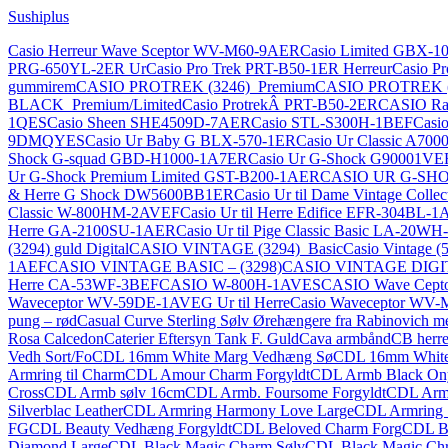
Sushiplus
Casio Herreur Wave Sceptor WV-M60-9AER
Casio Limited GBX-
PRG-650YL-2ER Ur
Casio Pro Trek PRT-B50-1ER Herreur
Casio P
gummirem
CASIO PROTREK (3246)_Premium
CASIO PROTREK (5
BLACK_Premium/Limited
Casio ProtrekÂ PRT-B50-2ER
CASIO Rad
1QES
Casio Sheen SHE4509D-7AER
Casio STL-S300H-1BEF
Casi
9DMQYES
Casio Ur Baby G BLX-570-1ER
Casio Ur Classic A7
Shock G-squad GBD-H1000-1A7ER
Casio Ur G-Shock G90001VE
Ur G-Shock Premium Limited GST-B200-1AER
CASIO UR G-SH
& Herre G Shock DW5600BB1ER
Casio Ur til Dame Vintage Col
Classic W-800HM-2AVEF
Casio Ur til Herre Edifice EFR-304BL
Herre GA-2100SU-1AER
Casio Ur til Pige Classic Basic LA-20W
(3294) guld Digital
CASIO VINTAGE (3294)_Basic
Casio Vintage (5
1AEF
CASIO VINTAGE BASIC – (3298)
CASIO VINTAGE DIG
Herre CA-53WF-3BEF
CASIO W-800H-1AVES
CASIO Wave Cepto
Waveceptor WV-59DE-1AVEG Ur til Herre
Casio Waveceptor WV
pung – rød
Casual Curve Sterling Sølv Ørehængere fra Rabinovich 
Rosa Calcedon
Caterier Eftersyn Tank F. Guld
Cava armbånd
CB herre
Vedh Sort/Fo
CDL 16mm White Marg Vedhæng Sø
CDL 16mm White 
Armring til Charm
CDL Amour Charm Forgyldt
CDL Armb Black On
Cross
CDL Armb sølv 16cm
CDL Armb. Foursome Forgyldt
CDL Armb
Silverblac Leather
CDL Armring Harmony Love Large
CDL Armring S
FG
CDL Beauty Vedhæng Forgyldt
CDL Beloved Charm Forg
CDL B
Diamond Large
CDL Black Magic Charm Sølv
CDL Black Magic Chr