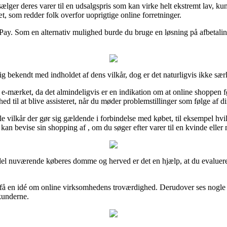
ger deres varer til en udsalgspris som kan virke helt ekstremt lav, kun
æt, som redder folk overfor uoprigtige online forretninger.
Pay. Som en alternativ mulighed burde du bruge en løsning på afbetaling
 bekendt med indholdet af dens vilkår, dog er det naturligvis ikke særl
-mærket, da det almindeligvis er en indikation om at online shoppen føl
 til at blive assisteret, når du møder problemstillinger som følge af d
le vilkår der gør sig gældende i forbindelse med købet, til eksempel hvil
 kan bevise sin shopping af , om du søger efter varer til en kvinde eller
hel del nuværende køberes domme og herved er det en hjælp, at du evaluer
 få en idé om online virksomhedens troværdighed. Derudover ses nogle i
 kunderne.