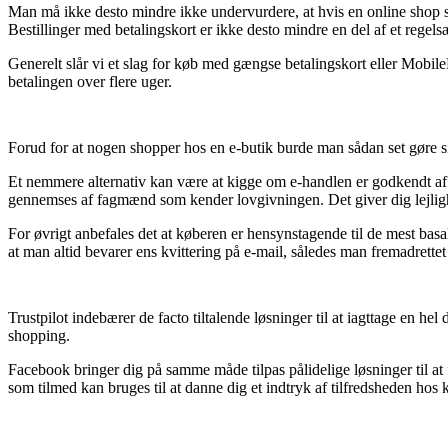
Man må ikke desto mindre ikke undervurdere, at hvis en online shop sæl
Bestillinger med betalingskort er ikke desto mindre en del af et regels
Generelt slår vi et slag for køb med gængse betalingskort eller Mobile
betalingen over flere uger.
Forud for at nogen shopper hos en e-butik burde man sådan set gøre sig
Et nemmere alternativ kan være at kigge om e-handlen er godkendt af e
gennemses af fagmænd som kender lovgivningen. Det giver dig lejlighed
For øvrigt anbefales det at køberen er hensynstagende til de mest basa
at man altid bevarer ens kvittering på e-mail, således man fremadrettet
Trustpilot indebærer de facto tiltalende løsninger til at iagttage en 
shopping.
Facebook bringer dig på samme måde tilpas pålidelige løsninger til at
som tilmed kan bruges til at danne dig et indtryk af tilfredsheden hos