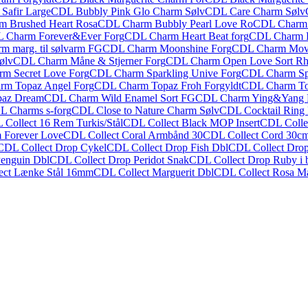
Safir Large
CDL Bubbly Pink Glo Charm Sølv
CDL Care Charm Sølv
 Brushed Heart Rosa
CDL Charm Bubbly Pearl Love Ro
CDL Charm B
 Charm Forever&Ever Forg
CDL Charm Heart Beat forg
CDL Charm H
m marg. til sølvarm FG
CDL Charm Moonshine Forg
CDL Charm Movi
ølv
CDL Charm Måne & Stjerner Forg
CDL Charm Open Love Sort R
m Secret Love Forg
CDL Charm Sparkling Unive Forg
CDL Charm Sp
m Topaz Angel Forg
CDL Charm Topaz Froh Forgyldt
CDL Charm Top
paz Dream
CDL Charm Wild Enamel Sort FG
CDL Charm Ying&Yang 
L Charms s-forg
CDL Close to Nature Charm Sølv
CDL Cocktail Ring 
Collect 16 Rem Turkis/Stål
CDL Collect Black MOP Insert
CDL Colle
 Forever Love
CDL Collect Coral Armbånd 30
CDL Collect Cord 30c
CDL Collect Drop Cykel
CDL Collect Drop Fish Dbl
CDL Collect Drop
enguin Dbl
CDL Collect Drop Peridot Snak
CDL Collect Drop Ruby i 
ect Lænke Stål 16mm
CDL Collect Marguerit Dbl
CDL Collect Rosa Ma