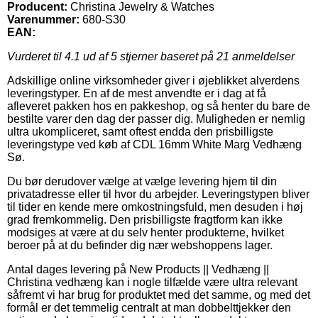
Producent:
Christina Jewelry & Watches
Varenummer:
680-S30
EAN:
Vurderet til
4.1
ud af 5 stjerner baseret på
21
anmeldelser
Adskillige online virksomheder giver i øjeblikket alverdens
leveringstyper. En af de mest anvendte er i dag at få
afleveret pakken hos en pakkeshop, og så henter du bare de
bestilte varer den dag der passer dig. Muligheden er nemlig
ultra ukompliceret, samt oftest endda den prisbilligste
leveringstype ved køb af CDL 16mm White Marg Vedhæng
Sø.
Du bør derudover vælge at vælge levering hjem til din
privatadresse eller til hvor du arbejder. Leveringstypen bliver
til tider en kende mere omkostningsfuld, men desuden i høj
grad fremkommelig. Den prisbilligste fragtform kan ikke
modsiges at være at du selv henter produkterne, hvilket
beroer på at du befinder dig nær webshoppens lager.
Antal dages levering på New Products || Vedhæng ||
Christina vedhæng kan i nogle tilfælde være ultra relevant
såfremt vi har brug for produktet med det samme, og med det
formål er det temmelig centralt at man dobbelttjekker den