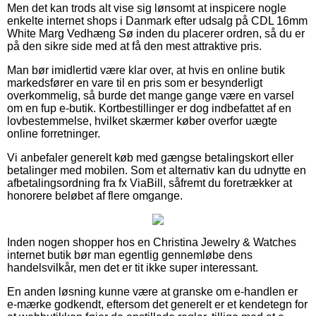
Men det kan trods alt vise sig lønsomt at inspicere nogle
enkelte internet shops i Danmark efter udsalg på CDL 16mm
White Marg Vedhæng Sø inden du placerer ordren, så du er
på den sikre side med at få den mest attraktive pris.
Man bør imidlertid være klar over, at hvis en online butik
markedsfører en vare til en pris som er besynderligt
overkommelig, så burde det mange gange være en varsel
om en fup e-butik. Kortbestillinger er dog indbefattet af en
lovbestemmelse, hvilket skærmer køber overfor uægte
online forretninger.
Vi anbefaler generelt køb med gængse betalingskort eller
betalinger med mobilen. Som et alternativ kan du udnytte en
afbetalingsordning fra fx ViaBill, såfremt du foretrækker at
honorere beløbet af flere omgange.
Inden nogen shopper hos en Christina Jewelry & Watches
internet butik bør man egentlig gennemløbe dens
handelsvilkår, men det er tit ikke super interessant.
En anden løsning kunne være at granske om e-handlen er
e-mærke godkendt, eftersom det generelt er et kendetegn for