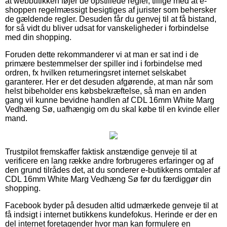
at webbutikken føjer de opstillede regler, tillige med at e-
shoppen regelmæssigt besigtiges af jurister som behersker
de gældende regler. Desuden får du genvej til at få bistand,
for så vidt du bliver udsat for vanskeligheder i forbindelse
med din shopping.
Foruden dette rekommanderer vi at man er sat ind i de
primære bestemmelser der spiller ind i forbindelse med
ordren, fx hvilken returneringsret internet selskabet
garanterer. Her er det desuden afgørende, at man når som
helst bibeholder ens købsbekræftelse, så man en anden
gang vil kunne bevidne handlen af CDL 16mm White Marg
Vedhæng Sø, uafhængig om du skal købe til en kvinde eller
mand.
Trustpilot fremskaffer faktisk anstændige genveje til at
verificere en lang række andre forbrugeres erfaringer og af
den grund tilrådes det, at du sonderer e-butikkens omtaler af
CDL 16mm White Marg Vedhæng Sø før du færdiggør din
shopping.
Facebook byder på desuden altid udmærkede genveje til at
få indsigt i internet butikkens kundefokus. Herinde er der en
del internet foretagender hvor man kan formulere en