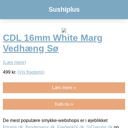
Sushiplus
CDL 16mm White Marg
Vedhæng Sø
(Læs mere)
499
kr.
(Vis fragtpris)
Læs mere »
Køb nu »
De mest populære smykke-webshops er i øjeblikket
Pilgrim.dk
,
Brodersens.dk
,
FrederikIX.dk
,
SifJakobs.dk
og