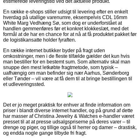
estimerede leveringstid ved det aktuelle produkt.
En række e-shops stiller udsigt til levering efter en enkelt
hverdag på utallige varenumre, eksempelvis CDL 16mm
White Marg Vedhæng Sø, som dog er underforstået at
handlen gemmenføres før et konkret klokkeslæt, med det
formål at de har en chance for at nå at få produktet pakket før
de logistikansatte holder fyraften.
En række internet butikker byder på fragt uden
omkostninger, men i de fleste tilfælde gælder det kun hvis
man bestiller for en bestemt sum. Som alternativ skal man
snuppe den mest letkøbte fragtmetode, som typisk –
uafhængig om man befinder sig nær Aarhus, Sønderborg
eller Tønder – vil være at få dem til at bringe bestillingen til
et udleveringssted.
Det er jo meget praktisk for enhver at finde information om
priser i blandt diverse internet handler, og på grund af dette
har masser af Christina Jewelry & Watches e-handler været
presset til at at presse udsalgspriserne på deres varer – til
drenge og piger, og tillige også til herrer og damer – drastisk,
og endda nogle gange tilbyde fri fragt.