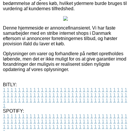
bedømmelse af deres køb, hvilket ydermere burde bruges til
vurdering af kundernes tilfredshed.
Denne hjemmeside er annoncefinansieret. Vi har faste
samarbejder med en stribe internet shops i Danmark
eftersom vi annoncerer forretningernes tilbud, og høster
provision ifald du laver et køb.
Oplysninger om varer og forhandlere på nettet opretholdes
løbende, men det er ikke muligt for os at give garantier imod
forandringer der muligvis er realiseret siden nyligste
opdatering af vores oplysninger.
BITLY:
1
1
1
1
1
1
1
1
1
1
1
1
1
1
1
1
1
1
1
1
1
1
1
1
1
1
1
1
1
1
1
1
1
1
1
1
1
1
1
1
1
1
1
1
1
1
1
1
1
1
1
1
1
1
1
1
1
1
1
1
1
1
1
1
1
1
1
1
1
1
1
1
1
1
1
1
1
1
1
1
1
1
1
1
1
1
1
1
1
1
1
1
1
1
1
1
1
1
1
1
SPOTIFY:
1
1
1
1
1
1
1
1
1
1
1
1
1
1
1
1
1
1
1
1
1
1
1
1
1
1
1
1
1
1
1
1
1
1
1
1
1
1
1
1
1
1
1
1
1
1
1
1
1
1
1
1
1
1
1
1
1
1
1
1
1
1
1
1
1
1
1
1
1
1
1
1
1
1
1
1
1
1
1
1
1
1
1
1
1
1
1
1
1
1
1
1
1
1
1
1
1
1
1