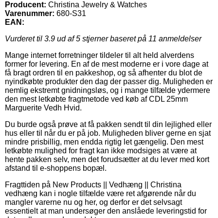
Producent:
Christina Jewelry & Watches
Varenummer:
680-S31
EAN:
Vurderet til
3.9
ud af 5 stjerner baseret på
11
anmeldelser
Mange internet forretninger tildeler til alt held alverdens
former for levering. En af de mest moderne er i vore dage at
få bragt ordren til en pakkeshop, og så afhenter du blot de
nyindkøbte produkter den dag der passer dig. Muligheden er
nemlig ekstremt gnidningsløs, og i mange tilfælde ydermere
den mest letkøbte fragtmetode ved køb af CDL 25mm
Marguerite Vedh Hvid.
Du burde også prøve at få pakken sendt til din lejlighed eller
hus eller til når du er på job. Muligheden bliver gerne en sjat
mindre prisbillig, men endda rigtig let gængelig. Den mest
letkøbte mulighed for fragt kan ikke modsiges at være at
hente pakken selv, men det forudsætter at du lever med kort
afstand til e-shoppens bopæl.
Fragttiden på New Products || Vedhæng || Christina
vedhæng kan i nogle tilfælde være ret afgørende når du
mangler varerne nu og her, og derfor er det selvsagt
essentielt at man undersøger den anslåede leveringstid for