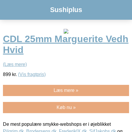
Sushiplus
CDL 25mm Marguerite Vedh
Hvid
(Læs mere)
899
kr.
(Vis fragtpris)
Læs mere »
Køb nu »
De mest populære smykke-webshops er i øjeblikket
Pilgrim.dk
,
Brodersens.dk
,
FrederikIX.dk
,
SifJakobs.dk
og