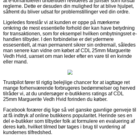
at e-forhandleren undertiden revideres af jurister som forstår
reglerne. Dette er desuden din mulighed for at blive hjulpet,
såfremt du bliver udsat for problemstillinger ved din ordre.
Ligeledes foreslår vi at kunden er oppe på mærkerne
omkring de mest essentielle forhold der kan have betydning
for transaktionen, som for eksempel hvilken ombytningsret e-
handlen tilbyder. I den forbindelse er det ydermere
essesentielt, at man permanent sikrer sin ordremail, således
man senere kan vidne om købet af CDL 25mm Marguerite
Vedh Hvid, uanset om man leder efter en vare til en kvinde
eller mand.
Trustpilot fører til rigtig belejlige chancer for at iagttage ret
mange forhenværende forbrugeres bedømmelser og herved
tilråder vi, at du undersøger e-butikkens ratings af CDL
25mm Marguerite Vedh Hvid forinden du køber.
Facebook forærer dig lige så vel ganske gavnlige genveje til
at få indtryk af online butikkens popularitet. Herinde ses en
del e-butikker som tilbyder folk at formulere en evaluering af
deres køb, hvilket tilmed bør tages i brug til vurdering af
kundernes tilfredshed.