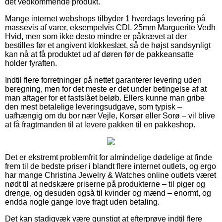
det vedkommende produkt.
Mange internet webshops tilbyder 1 hverdags levering på
massevis af varer, eksempelvis CDL 25mm Marguerite Vedh
Hvid, men som ikke desto mindre er påkrævet at der
bestilles før et angivent klokkeslæt, så de højst sandsynligt
kan nå at få produktet ud af døren før de pakkeansatte
holder fyraften.
Indtil flere forretninger på nettet garanterer levering uden
beregning, men for det meste er det under betingelse af at
man aftager for et fastslået beløb. Ellers kunne man gribe
den mest betalelige leveringsudgave, som typisk –
uafhængig om du bor nær Vejle, Korsør eller Sorø – vil blive
at få fragtmanden til at levere pakken til en pakkeshop.
Det er ekstremt problemfrit for almindelige dødelige at finde
frem til de bedste priser i blandt flere internet outlets, og ergo
har mange Christina Jewelry & Watches online outlets været
nødt til at nedskære priserne på produkterne – til piger og
drenge, og desuden også til kvinder og mænd – enormt, og
endda nogle gange love fragt uden betaling.
Det kan stadigvæk være gunstigt at efterprøve indtil flere