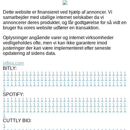
Dette website er finansieret ved hjælp af annoncer. Vi
samarbejder med utallige internet selskaber da vi
annoncerer deres produkter, og får godtgørelse for så vidt en
bruger fra vores website udfører en transaktion.
Oplysninger angående varer og internet virksomheder
vedligeholdes ofte, men vi kan ikke garantere imod
justeringer der kan være implementeret efter seneste
opdatering af sidens data.
jxflea.com
BITLY:
1
1
1
1
1
1
1
1
1
1
1
1
1
1
1
1
1
1
1
1
1
1
1
1
1
1
1
1
1
1
1
1
1
1
1
1
1
1
1
1
1
1
1
1
1
1
1
1
1
1
1
1
1
1
1
1
1
1
1
1
1
1
1
1
1
1
1
1
1
1
1
1
1
1
1
1
1
1
1
1
1
1
1
1
1
1
1
1
1
1
1
1
1
1
1
1
1
1
1
1
SPOTIFY:
1
1
1
1
1
1
1
1
1
1
1
1
1
1
1
1
1
1
1
1
1
1
1
1
1
1
1
1
1
1
1
1
1
1
1
1
1
1
1
1
1
1
1
1
1
1
1
1
1
1
1
1
1
1
1
1
1
1
1
1
1
1
1
1
1
1
1
1
1
1
1
1
1
1
1
1
1
1
1
1
1
1
1
1
1
1
1
1
1
1
1
1
1
1
1
1
1
1
1
1
CUTTLY BIO:
1