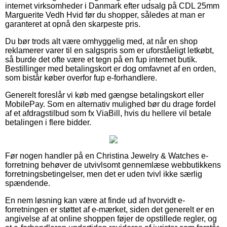
internet virksomheder i Danmark efter udsalg på CDL 25mm
Marguerite Vedh Hvid før du shopper, således at man er
garanteret at opnå den skarpeste pris.
Du bør trods alt være omhyggelig med, at når en shop
reklamerer varer til en salgspris som er uforståeligt letkøbt,
så burde det ofte være et tegn på en fup internet butik.
Bestillinger med betalingskort er dog omfavnet af en orden,
som bistår køber overfor fup e-forhandlere.
Generelt foreslår vi køb med gængse betalingskort eller
MobilePay. Som en alternativ mulighed bør du drage fordel
af et afdragstilbud som fx ViaBill, hvis du hellere vil betale
betalingen i flere bidder.
Før nogen handler på en Christina Jewelry & Watches e-
forretning behøver de utvivlsomt gennemlæse webbutikkens
forretningsbetingelser, men det er uden tvivl ikke særlig
spændende.
En nem løsning kan være at finde ud af hvorvidt e-
forretningen er støttet af e-mærket, siden det generelt er en
angivelse af at online shoppen føjer de opstillede regler, og