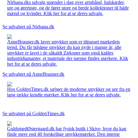
Nirbana.dks udvalg spænder i dag over armbånd, halskæder,
ure og øreringe, og de fører store og brede kollektioner til både
mænd og kvinder. Klik her for at se deres udvalg.
Se udvalget på Nirbana.dk
AnneBrauner.dk laver smykker som er tilpasset markedets
trend. Du får tidsløse smykker du kan nyde i mange år, alle
smykker er lavet i de såkaldt Zirkoner som også kaldes
industridiamanter, et materiale der næppe findes stærkere. Klik
her for at se deres udvalg.
Se udvalget på AnneBrauner.dk
Hos GoldenTimes.dk sælger de moderne smykker og ure fra en
lang række kendte mærker. Klik her for at se deres udvalg.
Se udvalget på GoldenTimes.dk
GuldsmedØstergaard.dk har fysisk butik i Skive, hvor du kan
finde mere end 40 forskellige smykkemærker. Den interne