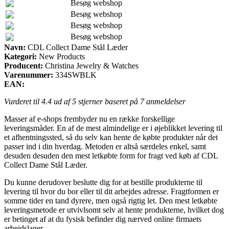
Besøg webshop
Besøg webshop
Besøg webshop
Besøg webshop
Navn:
CDL Collect Dame Stål Læder
Kategori:
New Products
Producent:
Christina Jewelry & Watches
Varenummer:
334SWBLK
EAN:
Vurderet til
4.4
ud af 5 stjerner baseret på
7
anmeldelser
Masser af e-shops frembyder nu en række forskellige
leveringsmåder. En af de mest almindelige er i øjeblikket levering til
et afhentningssted, så du selv kan hente de købte produkter når det
passer ind i din hverdag. Metoden er altså særdeles enkel, samt
desuden desuden den mest letkøbte form for fragt ved køb af CDL
Collect Dame Stål Læder.
Du kunne derudover beslutte dig for at bestille produkterne til
levering til hvor du bor eller til dit arbejdes adresse. Fragtformen er
somme tider en tand dyrere, men også rigtig let. Den mest letkøbte
leveringsmetode er utvivlsomt selv at hente produkterne, hvilket dog
er betinget af at du fysisk befinder dig nærved online firmaets
arbejdslager.