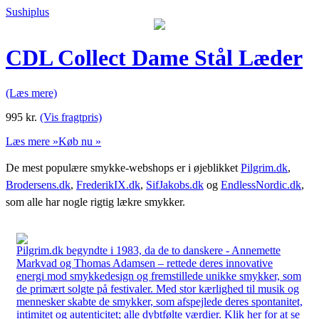
Sushiplus
CDL Collect Dame Stål Læder
(Læs mere)
995
kr.
(Vis fragtpris)
Læs mere »
Køb nu »
De mest populære smykke-webshops er i øjeblikket
Pilgrim.dk
,
Brodersens.dk
,
FrederikIX.dk
,
SifJakobs.dk
og
EndlessNordic.dk
,
som alle har nogle rigtig lækre smykker.
Pilgrim.dk begyndte i 1983, da de to danskere - Annemette
Markvad og Thomas Adamsen – rettede deres innovative
energi mod smykkedesign og fremstillede unikke smykker, som
de primært solgte på festivaler. Med stor kærlighed til musik og
mennesker skabte de smykker, som afspejlede deres spontanitet,
intimitet og autenticitet; alle dybtfølte værdier. Klik her for at se