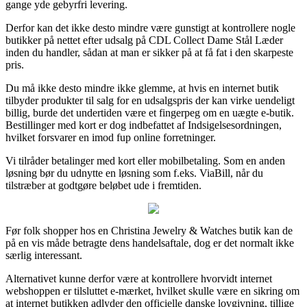
gange yde gebyrfri levering.
Derfor kan det ikke desto mindre være gunstigt at kontrollere nogle
butikker på nettet efter udsalg på CDL Collect Dame Stål Læder
inden du handler, sådan at man er sikker på at få fat i den skarpeste
pris.
Du må ikke desto mindre ikke glemme, at hvis en internet butik
tilbyder produkter til salg for en udsalgspris der kan virke uendeligt
billig, burde det undertiden være et fingerpeg om en uægte e-butik.
Bestillinger med kort er dog indbefattet af Indsigelsesordningen,
hvilket forsvarer en imod fup online forretninger.
Vi tilråder betalinger med kort eller mobilbetaling. Som en anden
løsning bør du udnytte en løsning som f.eks. ViaBill, når du
tilstræber at godtgøre beløbet ude i fremtiden.
Før folk shopper hos en Christina Jewelry & Watches butik kan de
på en vis måde betragte dens handelsaftale, dog er det normalt ikke
særlig interessant.
Alternativet kunne derfor være at kontrollere hvorvidt internet
webshoppen er tilsluttet e-mærket, hvilket skulle være en sikring om
at internet butikken adlyder den officielle danske lovgivning, tillige