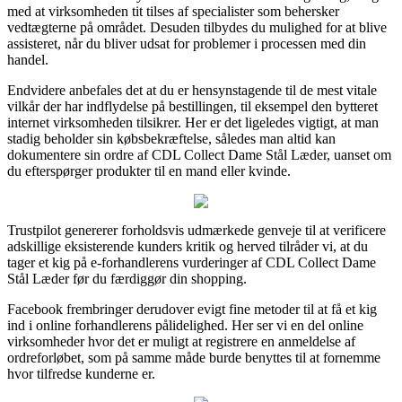
med at virksomheden tit tilses af specialister som behersker
vedtægterne på området. Desuden tilbydes du mulighed for at blive
assisteret, når du bliver udsat for problemer i processen med din
handel.
Endvidere anbefales det at du er hensynstagende til de mest vitale
vilkår der har indflydelse på bestillingen, til eksempel den bytteret
internet virksomheden tilsikrer. Her er det ligeledes vigtigt, at man
stadig beholder sin købsbekræftelse, således man altid kan
dokumentere sin ordre af CDL Collect Dame Stål Læder, uanset om
du efterspørger produkter til en mand eller kvinde.
Trustpilot genererer forholdsvis udmærkede genveje til at verificere
adskillige eksisterende kunders kritik og herved tilråder vi, at du
tager et kig på e-forhandlerens vurderinger af CDL Collect Dame
Stål Læder før du færdiggør din shopping.
Facebook frembringer derudover evigt fine metoder til at få et kig
ind i online forhandlerens pålidelighed. Her ser vi en del online
virksomheder hvor det er muligt at registrere en anmeldelse af
ordreforløbet, som på samme måde burde benyttes til at fornemme
hvor tilfredse kunderne er.