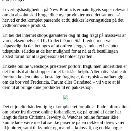
Leveringshastigheden på New Products er naturligvis super relevant
om du absolut skal bruge dine nye produkter med det samme, så
herved er det komplet passende at du tjekker leveringstiden på det
vedkommende produkt.
En hel del internet shops garanterer dag-til-dag fragt på massevis af
varer, eksempelvis CDL Collect Dame Stål Læder, men vær
påpasselig da det betinges af at ordren lægges inden et besluttet
tidspunkt, således at de har mulighed for at nå at få bestillingen
afsted forud for at lagerpersonalet holder fyraften.
Enkelte online webshops præsterer portofri fragt, men undertiden er
det forudsat at du shopper for et fastslået beløb. Alternativt skulle du
foretrække den mindst kostelige fragttype, der typisk – uafhængig
om du bor ved Fredericia, Farum eller Grindsted – vil være at få
dem til at bringe dine produkter til en pakkeshop.
Det er jo efterhånden rigtig ukompliceret for alle at finde information
om priser fra diverse online forhandlere, og på grund af dette har
langt de fleste Christina Jewelry & Watches online firmaer ikke
kunne lade være med at sænke priserne på en række af deres varer –
til juniorer, samt til kvinder og mænd – kolossalt, og endda nogle