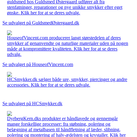
guldsmed hos Guldsmed Østergaard udfører alt fra
stenfatninger, reparationer og nye unikke smykker efter eget
ønske. Klik her for at se deres udvalg.
Se udvalget på GuldsmedØstergaard.dk
HouseofVincent.com producerer langt størstedelen af deres
smykker af genanvendte og naturlige materialer uden på nogen
måde at kompromittere kvaliteten. Klik her for at se deres
udvalg.
Se udvalget på HouseofVincent.com
HCSmykker.dk sælger både ure, smykker, piercinger og andre
accessories. Klik her for at se deres udvalg.
Se udvalget på HCSmykker.dk
DyrbergKern.dks produkter er håndlavede og gennemgår
mange forskellige processer: fra støbning, polering og
belægning af metalbasen til håndfletning af læder, slibning,
polering og montering af halv-ædelsten og krystaller. Klik her