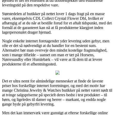
øjemed er det ret essentielt at du dobbelttjekker den estimerede
leveringstid på den respektive vare.
Størstedelen af butikker på nettet lover 1 dags fragt på en masse
varer, eksempelvis CDL Collect Crystal Flower Dbl, hvilket er
afhængig af at du når at bestille forud for et aftalt tidspunkt, med det
formål at de garanteret kan nå at få produkterne klargjort inden
lagerpersonalet drager hjemad.
Nogle enkelte internet foretagender yder levering uden gebyr, men
ofte er det så nødvendigt at du handler for en bestemt sum.
Alternativt bør man overveje den mindst kostelige fragtmulighed,
som i mange tilfælde – uanset om man er tæt på Horsens,
Nørresundby eller Humlebæk – vil være at få dem til at levere
produkterne til et afhentningssted.
Det er ultra nemt for almindelige mennesker at finde de laveste
priser hos forskellige internet forretninger, og med det motiv har
mange Christina Jewelry & Watches butikker på nettet været nødt til
at tvinge salgspriserne på specielt deres bedst i test produkter – til
børn, og ligeledes til damer og herrer – markant, og endda nogle
gange byde på gebyrfri levering.
Men det kan immervæk være gunstigt at efterse forskellige online