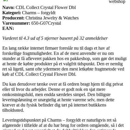
webshop
Navn:
CDL Collect Crystal Flower Dbl
Kategori:
Charms – forgyldt
Producent:
Christina Jewelry & Watches
Varenummer:
650-G07Crystal
EAN:
Vurderet til
4.3
ud af 5 stjerner baseret på
32
anmeldelser
En lang række internet firmaer foreslår nu til dags et hav af
forskellige fragtmuligheder. En af de mest anvendte er nu om
stunder at få afleveret pakken hos en pakkeshop, som gør det muligt
at hente de købte produkter på et valgfrit tidspunkt. Den er nemlig
ret så ligetil, samt ofte ydermere den mest letkøbte fragtmetode ved
køb af CDL Collect Crystal Flower Dbl.
Du kan derudover tænke over at få ordren bragt hjem til dig privat
eller til hvor du arbejder. Denne er godt nok en sjat mere
omkostningsfuld, men endda særdeles simpel. Den billigste
leveringsløsning er unægtelig at hente varerne selv, men dette
kræver at du fysisk befinder dig tæt på internet butikkens
tilholdssted.
Leveringstidspunktet på Charms – forgyldt er naturligvis ret så
afgørende i tilfælde af at du har brug for ordren omgående, så i det