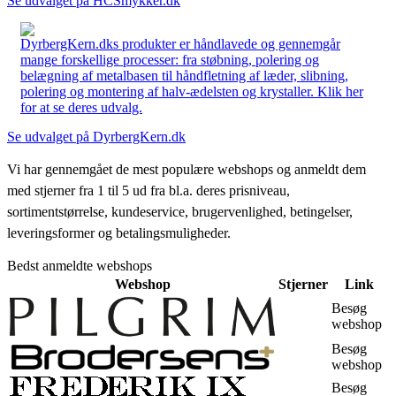
Se udvalget på HCSmykker.dk
DyrbergKern.dks produkter er håndlavede og gennemgår
mange forskellige processer: fra støbning, polering og
belægning af metalbasen til håndfletning af læder, slibning,
polering og montering af halv-ædelsten og krystaller. Klik her
for at se deres udvalg.
Se udvalget på DyrbergKern.dk
Vi har gennemgået de mest populære webshops og anmeldt dem
med stjerner fra 1 til 5 ud fra bl.a. deres prisniveau,
sortimentstørrelse, kundeservice, brugervenlighed, betingelser,
leveringsformer og betalingsmuligheder.
Bedst anmeldte webshops
Webshop
Stjerner
Link
Besøg
webshop
Besøg
webshop
Besøg