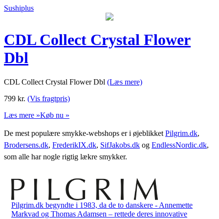
Sushiplus
CDL Collect Crystal Flower
Dbl
CDL Collect Crystal Flower Dbl
(Læs mere)
799
kr.
(Vis fragtpris)
Læs mere »
Køb nu »
De mest populære smykke-webshops er i øjeblikket
Pilgrim.dk
,
Brodersens.dk
,
FrederikIX.dk
,
SifJakobs.dk
og
EndlessNordic.dk
,
som alle har nogle rigtig lækre smykker.
Pilgrim.dk begyndte i 1983, da de to danskere - Annemette
Markvad og Thomas Adamsen – rettede deres innovative