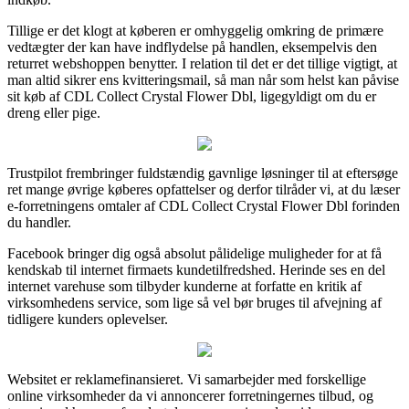
Tillige er det klogt at køberen er omhyggelig omkring de primære
vedtægter der kan have indflydelse på handlen, eksempelvis den
returret webshoppen benytter. I relation til det er det tillige vigtigt, at
man altid sikrer ens kvitteringsmail, så man når som helst kan påvise
sit køb af CDL Collect Crystal Flower Dbl, ligegyldigt om du er
dreng eller pige.
Trustpilot frembringer fuldstændig gavnlige løsninger til at eftersøge
ret mange øvrige køberes opfattelser og derfor tilråder vi, at du læser
e-forretningens omtaler af CDL Collect Crystal Flower Dbl forinden
du handler.
Facebook bringer dig også absolut pålidelige muligheder for at få
kendskab til internet firmaets kundetilfredshed. Herinde ses en del
internet varehuse som tilbyder kunderne at forfatte en kritik af
virksomhedens service, som lige så vel bør bruges til afvejning af
tidligere kunders oplevelser.
Websitet er reklamefinansieret. Vi samarbejder med forskellige
online virksomheder da vi annoncerer forretningernes tilbud, og