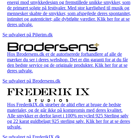
energi mod smykkedesign og fremstillede unikke smykker, som
de primært solgte på festivaler. Med stor kærlighed til musik og
mennesker skabte de smykker, som afspejlede deres spontanitet,
intimitet og autenticitet; alle dybtfølte værdier. Klik her for at se
deres udvalg.
Se udvalget på Pilgrim.dk
Hos Brodersens.dk er de autoriserede forhandlere af alle de
mærker du ser i deres webshop. Det er din garanti for at du får
den bedste service og de originale produkter. Klik her for at se
deres udvalg.
Se udvalget på Brodersens.dk
Hos FrederikIX.dk stræber de altid efter at bruge de bedste
materialer, og de går ikke på kompromis med deres kvalitet.
Alle smykker er derfor lavet i 100% recycled 925 Sterling sølv
og 22 karat guldbelagt 925 sterling sølv. Klik her for at se deres
udvalg.
Se udvalget på FrederikIX.dk