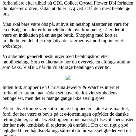
forhandlere efter tilbud på CDL Collect Crystal Flower Dbl forinden
du placerer ordren, sådan at du er tryg ved at få den mest betalelige
pris.
Man skal bare være obs på, at hvis en netshop afsætter en vare for
en udsalgspris der er himmelråbende overkommelig, så er det tit
være en indikation på en uægte butik. Shopping med kort er
imidlertid en del af et regulativ, der værner os imod fup internet
webshops.
Vi anbefaler generelt bestillinger med betalingskort eller
mobilbetaling. Som et alternativ bør du overveje en afdragsordning
som f.eks. ViaBill, når du vil afdrage betalingen over tid.
Inden folk shopper i en Christina Jewelry & Watches internet
forhandler kunne man sådan set have øje for virksomhedens
betingelser, men det er mange gange ikke særlig sjovt.
Alternativet kunne være at se om e-shoppen er støttet af e-mærket,
fordi det bør være et bevis på at e-forretningen opfylder de danske
retningslinjer, samt at webshoppen rutinemæssigt tilses af specialister
der har nøje kendskab til reglerne på området. Det er en rigtig god
lejlighed til en håndsrækning, såfremt du får vanskeligheder ved dit
indkøb.