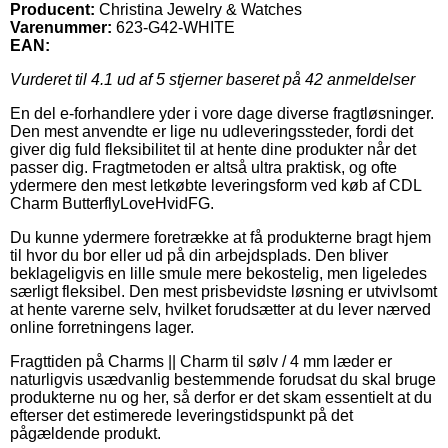
Producent:
Christina Jewelry & Watches
Varenummer:
623-G42-WHITE
EAN:
Vurderet til
4.1
ud af 5 stjerner baseret på
42
anmeldelser
En del e-forhandlere yder i vore dage diverse fragtløsninger.
Den mest anvendte er lige nu udleveringssteder, fordi det
giver dig fuld fleksibilitet til at hente dine produkter når det
passer dig. Fragtmetoden er altså ultra praktisk, og ofte
ydermere den mest letkøbte leveringsform ved køb af CDL
Charm ButterflyLoveHvidFG.
Du kunne ydermere foretrække at få produkterne bragt hjem
til hvor du bor eller ud på din arbejdsplads. Den bliver
beklageligvis en lille smule mere bekostelig, men ligeledes
særligt fleksibel. Den mest prisbevidste løsning er utvivlsomt
at hente varerne selv, hvilket forudsætter at du lever nærved
online forretningens lager.
Fragttiden på Charms || Charm til sølv / 4 mm læder er
naturligvis usædvanlig bestemmende forudsat du skal bruge
produkterne nu og her, så derfor er det skam essentielt at du
efterser det estimerede leveringstidspunkt på det
pågældende produkt.