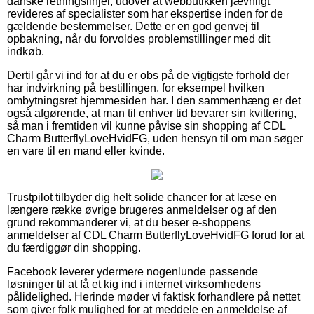
danske retningslinjer, udover at webbutikken jævnligt
revideres af specialister som har ekspertise inden for de
gældende bestemmelser. Dette er en god genvej til
opbakning, når du forvoldes problemstillinger med dit
indkøb.
Dertil går vi ind for at du er obs på de vigtigste forhold der
har indvirkning på bestillingen, for eksempel hvilken
ombytningsret hjemmesiden har. I den sammenhæng er det
også afgørende, at man til enhver tid bevarer sin kvittering,
så man i fremtiden vil kunne påvise sin shopping af CDL
Charm ButterflyLoveHvidFG, uden hensyn til om man søger
en vare til en mand eller kvinde.
Trustpilot tilbyder dig helt solide chancer for at læse en
længere række øvrige brugeres anmeldelser og af den
grund rekommanderer vi, at du beser e-shoppens
anmeldelser af CDL Charm ButterflyLoveHvidFG forud for at
du færdiggør din shopping.
Facebook leverer ydermere nogenlunde passende
løsninger til at få et kig ind i internet virksomhedens
pålidelighed. Herinde møder vi faktisk forhandlere på nettet
som giver folk mulighed for at meddele en anmeldelse af