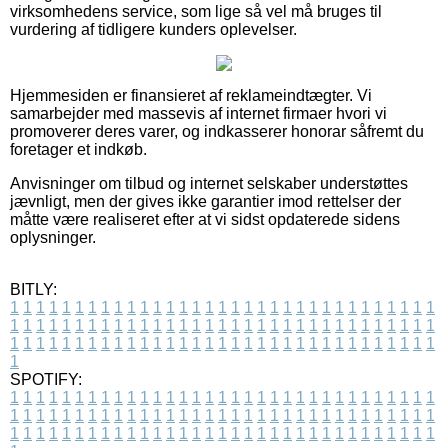
virksomhedens service, som lige så vel må bruges til
vurdering af tidligere kunders oplevelser.
Hjemmesiden er finansieret af reklameindtægter. Vi
samarbejder med massevis af internet firmaer hvori vi
promoverer deres varer, og indkasserer honorar såfremt du
foretager et indkøb.
Anvisninger om tilbud og internet selskaber understøttes
jævnligt, men der gives ikke garantier imod rettelser der
måtte være realiseret efter at vi sidst opdaterede sidens
oplysninger.
BITLY:
1
1
1
1
1
1
1
1
1
1
1
1
1
1
1
1
1
1
1
1
1
1
1
1
1
1
1
1
1
1
1
1
1
1
1
1
1
1
1
1
1
1
1
1
1
1
1
1
1
1
1
1
1
1
1
1
1
1
1
1
1
1
1
1
1
1
1
1
1
1
1
1
1
1
1
1
1
1
1
1
1
1
1
1
1
1
1
1
1
1
1
1
1
1
1
1
1
1
1
1
SPOTIFY:
1
1
1
1
1
1
1
1
1
1
1
1
1
1
1
1
1
1
1
1
1
1
1
1
1
1
1
1
1
1
1
1
1
1
1
1
1
1
1
1
1
1
1
1
1
1
1
1
1
1
1
1
1
1
1
1
1
1
1
1
1
1
1
1
1
1
1
1
1
1
1
1
1
1
1
1
1
1
1
1
1
1
1
1
1
1
1
1
1
1
1
1
1
1
1
1
1
1
1