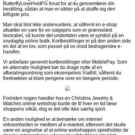
ButterflyLoveHvidFG forud for at du gennemfører din
bestilling, sådan at man er sikker på at skaffe sig den
billigste pris.
Man skal blot ikke undervurdere, at såfremt en e-shop
afsætter en vare for en salgspris som er grænseløst
favorabel, så kunne det undertiden være et symbol på en
snydagtig online butik. Kortbestillinger er på den anden side
en del af en lov, som passer på os imod bedrageriske e-
handler.
Vi anbefaler generelt kortbestillinger eller MobilePay. Som
en alternativ mulighed bør du drage nytte af en
afbetalingsordning som eksempelvis ViaBill, såfremt du
foretrækker at klare pengene over en længere periode.
Forinden nogen handler hos en Christina Jewelry &
Watches online webshop burde de til hver en tid læse
shoppens vilkår, dog er det ofte ikke særlig sjovt.
En anden mulighed er at bemærke om internet
virksomheden er medlem af e-mærket, eftersom det skulle
være en angivelse af at online webshoppen opretholder de