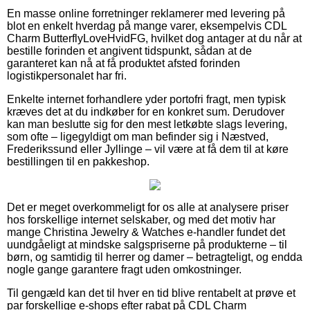
En masse online forretninger reklamerer med levering på
blot en enkelt hverdag på mange varer, eksempelvis CDL
Charm ButterflyLoveHvidFG, hvilket dog antager at du når at
bestille forinden et angivent tidspunkt, sådan at de
garanteret kan nå at få produktet afsted forinden
logistikpersonalet har fri.
Enkelte internet forhandlere yder portofri fragt, men typisk
kræves det at du indkøber for en konkret sum. Derudover
kan man beslutte sig for den mest letkøbte slags levering,
som ofte – ligegyldigt om man befinder sig i Næstved,
Frederikssund eller Jyllinge – vil være at få dem til at køre
bestillingen til en pakkeshop.
Det er meget overkommeligt for os alle at analysere priser
hos forskellige internet selskaber, og med det motiv har
mange Christina Jewelry & Watches e-handler fundet det
uundgåeligt at mindske salgspriserne på produkterne – til
børn, og samtidig til herrer og damer – betragteligt, og endda
nogle gange garantere fragt uden omkostninger.
Til gengæld kan det til hver en tid blive rentabelt at prøve et
par forskellige e-shops efter rabat på CDL Charm