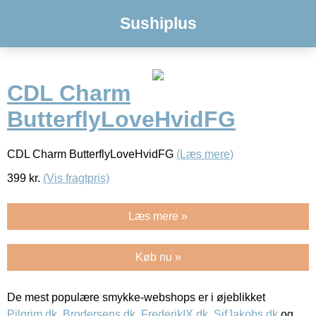
Sushiplus
CDL Charm
ButterflyLoveHvidFG
CDL Charm ButterflyLoveHvidFG
(Læs mere)
399
kr.
(Vis fragtpris)
Læs mere »
Køb nu »
De mest populære smykke-webshops er i øjeblikket
Pilgrim.dk
,
Brodersens.dk
,
FrederikIX.dk
,
SifJakobs.dk
og