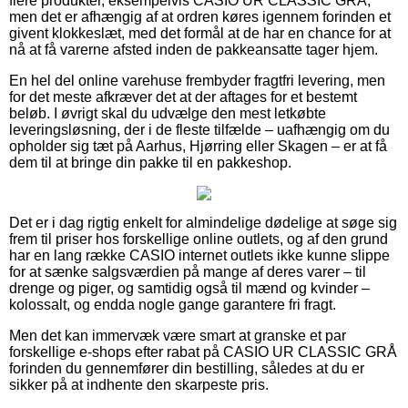
flere produkter, eksempelvis CASIO UR CLASSIC GRÅ,
men det er afhængig af at ordren køres igennem forinden et
givent klokkeslæt, med det formål at de har en chance for at
nå at få varerne afsted inden de pakkeansatte tager hjem.
En hel del online varehuse frembyder fragtfri levering, men
for det meste afkræver det at der aftages for et bestemt
beløb. I øvrigt skal du udvælge den mest letkøbte
leveringsløsning, der i de fleste tilfælde – uafhængig om du
opholder sig tæt på Aarhus, Hjørring eller Skagen – er at få
dem til at bringe din pakke til en pakkeshop.
Det er i dag rigtig enkelt for almindelige dødelige at søge sig
frem til priser hos forskellige online outlets, og af den grund
har en lang række CASIO internet outlets ikke kunne slippe
for at sænke salgsværdien på mange af deres varer – til
drenge og piger, og samtidig også til mænd og kvinder –
kolossalt, og endda nogle gange garantere fri fragt.
Men det kan immervæk være smart at granske et par
forskellige e-shops efter rabat på CASIO UR CLASSIC GRÅ
forinden du gennemfører din bestilling, således at du er
sikker på at indhente den skarpeste pris.