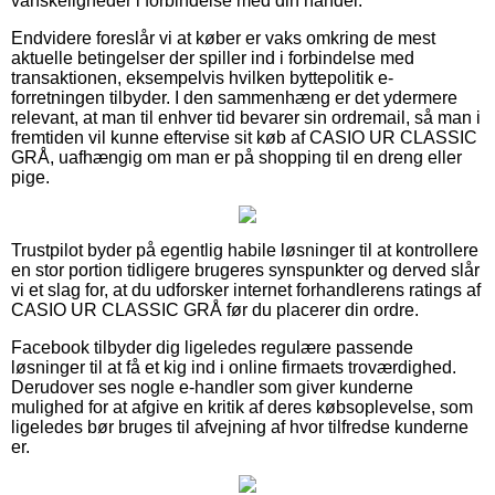
vanskeligheder i forbindelse med din handel.
Endvidere foreslår vi at køber er vaks omkring de mest
aktuelle betingelser der spiller ind i forbindelse med
transaktionen, eksempelvis hvilken byttepolitik e-
forretningen tilbyder. I den sammenhæng er det ydermere
relevant, at man til enhver tid bevarer sin ordremail, så man i
fremtiden vil kunne eftervise sit køb af CASIO UR CLASSIC
GRÅ, uafhængig om man er på shopping til en dreng eller
pige.
Trustpilot byder på egentlig habile løsninger til at kontrollere
en stor portion tidligere brugeres synspunkter og derved slår
vi et slag for, at du udforsker internet forhandlerens ratings af
CASIO UR CLASSIC GRÅ før du placerer din ordre.
Facebook tilbyder dig ligeledes regulære passende
løsninger til at få et kig ind i online firmaets troværdighed.
Derudover ses nogle e-handler som giver kunderne
mulighed for at afgive en kritik af deres købsoplevelse, som
ligeledes bør bruges til afvejning af hvor tilfredse kunderne
er.