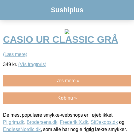
Sushiplus
CASIO UR CLASSIC GRÅ
(Læs mere)
349
kr.
(Vis fragtpris)
Læs mere »
Køb nu »
De mest populære smykke-webshops er i øjeblikket
Pilgrim.dk
,
Brodersens.dk
,
FrederikIX.dk
,
SifJakobs.dk
og
EndlessNordic.dk
, som alle har nogle rigtig lækre smykker.