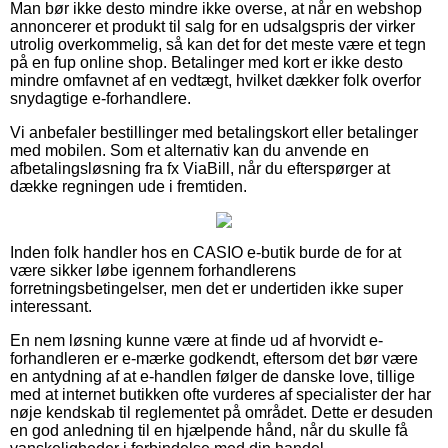
Man bør ikke desto mindre ikke overse, at når en webshop
annoncerer et produkt til salg for en udsalgspris der virker
utrolig overkommelig, så kan det for det meste være et tegn
på en fup online shop. Betalinger med kort er ikke desto
mindre omfavnet af en vedtægt, hvilket dækker folk overfor
snydagtige e-forhandlere.
Vi anbefaler bestillinger med betalingskort eller betalinger
med mobilen. Som et alternativ kan du anvende en
afbetalingsløsning fra fx ViaBill, når du efterspørger at
dække regningen ude i fremtiden.
Inden folk handler hos en CASIO e-butik burde de for at
være sikker løbe igennem forhandlerens
forretningsbetingelser, men det er undertiden ikke super
interessant.
En nem løsning kunne være at finde ud af hvorvidt e-
forhandleren er e-mærke godkendt, eftersom det bør være
en antydning af at e-handlen følger de danske love, tillige
med at internet butikken ofte vurderes af specialister der har
nøje kendskab til reglementet på området. Dette er desuden
en god anledning til en hjælpende hånd, når du skulle få