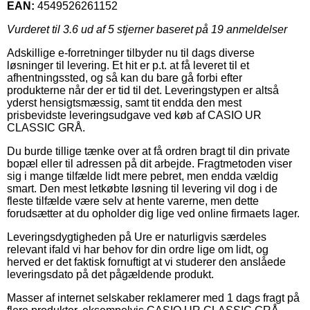
EAN:
4549526261152
Vurderet til
3.6
ud af 5 stjerner baseret på
19
anmeldelser
Adskillige e-forretninger tilbyder nu til dags diverse
løsninger til levering. Et hit er p.t. at få leveret til et
afhentningssted, og så kan du bare gå forbi efter
produkterne når der er tid til det. Leveringstypen er altså
yderst hensigtsmæssig, samt tit endda den mest
prisbevidste leveringsudgave ved køb af CASIO UR
CLASSIC GRÅ.
Du burde tillige tænke over at få ordren bragt til din private
bopæl eller til adressen på dit arbejde. Fragtmetoden viser
sig i mange tilfælde lidt mere pebret, men endda vældig
smart. Den mest letkøbte løsning til levering vil dog i de
fleste tilfælde være selv at hente varerne, men dette
forudsætter at du opholder dig lige ved online firmaets lager.
Leveringsdygtigheden på Ure er naturligvis særdeles
relevant ifald vi har behov for din ordre lige om lidt, og
herved er det faktisk fornuftigt at vi studerer den anslåede
leveringsdato på det pågældende produkt.
Masser af internet selskaber reklamerer med 1 dags fragt på