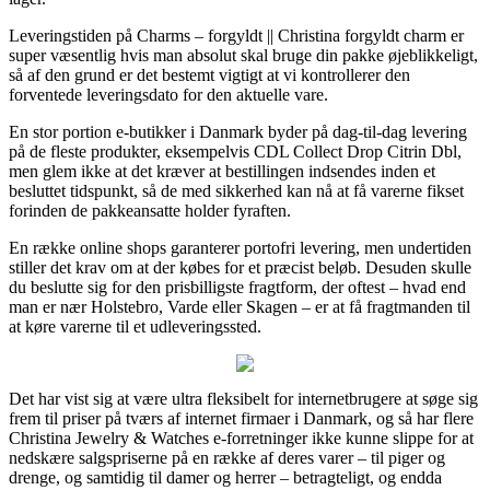
Leveringstiden på Charms – forgyldt || Christina forgyldt charm er
super væsentlig hvis man absolut skal bruge din pakke øjeblikkeligt,
så af den grund er det bestemt vigtigt at vi kontrollerer den
forventede leveringsdato for den aktuelle vare.
En stor portion e-butikker i Danmark byder på dag-til-dag levering
på de fleste produkter, eksempelvis CDL Collect Drop Citrin Dbl,
men glem ikke at det kræver at bestillingen indsendes inden et
besluttet tidspunkt, så de med sikkerhed kan nå at få varerne fikset
forinden de pakkeansatte holder fyraften.
En række online shops garanterer portofri levering, men undertiden
stiller det krav om at der købes for et præcist beløb. Desuden skulle
du beslutte sig for den prisbilligste fragtform, der oftest – hvad end
man er nær Holstebro, Varde eller Skagen – er at få fragtmanden til
at køre varerne til et udleveringssted.
Det har vist sig at være ultra fleksibelt for internetbrugere at søge sig
frem til priser på tværs af internet firmaer i Danmark, og så har flere
Christina Jewelry & Watches e-forretninger ikke kunne slippe for at
nedskære salgspriserne på en række af deres varer – til piger og
drenge, og samtidig til damer og herrer – betragteligt, og endda