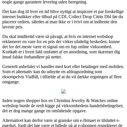
nogle gange garantere levering uden beregning.
Det kan dog til hver en tid blive nyttigt at inspicere et par forskellige
internet butikker efter tilbud på CDL Collect Drop Citrin Dbl før du
placerer ordren, således at man ikke er i tvivl om at indhente den
laveste pris.
Du skal imidlertid være så påvagt, at hvis en internet webshop
reklamerer en vare for en pris der virker ufattelig beskeden, kunne
det for det meste være et signal om en fup online virksomhed.
Kortkøb er i hvert fald omfattet af en anordning, som skærmer dig
imod falske forhandlere på nettet.
Generelt anbefaler vi handler med kort eller betalinger med mobilen.
Som et alternativ kan du udnytte en afdragsordning som
eksempelvis ViaBill, i tilfælde af at du vil dække regningen af flere
omgange.
Inden nogen shopper hos en Christina Jewelry & Watches online
webshop burde de reelt kigge på virksomhedens handelsbetingelser,
det er dog mange gange en omfattende opgave.
Alternativet kan derfor være at granske om e-firmaet er tilsluttet e-
mærket, fordi det bør være et billede på at e-shoppen respekterer de