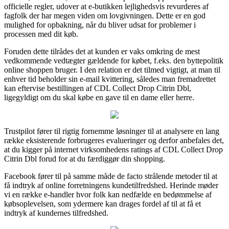
officielle regler, udover at e-butikken lejlighedsvis revurderes af
fagfolk der har megen viden om lovgivningen. Dette er en god
mulighed for opbakning, når du bliver udsat for problemer i
processen med dit køb.
Foruden dette tilrådes det at kunden er vaks omkring de mest
vedkommende vedtægter gældende for købet, f.eks. den byttepolitik
online shoppen bruger. I den relation er det tilmed vigtigt, at man til
enhver tid beholder sin e-mail kvittering, således man fremadrettet
kan eftervise bestillingen af CDL Collect Drop Citrin Dbl,
ligegyldigt om du skal købe en gave til en dame eller herre.
Trustpilot fører til rigtig fornemme løsninger til at analysere en lang
række eksisterende forbrugeres evalueringer og derfor anbefales det,
at du kigger på internet virksomhedens ratings af CDL Collect Drop
Citrin Dbl forud for at du færdiggør din shopping.
Facebook fører til på samme måde de facto strålende metoder til at
få indtryk af online forretningens kundetilfredshed. Herinde møder
vi en række e-handler hvor folk kan nedfælde en bedømmelse af
købsoplevelsen, som ydermere kan drages fordel af til at få et
indtryk af kundernes tilfredshed.