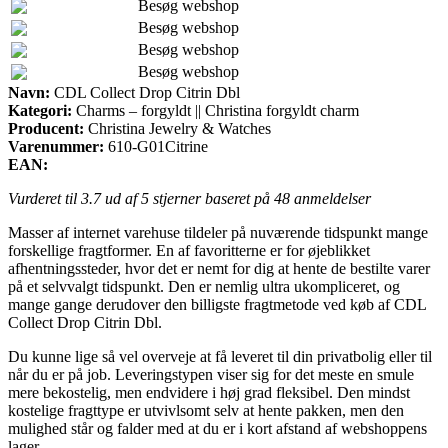
Besøg webshop
Besøg webshop
Besøg webshop
Besøg webshop
Navn:
CDL Collect Drop Citrin Dbl
Kategori:
Charms – forgyldt || Christina forgyldt charm
Producent:
Christina Jewelry & Watches
Varenummer:
610-G01Citrine
EAN:
Vurderet til
3.7
ud af 5 stjerner baseret på
48
anmeldelser
Masser af internet varehuse tildeler på nuværende tidspunkt mange
forskellige fragtformer. En af favoritterne er for øjeblikket
afhentningssteder, hvor det er nemt for dig at hente de bestilte varer
på et selvvalgt tidspunkt. Den er nemlig ultra ukompliceret, og
mange gange derudover den billigste fragtmetode ved køb af CDL
Collect Drop Citrin Dbl.
Du kunne lige så vel overveje at få leveret til din privatbolig eller til
når du er på job. Leveringstypen viser sig for det meste en smule
mere bekostelig, men endvidere i høj grad fleksibel. Den mindst
kostelige fragttype er utvivlsomt selv at hente pakken, men den
mulighed står og falder med at du er i kort afstand af webshoppens
lager.