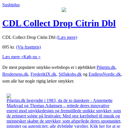
Sushiplus
CDL Collect Drop Citrin Dbl
CDL Collect Drop Citrin Dbl
(Læs mere)
695
kr.
(Vis fragtpris)
Læs mere »
Køb nu »
De mest populære smykke-webshops er i øjeblikket
Pilgrim.dk
,
Brodersens.dk
,
FrederikIX.dk
,
SifJakobs.dk
og
EndlessNordic.dk
,
som alle har nogle rigtig lækre smykker.
Pilgrim.dk begyndte i 1983, da de to danskere - Annemette
Markvad og Thomas Adamsen – rettede deres innovative
energi mod smykkedesign og fremstillede unikke smykker, som
de primært solgte på festivaler. Med stor kærlighed til musik og
mennesker skabte de smykker, som afspejlede deres spontanitet,
intimitet og autenticitet; alle dybtfølte værdier. Klik her for at se