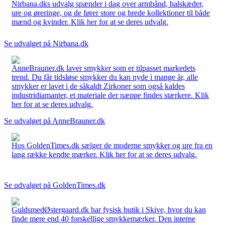
Nirbana.dks udvalg spænder i dag over armbånd, halskæder,
ure og øreringe, og de fører store og brede kollektioner til både
mænd og kvinder. Klik her for at se deres udvalg.
Se udvalget på Nirbana.dk
AnneBrauner.dk laver smykker som er tilpasset markedets
trend. Du får tidsløse smykker du kan nyde i mange år, alle
smykker er lavet i de såkaldt Zirkoner som også kaldes
industridiamanter, et materiale der næppe findes stærkere. Klik
her for at se deres udvalg.
Se udvalget på AnneBrauner.dk
Hos GoldenTimes.dk sælger de moderne smykker og ure fra en
lang række kendte mærker. Klik her for at se deres udvalg.
Se udvalget på GoldenTimes.dk
GuldsmedØstergaard.dk har fysisk butik i Skive, hvor du kan
finde mere end 40 forskellige smykkemærker. Den interne