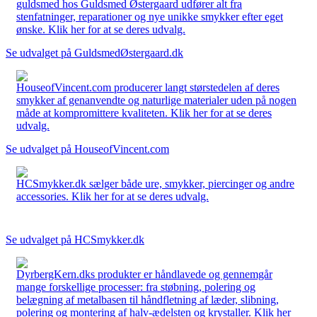
guldsmed hos Guldsmed Østergaard udfører alt fra
stenfatninger, reparationer og nye unikke smykker efter eget
ønske. Klik her for at se deres udvalg.
Se udvalget på GuldsmedØstergaard.dk
HouseofVincent.com producerer langt størstedelen af deres
smykker af genanvendte og naturlige materialer uden på nogen
måde at kompromittere kvaliteten. Klik her for at se deres
udvalg.
Se udvalget på HouseofVincent.com
HCSmykker.dk sælger både ure, smykker, piercinger og andre
accessories. Klik her for at se deres udvalg.
Se udvalget på HCSmykker.dk
DyrbergKern.dks produkter er håndlavede og gennemgår
mange forskellige processer: fra støbning, polering og
belægning af metalbasen til håndfletning af læder, slibning,
polering og montering af halv-ædelsten og krystaller. Klik her