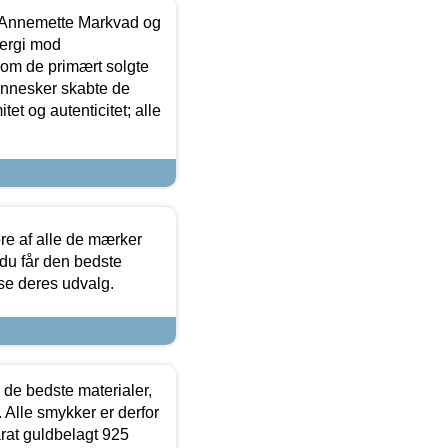
- Annemette Markvad og
ergi mod
som de primært solgte
mennesker skabte de
et og autenticitet; alle
.
re af alle de mærker
 du får den bedste
 se deres udvalg.
 de bedste materialer,
 Alle smykker er derfor
arat guldbelagt 925