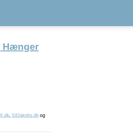
 Hænger
IX.dk
,
SifJakobs.dk
og