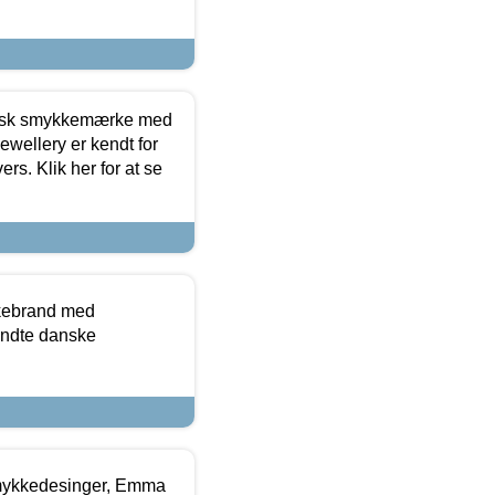
dansk smykkemærke med
ewellery er kendt for
ers. Klik her for at se
kkebrand med
ndte danske
mykkedesinger, Emma