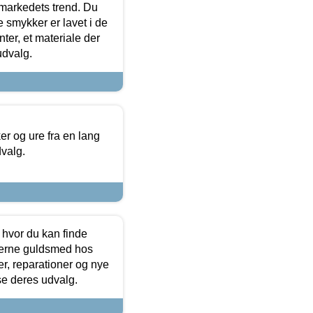
markedets trend. Du
e smykker er lavet i de
ter, et materiale der
udvalg.
 og ure fra en lang
dvalg.
 hvor du kan finde
terne guldsmed hos
r, reparationer og nye
se deres udvalg.