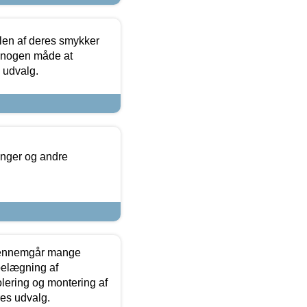
len af deres smykker
å nogen måde at
s udvalg.
inger og andre
gennemgår mange
 belægning af
olering og montering af
res udvalg.