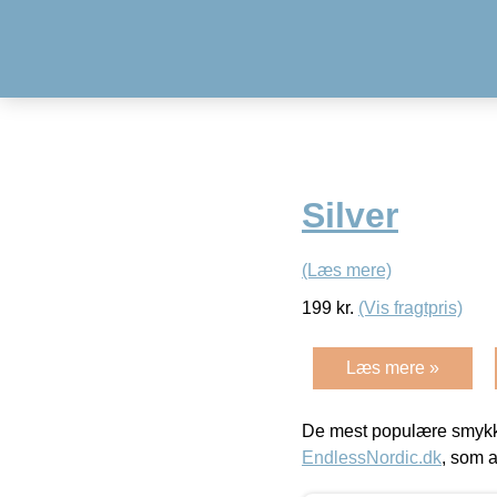
Silver
(Læs mere)
199
kr.
(Vis fragtpris)
Læs mere »
De mest populære smykk
EndlessNordic.dk
, som a