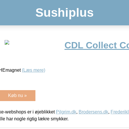
Sushiplus
CDL Collect C
m HEmagnet
(Læs mere)
Køb nu »
e-webshops er i øjeblikket
Pilgrim.dk
,
Brodersens.dk
,
Frederik
lle har nogle rigtig lækre smykker.