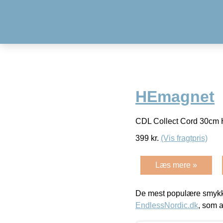
HEmagnet
CDL Collect Cord 30c
399
kr.
(Vis fragtpris)
Læs mere »
De mest populære smykk
EndlessNordic.dk
, som a