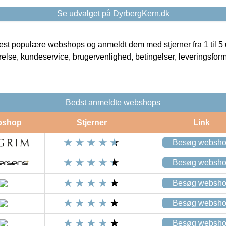
Se udvalget på DyrbergKern.dk
t populære webshops og anmeldt dem med stjerner fra 1 til 5 ud
rrelse, kundeservice, brugervenlighed, betingelser, leveringsfor
Bedst anmeldte webshops
bshop
Stjerner
Link
Besøg websh
Besøg websh
Besøg websh
Besøg websh
Besøg websh