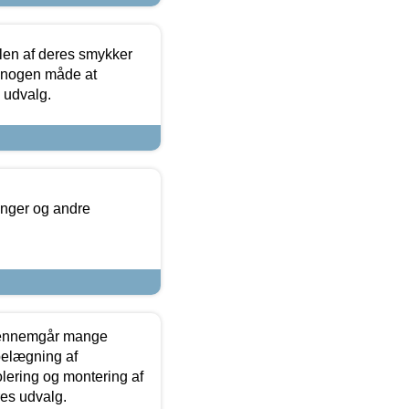
len af deres smykker
å nogen måde at
s udvalg.
inger og andre
gennemgår mange
 belægning af
olering og montering af
res udvalg.