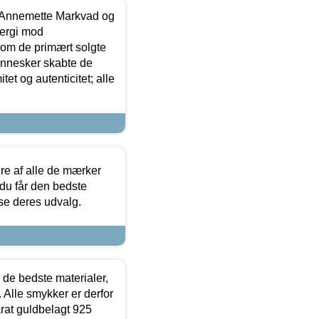
- Annemette Markvad og
ergi mod
som de primært solgte
mennesker skabte de
et og autenticitet; alle
.
re af alle de mærker
 du får den bedste
 se deres udvalg.
 de bedste materialer,
 Alle smykker er derfor
arat guldbelagt 925