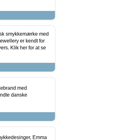
dansk smykkemærke med
ewellery er kendt for
ers. Klik her for at se
kkebrand med
ndte danske
mykkedesinger, Emma