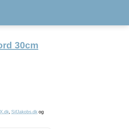
ord 30cm
IX.dk
,
SifJakobs.dk
og