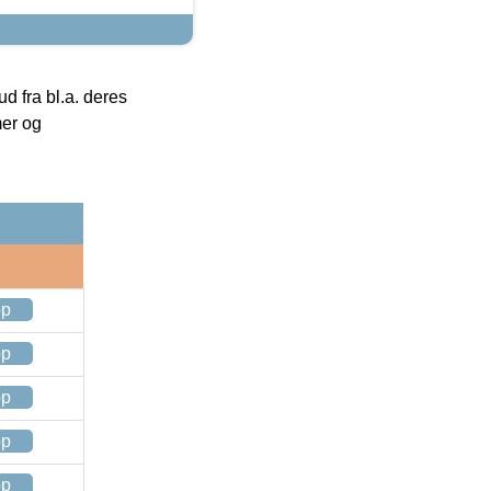
 fra bl.a. deres
mer og
op
op
op
op
op