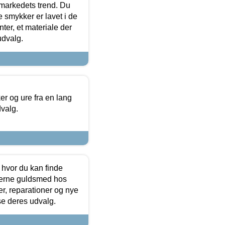
markedets trend. Du
e smykker er lavet i de
ter, et materiale der
udvalg.
 og ure fra en lang
dvalg.
 hvor du kan finde
terne guldsmed hos
r, reparationer og nye
se deres udvalg.