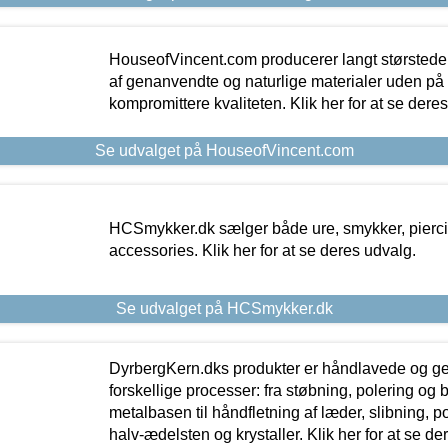
HouseofVincent.com producerer langt størstede
af genanvendte og naturlige materialer uden p
kompromittere kvaliteten. Klik her for at se dere
Se udvalget på HouseofVincent.com
HCSmykker.dk sælger både ure, smykker, pierc
accessories. Klik her for at se deres udvalg.
Se udvalget på HCSmykker.dk
DyrbergKern.dks produkter er håndlavede og 
forskellige processer: fra støbning, polering og
metalbasen til håndfletning af læder, slibning, p
halv-ædelsten og krystaller. Klik her for at se de