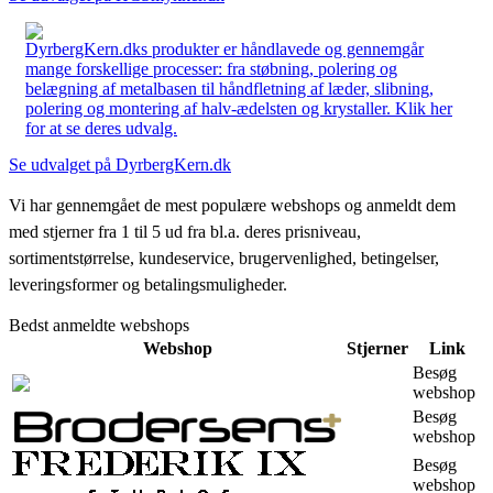
DyrbergKern.dks produkter er håndlavede og gennemgår
mange forskellige processer: fra støbning, polering og
belægning af metalbasen til håndfletning af læder, slibning,
polering og montering af halv-ædelsten og krystaller. Klik her
for at se deres udvalg.
Se udvalget på DyrbergKern.dk
Vi har gennemgået de mest populære webshops og anmeldt dem
med stjerner fra 1 til 5 ud fra bl.a. deres prisniveau,
sortimentstørrelse, kundeservice, brugervenlighed, betingelser,
leveringsformer og betalingsmuligheder.
Bedst anmeldte webshops
Webshop
Stjerner
Link
Besøg
webshop
Besøg
webshop
Besøg
webshop