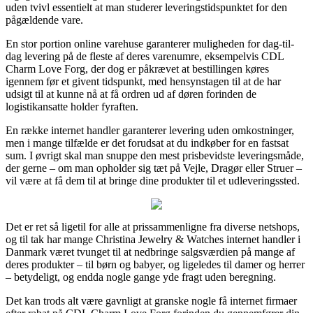
uden tvivl essentielt at man studerer leveringstidspunktet for den
pågældende vare.
En stor portion online varehuse garanterer muligheden for dag-til-
dag levering på de fleste af deres varenumre, eksempelvis CDL
Charm Love Forg, der dog er påkrævet at bestillingen køres
igennem før et givent tidspunkt, med hensynstagen til at de har
udsigt til at kunne nå at få ordren ud af døren forinden de
logistikansatte holder fyraften.
En række internet handler garanterer levering uden omkostninger,
men i mange tilfælde er det forudsat at du indkøber for en fastsat
sum. I øvrigt skal man snuppe den mest prisbevidste leveringsmåde,
der gerne – om man opholder sig tæt på Vejle, Dragør eller Struer –
vil være at få dem til at bringe dine produkter til et udleveringssted.
Det er ret så ligetil for alle at prissammenligne fra diverse netshops,
og til tak har mange Christina Jewelry & Watches internet handler i
Danmark været tvunget til at nedbringe salgsværdien på mange af
deres produkter – til børn og babyer, og ligeledes til damer og herrer
– betydeligt, og endda nogle gange yde fragt uden beregning.
Det kan trods alt være gavnligt at granske nogle få internet firmaer