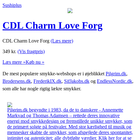
Sushiplus
CDL Charm Love Forg
CDL Charm Love Forg
(Læs mere)
349
kr.
(Vis fragtpris)
Læs mere »
Køb nu »
De mest populære smykke-webshops er i øjeblikket
Pilgrim.dk
,
Brodersens.dk
,
FrederikIX.dk
,
SifJakobs.dk
og
EndlessNordic.dk
,
som alle har nogle rigtig lækre smykker.
Pilgrim.dk begyndte i 1983, da de to danskere - Annemette
Markvad og Thomas Adamsen – rettede deres innovative
energi mod smykkedesign og fremstillede unikke smykker, som
de primært solgte på festivaler. Med stor kærlighed til musik og
mennesker skabte de smykker, som afspejlede deres spontanitet,
intimitet og autenticitet; alle dybtfølte værdier. Klik her for at se