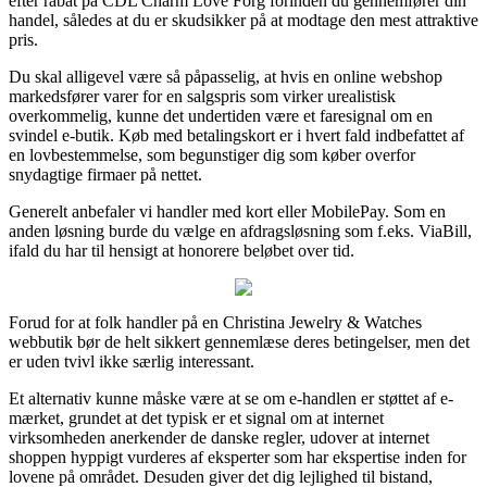
efter rabat på CDL Charm Love Forg forinden du gennemfører din
handel, således at du er skudsikker på at modtage den mest attraktive
pris.
Du skal alligevel være så påpasselig, at hvis en online webshop
markedsfører varer for en salgspris som virker urealistisk
overkommelig, kunne det undertiden være et faresignal om en
svindel e-butik. Køb med betalingskort er i hvert fald indbefattet af
en lovbestemmelse, som begunstiger dig som køber overfor
snydagtige firmaer på nettet.
Generelt anbefaler vi handler med kort eller MobilePay. Som en
anden løsning burde du vælge en afdragsløsning som f.eks. ViaBill,
ifald du har til hensigt at honorere beløbet over tid.
Forud for at folk handler på en Christina Jewelry & Watches
webbutik bør de helt sikkert gennemlæse deres betingelser, men det
er uden tvivl ikke særlig interessant.
Et alternativ kunne måske være at se om e-handlen er støttet af e-
mærket, grundet at det typisk er et signal om at internet
virksomheden anerkender de danske regler, udover at internet
shoppen hyppigt vurderes af eksperter som har ekspertise inden for
lovene på området. Desuden giver det dig lejlighed til bistand,