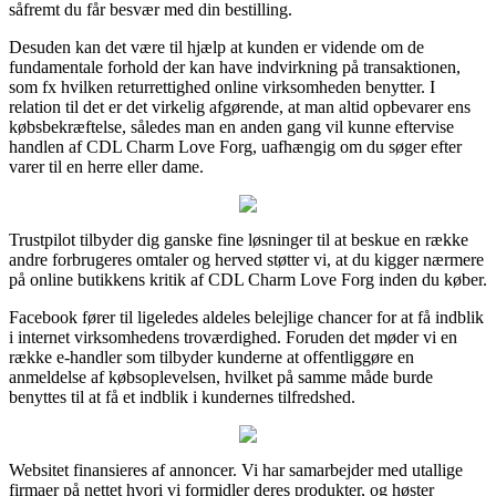
såfremt du får besvær med din bestilling.
Desuden kan det være til hjælp at kunden er vidende om de
fundamentale forhold der kan have indvirkning på transaktionen,
som fx hvilken returrettighed online virksomheden benytter. I
relation til det er det virkelig afgørende, at man altid opbevarer ens
købsbekræftelse, således man en anden gang vil kunne eftervise
handlen af CDL Charm Love Forg, uafhængig om du søger efter
varer til en herre eller dame.
Trustpilot tilbyder dig ganske fine løsninger til at beskue en række
andre forbrugeres omtaler og herved støtter vi, at du kigger nærmere
på online butikkens kritik af CDL Charm Love Forg inden du køber.
Facebook fører til ligeledes aldeles belejlige chancer for at få indblik
i internet virksomhedens troværdighed. Foruden det møder vi en
række e-handler som tilbyder kunderne at offentliggøre en
anmeldelse af købsoplevelsen, hvilket på samme måde burde
benyttes til at få et indblik i kundernes tilfredshed.
Websitet finansieres af annoncer. Vi har samarbejder med utallige
firmaer på nettet hvori vi formidler deres produkter, og høster