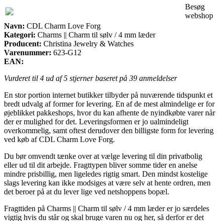
Besøg
webshop
Navn:
CDL Charm Love Forg
Kategori:
Charms || Charm til sølv / 4 mm læder
Producent:
Christina Jewelry & Watches
Varenummer:
623-G12
EAN:
Vurderet til
4
ud af 5 stjerner baseret på
39
anmeldelser
En stor portion internet butikker tilbyder på nuværende tidspunkt et
bredt udvalg af former for levering. En af de mest almindelige er for
øjeblikket pakkeshops, hvor du kan afhente de nyindkøbte varer når
der er mulighed for det. Leveringsformen er jo ualmindeligt
overkommelig, samt oftest derudover den billigste form for levering
ved køb af CDL Charm Love Forg.
Du bør omvendt tænke over at vælge levering til din privatbolig
eller ud til dit arbejde. Fragttypen bliver somme tider en anelse
mindre prisbillig, men ligeledes rigtig smart. Den mindst kostelige
slags levering kan ikke modsiges at være selv at hente ordren, men
det beroer på at du lever lige ved netshoppens bopæl.
Fragttiden på Charms || Charm til sølv / 4 mm læder er jo særdeles
vigtig hvis du står og skal bruge varen nu og her, så derfor er det