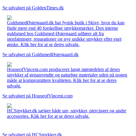
Se udvalget på GoldenTimes.dk
GuldsmedØstergaard.dk har fysisk butik i Skive, hvor du kan
finde mere end 40 forskellige smykkemærker. Den interne
guldsmed hos Guldsmed Østergaard udfører alt fra
stenfatninger, reparationer og nye unikke smykker efter eget
ønske. Klik her for at se deres udvalg.
Se udvalget på GuldsmedØstergaard.dk
HouseofVincent.com producerer langt størstedelen af deres
smykker af genanvendte og naturlige materialer uden på nogen
måde at kompromittere kvaliteten. Klik her for at se deres
udvalg.
Se udvalget på HouseofVincent.com
HCSmykker.dk sælger både ure, smykker, piercinger og andre
accessories. Klik her for at se deres udvalg.
Se udvalget på HCSmykker.dk