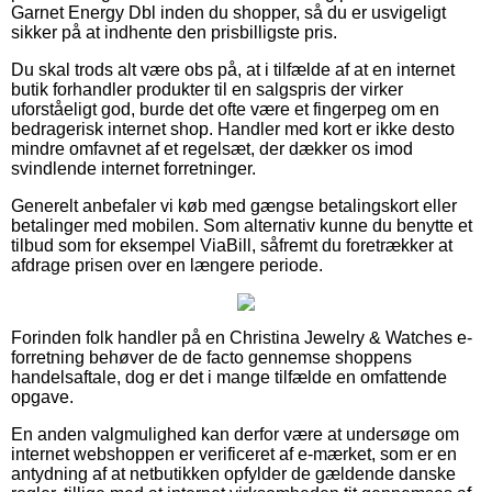
Garnet Energy Dbl inden du shopper, så du er usvigeligt
sikker på at indhente den prisbilligste pris.
Du skal trods alt være obs på, at i tilfælde af at en internet
butik forhandler produkter til en salgspris der virker
uforståeligt god, burde det ofte være et fingerpeg om en
bedragerisk internet shop. Handler med kort er ikke desto
mindre omfavnet af et regelsæt, der dækker os imod
svindlende internet forretninger.
Generelt anbefaler vi køb med gængse betalingskort eller
betalinger med mobilen. Som alternativ kunne du benytte et
tilbud som for eksempel ViaBill, såfremt du foretrækker at
afdrage prisen over en længere periode.
Forinden folk handler på en Christina Jewelry & Watches e-
forretning behøver de de facto gennemse shoppens
handelsaftale, dog er det i mange tilfælde en omfattende
opgave.
En anden valgmulighed kan derfor være at undersøge om
internet webshoppen er verificeret af e-mærket, som er en
antydning af at netbutikken opfylder de gældende danske