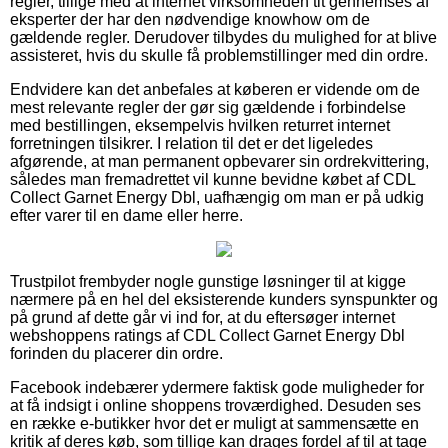
regler, tillige med at internet virksomheden tit gennemses af
eksperter der har den nødvendige knowhow om de
gældende regler. Derudover tilbydes du mulighed for at blive
assisteret, hvis du skulle få problemstillinger med din ordre.
Endvidere kan det anbefales at køberen er vidende om de
mest relevante regler der gør sig gældende i forbindelse
med bestillingen, eksempelvis hvilken returret internet
forretningen tilsikrer. I relation til det er det ligeledes
afgørende, at man permanent opbevarer sin ordrekvittering,
således man fremadrettet vil kunne bevidne købet af CDL
Collect Garnet Energy Dbl, uafhængig om man er på udkig
efter varer til en dame eller herre.
Trustpilot frembyder nogle gunstige løsninger til at kigge
nærmere på en hel del eksisterende kunders synspunkter og
på grund af dette går vi ind for, at du eftersøger internet
webshoppens ratings af CDL Collect Garnet Energy Dbl
forinden du placerer din ordre.
Facebook indebærer ydermere faktisk gode muligheder for
at få indsigt i online shoppens troværdighed. Desuden ses
en række e-butikker hvor det er muligt at sammensætte en
kritik af deres køb, som tillige kan drages fordel af til at tage