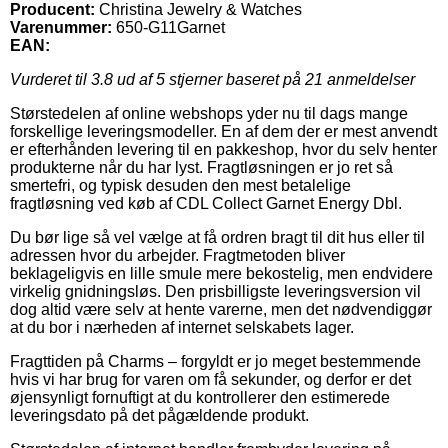
Producent:
Christina Jewelry & Watches
Varenummer:
650-G11Garnet
EAN:
Vurderet til
3.8
ud af 5 stjerner baseret på
21
anmeldelser
Størstedelen af online webshops yder nu til dags mange
forskellige leveringsmodeller. En af dem der er mest anvendt
er efterhånden levering til en pakkeshop, hvor du selv henter
produkterne når du har lyst. Fragtløsningen er jo ret så
smertefri, og typisk desuden den mest betalelige
fragtløsning ved køb af CDL Collect Garnet Energy Dbl.
Du bør lige så vel vælge at få ordren bragt til dit hus eller til
adressen hvor du arbejder. Fragtmetoden bliver
beklageligvis en lille smule mere bekostelig, men endvidere
virkelig gnidningsløs. Den prisbilligste leveringsversion vil
dog altid være selv at hente varerne, men det nødvendiggør
at du bor i nærheden af internet selskabets lager.
Fragttiden på Charms – forgyldt er jo meget bestemmende
hvis vi har brug for varen om få sekunder, og derfor er det
øjensynligt fornuftigt at du kontrollerer den estimerede
leveringsdato på det pågældende produkt.