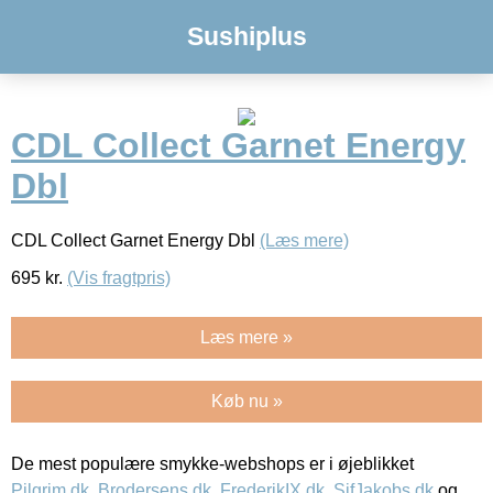
Sushiplus
CDL Collect Garnet Energy
Dbl
CDL Collect Garnet Energy Dbl
(Læs mere)
695
kr.
(Vis fragtpris)
Læs mere »
Køb nu »
De mest populære smykke-webshops er i øjeblikket
Pilgrim.dk
,
Brodersens.dk
,
FrederikIX.dk
,
SifJakobs.dk
og