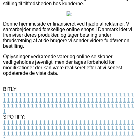
stilling til tilfredsheden hos kunderne.
Denne hjemmeside er finansieret ved hjælp af reklamer. Vi
samarbejder med forskellige online shops i Danmark idet vi
fremviser deres produkter, og tager betaling under
forudsætning af at de brugere vi sender videre fuldfører en
bestilling.
Oplysninger vedrørende varer og online selskaber
vedligeholdes jævnligt, men der tages forbehold for
modifikationer der kan være realiseret efter at vi senest
opdaterede de viste data.
BITLY:
1
1
1
1
1
1
1
1
1
1
1
1
1
1
1
1
1
1
1
1
1
1
1
1
1
1
1
1
1
1
1
1
1
1
1
1
1
1
1
1
1
1
1
1
1
1
1
1
1
1
1
1
1
1
1
1
1
1
1
1
1
1
1
1
1
1
1
1
1
1
1
1
1
1
1
1
1
1
1
1
1
1
1
1
1
1
1
1
1
1
1
1
1
1
1
1
1
1
1
1
SPOTIFY:
1
1
1
1
1
1
1
1
1
1
1
1
1
1
1
1
1
1
1
1
1
1
1
1
1
1
1
1
1
1
1
1
1
1
1
1
1
1
1
1
1
1
1
1
1
1
1
1
1
1
1
1
1
1
1
1
1
1
1
1
1
1
1
1
1
1
1
1
1
1
1
1
1
1
1
1
1
1
1
1
1
1
1
1
1
1
1
1
1
1
1
1
1
1
1
1
1
1
1