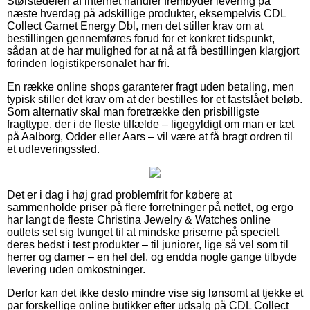
Størstedelen af internet handler frembyder levering på
næste hverdag på adskillige produkter, eksempelvis CDL
Collect Garnet Energy Dbl, men det stiller krav om at
bestillingen gennemføres forud for et konkret tidspunkt,
sådan at de har mulighed for at nå at få bestillingen klargjort
forinden logistikpersonalet har fri.
En række online shops garanterer fragt uden betaling, men
typisk stiller det krav om at der bestilles for et fastslået beløb.
Som alternativ skal man foretrække den prisbilligste
fragttype, der i de fleste tilfælde – ligegyldigt om man er tæt
på Aalborg, Odder eller Aars – vil være at få bragt ordren til
et udleveringssted.
Det er i dag i høj grad problemfrit for købere at
sammenholde priser på flere forretninger på nettet, og ergo
har langt de fleste Christina Jewelry & Watches online
outlets set sig tvunget til at mindske priserne på specielt
deres bedst i test produkter – til juniorer, lige så vel som til
herrer og damer – en hel del, og endda nogle gange tilbyde
levering uden omkostninger.
Derfor kan det ikke desto mindre vise sig lønsomt at tjekke et
par forskellige online butikker efter udsalg på CDL Collect