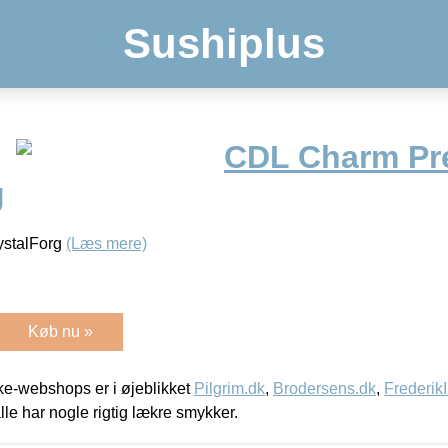
Sushiplus
CDL Charm Pr
g
ystalForg
(Læs mere)
Køb nu »
e-webshops er i øjeblikket
Pilgrim.dk
,
Brodersens.dk
,
Frederik
lle har nogle rigtig lækre smykker.