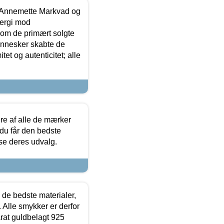
- Annemette Markvad og
ergi mod
som de primært solgte
mennesker skabte de
et og autenticitet; alle
.
re af alle de mærker
 du får den bedste
 se deres udvalg.
 de bedste materialer,
 Alle smykker er derfor
arat guldbelagt 925