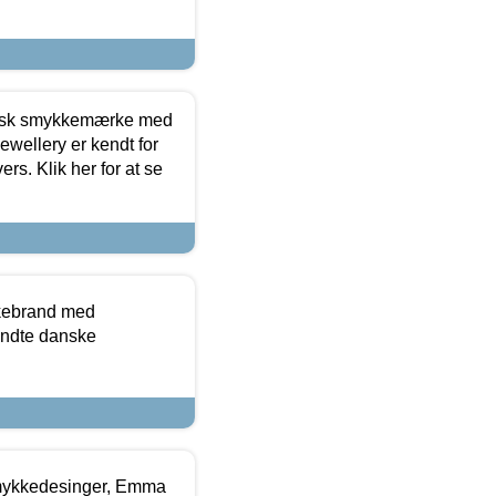
dansk smykkemærke med
ewellery er kendt for
ers. Klik her for at se
kkebrand med
ndte danske
mykkedesinger, Emma