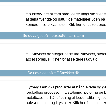
HouseofVincent.com producerer langt størstede
af genanvendte og naturlige materialer uden p
kompromittere kvaliteten. Klik her for at se dere
Se udvalget på HouseofVincent.com
HCSmykker.dk sælger både ure, smykker, pierc
accessories. Klik her for at se deres udvalg.
Se udvalget på HCSmykker.dk
DyrbergKern.dks produkter er håndlavede og 
forskellige processer: fra støbning, polering og
metalbasen til håndfletning af læder, slibning, p
halv-ædelsten og krystaller. Klik her for at se de