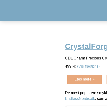
CrystalFor
CDL Charm Precious Cr
499
kr.
(Vis fragtpris)
Læs mere »
De mest populære smykk
EndlessNordic.dk
, som a