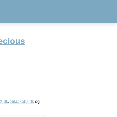
ecious
IX.dk
,
SifJakobs.dk
og