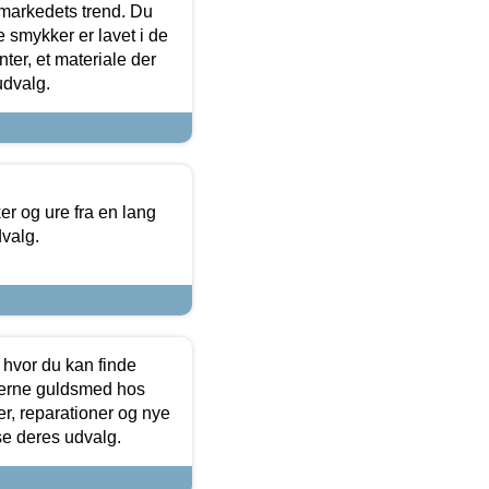
markedets trend. Du
e smykker er lavet i de
ter, et materiale der
udvalg.
 og ure fra en lang
dvalg.
 hvor du kan finde
terne guldsmed hos
r, reparationer og nye
se deres udvalg.