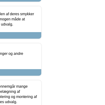
len af deres smykker
å nogen måde at
s udvalg.
inger og andre
gennemgår mange
 belægning af
olering og montering af
res udvalg.