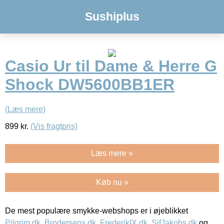
Sushiplus
Casio Ur til Dame & Herre G
Shock DW5600BB1ER
(Læs mere)
899
kr.
(Vis fragtpris)
Læs mere »
Køb nu »
De mest populære smykke-webshops er i øjeblikket
Pilgrim.dk
,
Brodersens.dk
,
FrederikIX.dk
,
SifJakobs.dk
og