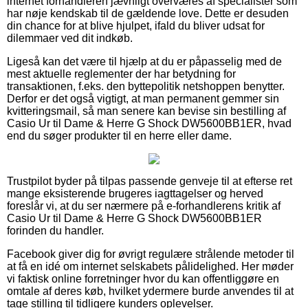
internet forhandleren jævnligt overværes af specialister som
har nøje kendskab til de gældende love. Dette er desuden
din chance for at blive hjulpet, ifald du bliver udsat for
dilemmaer ved dit indkøb.
Ligeså kan det være til hjælp at du er påpasselig med de
mest aktuelle reglementer der har betydning for
transaktionen, f.eks. den byttepolitik netshoppen benytter.
Derfor er det også vigtigt, at man permanent gemmer sin
kvitteringsmail, så man senere kan bevise sin bestilling af
Casio Ur til Dame & Herre G Shock DW5600BB1ER, hvad
end du søger produkter til en herre eller dame.
Trustpilot byder på tilpas passende genveje til at efterse ret
mange eksisterende brugeres iagttagelser og herved
foreslår vi, at du ser nærmere på e-forhandlerens kritik af
Casio Ur til Dame & Herre G Shock DW5600BB1ER
forinden du handler.
Facebook giver dig for øvrigt regulære strålende metoder til
at få en idé om internet selskabets pålidelighed. Her møder
vi faktisk online forretninger hvor du kan offentliggøre en
omtale af deres køb, hvilket ydermere burde anvendes til at
tage stilling til tidligere kunders oplevelser.