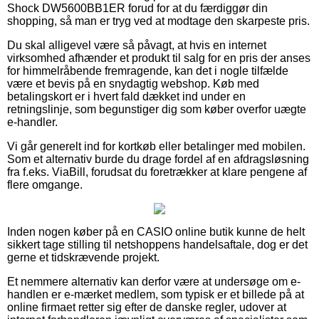
Shock DW5600BB1ER forud for at du færdiggør din
shopping, så man er tryg ved at modtage den skarpeste pris.
Du skal alligevel være så påvagt, at hvis en internet
virksomhed afhænder et produkt til salg for en pris der anses
for himmelråbende fremragende, kan det i nogle tilfælde
være et bevis på en snydagtig webshop. Køb med
betalingskort er i hvert fald dækket ind under en
retningslinje, som begunstiger dig som køber overfor uægte
e-handler.
Vi går generelt ind for kortkøb eller betalinger med mobilen.
Som et alternativ burde du drage fordel af en afdragsløsning
fra f.eks. ViaBill, forudsat du foretrækker at klare pengene af
flere omgange.
Inden nogen køber på en CASIO online butik kunne de helt
sikkert tage stilling til netshoppens handelsaftale, dog er det
gerne et tidskrævende projekt.
Et nemmere alternativ kan derfor være at undersøge om e-
handlen er e-mærket medlem, som typisk er et billede på at
online firmaet retter sig efter de danske regler, udover at