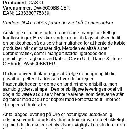
Producent:
CASIO
Varenummer:
DW-5600BB-1ER
EAN:
1233330775839
Vurderet til
4
ud af 5 stjerner baseret på
2
anmeldelser
Adskillige e-handler yder nu om dage mange forskellige
fragtløsninger. En sikker vinder er nu til dags at afsende til
en pakkeshop, så du selv har mulighed for at hente de købte
produkter når det passer dig. Metoden er altså super
uproblematisk, samt i mange tilfælde ligeledes den
prisbilligste fragtform ved køb af Casio Ur til Dame & Herre
G Shock DW5600BB1ER.
Du kan omvendt planlægge at vælge udbringning til din
privatbolig eller til adressen hvor du arbejder.
Fragtmuligheden er gerne en tand mindre prisbillig, men
samtidig yderst simpel. Den prisbilligste leveringsmodel vil
dog altid være at du selv henter varerne, som desværre står
og falder med at du har bopæl med kort afstand til internet
shoppens tilholdssted.
Antal dages levering på Ure er naturligvis usædvanlig
udslagsgivende forudsat vi har behov for varen øjeblikkeligt,
og med det formål er det utvivlsomt vigtigt at du studerer den