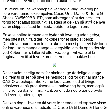
forventede leveringsdato for den aktuelle vare.
En række online webshops giver dag-til-dag levering på
flere varenumre, eksempelvis Casio Ur til Dame & Herre G
Shock DW5600BB1ER, som afhænger af at der bestilles
forud for et aftalt tidspunkt, således at de kan nå at få de nye
varer skippet afsted før medarbejderne tager hjem.
Enkelte online forhandlere byder på levering uden gebyr,
men oftest kun ifald der indkøbes for et præcist beløb.
Derudover burde man foretrække den mest prisbevidste form
for fragt, som mange gange – ligegyldigt om du opholder sig
ved København, Lillerød eller Faaborg – vil være at få
fragtmanden til at levere produkterne til en pakkeshop.
Det er ualmindeligt nemt for almindelige dødelige at søge
sig frem til priser på diverse netshops, og for det har mange
CASIO webshops ikke kunne lade være med at tvinge
prisniveauet på produkterne – til babyer og børn, men også
til herrer og damer – markant, og endda nogle gange byde
på levering uden gebyr.
Det kan dog til hver en tid være lønnende at efterprøve visse
online varehuse efter udsalg på Casio Ur til Dame & Herre G