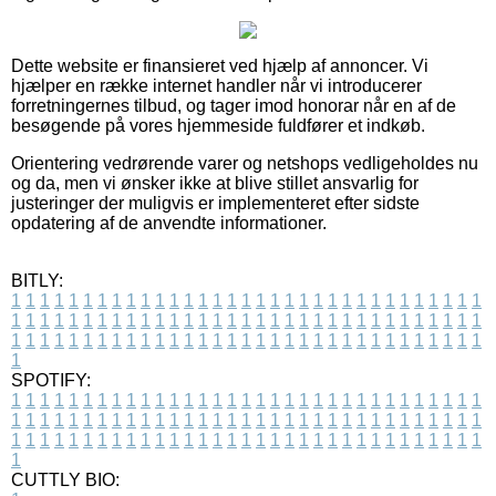
Dette website er finansieret ved hjælp af annoncer. Vi
hjælper en række internet handler når vi introducerer
forretningernes tilbud, og tager imod honorar når en af de
besøgende på vores hjemmeside fuldfører et indkøb.
Orientering vedrørende varer og netshops vedligeholdes nu
og da, men vi ønsker ikke at blive stillet ansvarlig for
justeringer der muligvis er implementeret efter sidste
opdatering af de anvendte informationer.
BITLY:
1
1
1
1
1
1
1
1
1
1
1
1
1
1
1
1
1
1
1
1
1
1
1
1
1
1
1
1
1
1
1
1
1
1
1
1
1
1
1
1
1
1
1
1
1
1
1
1
1
1
1
1
1
1
1
1
1
1
1
1
1
1
1
1
1
1
1
1
1
1
1
1
1
1
1
1
1
1
1
1
1
1
1
1
1
1
1
1
1
1
1
1
1
1
1
1
1
1
1
1
SPOTIFY:
1
1
1
1
1
1
1
1
1
1
1
1
1
1
1
1
1
1
1
1
1
1
1
1
1
1
1
1
1
1
1
1
1
1
1
1
1
1
1
1
1
1
1
1
1
1
1
1
1
1
1
1
1
1
1
1
1
1
1
1
1
1
1
1
1
1
1
1
1
1
1
1
1
1
1
1
1
1
1
1
1
1
1
1
1
1
1
1
1
1
1
1
1
1
1
1
1
1
1
1
CUTTLY BIO: