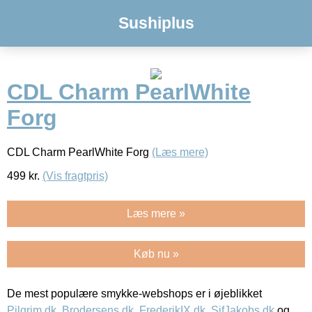
Sushiplus
CDL Charm PearlWhite
Forg
CDL Charm PearlWhite Forg
(Læs mere)
499
kr.
(Vis fragtpris)
Læs mere »
Køb nu »
De mest populære smykke-webshops er i øjeblikket
Pilgrim.dk
,
Brodersens.dk
,
FrederikIX.dk
,
SifJakobs.dk
og