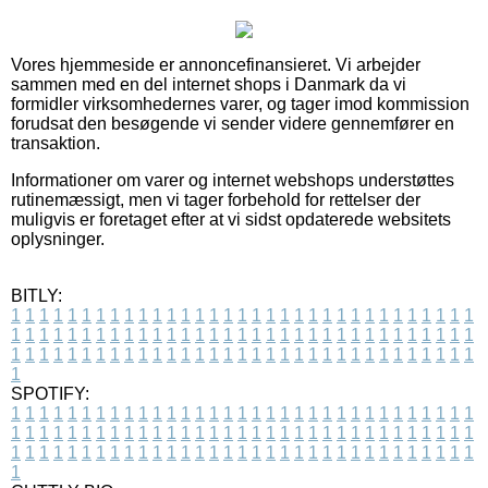
Vores hjemmeside er annoncefinansieret. Vi arbejder
sammen med en del internet shops i Danmark da vi
formidler virksomhedernes varer, og tager imod kommission
forudsat den besøgende vi sender videre gennemfører en
transaktion.
Informationer om varer og internet webshops understøttes
rutinemæssigt, men vi tager forbehold for rettelser der
muligvis er foretaget efter at vi sidst opdaterede websitets
oplysninger.
BITLY:
1
1
1
1
1
1
1
1
1
1
1
1
1
1
1
1
1
1
1
1
1
1
1
1
1
1
1
1
1
1
1
1
1
1
1
1
1
1
1
1
1
1
1
1
1
1
1
1
1
1
1
1
1
1
1
1
1
1
1
1
1
1
1
1
1
1
1
1
1
1
1
1
1
1
1
1
1
1
1
1
1
1
1
1
1
1
1
1
1
1
1
1
1
1
1
1
1
1
1
1
SPOTIFY:
1
1
1
1
1
1
1
1
1
1
1
1
1
1
1
1
1
1
1
1
1
1
1
1
1
1
1
1
1
1
1
1
1
1
1
1
1
1
1
1
1
1
1
1
1
1
1
1
1
1
1
1
1
1
1
1
1
1
1
1
1
1
1
1
1
1
1
1
1
1
1
1
1
1
1
1
1
1
1
1
1
1
1
1
1
1
1
1
1
1
1
1
1
1
1
1
1
1
1
1