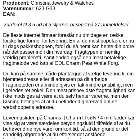
Producent:
Christina Jewelry & Watches
Varenummer:
623-G33
EAN:
Vurderet til
3.5
ud af 5 stjerner baseret på
27
anmeldelser
De fleste internet firmaer foreslår nu om dage en række
forskellige former for levering. En af de mest populære er nu
til dags pakkeshoppen, fordi du så nemt kan hente din ordre
når det passer ind i din hverdag. Fragttypen er nemlig
vældig problemfri, samt endda også den mest betalelige
fragtmetode ved køb af CDL Charm PearlWhite Forg.
Du kan på samme måde planlægge at vælge levering til din
hjemmeadresse eller til adressen på dit arbejde.
Fragtmetoden er almindeligvis en tak mindre prisbillig, men
ligeledes ret enkel. Den mest prisbevidste fragtmulighed kan
ikke modsiges at være at du selv henter varerne, men den
løsning betinges af at du befinder dig nærved online
webshoppens adresse.
Leveringstiden på Charms || Charm til sølv / 4 mm læder kan
vise sig at være særdeles betydningsfuld i tilfælde af at du
behøver dine nye varer om kort tid, så af den grund er det
sandelig afgørende at du efterser det anslåede