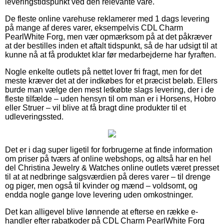
leveringstidspunkt ved den relevante vare.
De fleste online varehuse reklamerer med 1 dags levering
på mange af deres varer, eksempelvis CDL Charm
PearlWhite Forg, men vær opmærksom på at det påkræver
at der bestilles inden et aftalt tidspunkt, så de har udsigt til at
kunne nå at få produktet klar før medarbejderne har fyraften.
Nogle enkelte outlets på nettet lover fri fragt, men for det
meste kræver det at der indkøbes for et præcist beløb. Ellers
burde man vælge den mest letkøbte slags levering, der i de
fleste tilfælde – uden hensyn til om man er i Horsens, Hobro
eller Struer – vil blive at få bragt dine produkter til et
udleveringssted.
Det er i dag super ligetil for forbrugerne at finde information
om priser på tværs af online webshops, og altså har en hel
del Christina Jewelry & Watches online outlets været presset
til at at nedbringe salgsværdien på deres varer – til drenge
og piger, men også til kvinder og mænd – voldsomt, og
endda nogle gange love levering uden omkostninger.
Det kan alligevel blive lønnende at efterse en række e-
handler efter rabatkoder på CDL Charm PearlWhite Forg