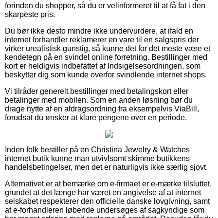
forinden du shopper, så du er velinformeret til at få fat i den
skarpeste pris.
Du bør ikke desto mindre ikke undervurdere, at ifald en
internet forhandler reklamerer en vare til en salgspris der
virker urealistisk gunstig, så kunne det for det meste være et
kendetegn på en svindel online forretning. Bestillinger med
kort er heldigvis indbefattet af Indsigelsesordningen, som
beskytter dig som kunde overfor svindlende internet shops.
Vi tilråder generelt bestillinger med betalingskort eller
betalinger med mobilen. Som en anden løsning bør du
drage nytte af en afdragsordning fra eksempelvis ViaBill,
forudsat du ønsker at klare pengene over en periode.
Inden folk bestiller på en Christina Jewelry & Watches
internet butik kunne man utvivlsomt skimme butikkens
handelsbetingelser, men det er naturligvis ikke særlig sjovt.
Alternativet er at bemærke om e-firmaet er e-mærke tilsluttet,
grundet at det længe har været en angivelse af at internet
selskabet respekterer den officielle danske lovgivning, samt
at e-forhandleren løbende undersøges af sagkyndige som