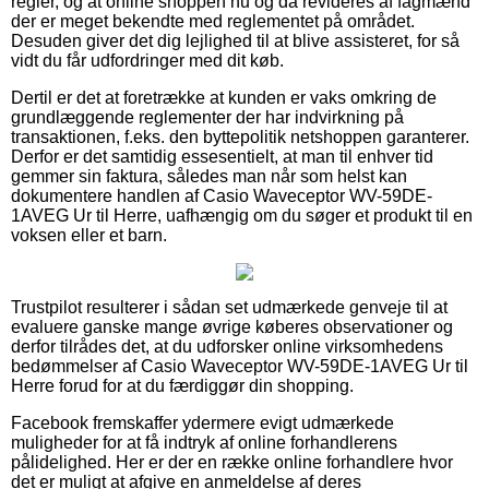
regler, og at online shoppen nu og da revideres af fagmænd
der er meget bekendte med reglementet på området.
Desuden giver det dig lejlighed til at blive assisteret, for så
vidt du får udfordringer med dit køb.
Dertil er det at foretrække at kunden er vaks omkring de
grundlæggende reglementer der har indvirkning på
transaktionen, f.eks. den byttepolitik netshoppen garanterer.
Derfor er det samtidig essesentielt, at man til enhver tid
gemmer sin faktura, således man når som helst kan
dokumentere handlen af Casio Waveceptor WV-59DE-
1AVEG Ur til Herre, uafhængig om du søger et produkt til en
voksen eller et barn.
Trustpilot resulterer i sådan set udmærkede genveje til at
evaluere ganske mange øvrige køberes observationer og
derfor tilrådes det, at du udforsker online virksomhedens
bedømmelser af Casio Waveceptor WV-59DE-1AVEG Ur til
Herre forud for at du færdiggør din shopping.
Facebook fremskaffer ydermere evigt udmærkede
muligheder for at få indtryk af online forhandlerens
pålidelighed. Her er der en række online forhandlere hvor
det er muligt at afgive en anmeldelse af deres