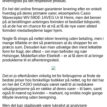
leveringstid på det respektive produkt.
En hel del online firmaer garanterer levering efter en enkelt
hverdag på deres primære varer, eksempelvis Casio
Waveceptor WV-59DE-1AVEG Ur til Herre, men det beroer
på at bestillingen anbringes forinden et fastslået tidspunkt,
så at de har en chance for at nå at få de nye varer afsted
forinden medarbejderne tager hjem.
Nogle få shops på nettet sikrer levering uden betaling, men i
mange tilfælde er det så præmissen at du shopper for en
præcis sum. Desuden kan man udvælge den mest letkøbte
form for fragt, der oftest – om man befinder sig nær
Helsingør, Middelfart eller Ebeltoft – er at få dem til at bringe
produkterne til et afhentningssted.
Det er jo efterhånden virkelig let for forbrugerne at finde de
bedste priser hos forskellige butikker på nettet, og for det har
en hel del CASIO netshops været nødt til at nedskære
udsalgspriserne på en række af deres varer – til børn, samt
også til mænd og kvinder – markant, og endda nogle gange
tilbyde levering uden beregning.
Men det kan stadigvæk være lukrativt at analysere