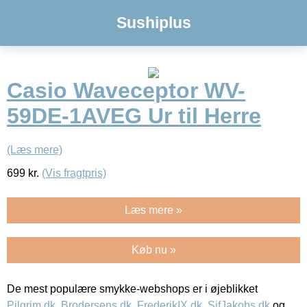
Sushiplus
Casio Waveceptor WV-
59DE-1AVEG Ur til Herre
(Læs mere)
699
kr.
(Vis fragtpris)
Læs mere »
Køb nu »
De mest populære smykke-webshops er i øjeblikket
Pilgrim.dk
,
Brodersens.dk
,
FrederikIX.dk
,
SifJakobs.dk
og