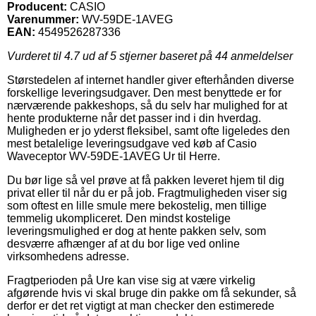
Producent:
CASIO
Varenummer:
WV-59DE-1AVEG
EAN:
4549526287336
Vurderet til
4.7
ud af 5 stjerner baseret på
44
anmeldelser
Størstedelen af internet handler giver efterhånden diverse
forskellige leveringsudgaver. Den mest benyttede er for
nærværende pakkeshops, så du selv har mulighed for at
hente produkterne når det passer ind i din hverdag.
Muligheden er jo yderst fleksibel, samt ofte ligeledes den
mest betalelige leveringsudgave ved køb af Casio
Waveceptor WV-59DE-1AVEG Ur til Herre.
Du bør lige så vel prøve at få pakken leveret hjem til dig
privat eller til når du er på job. Fragtmuligheden viser sig
som oftest en lille smule mere bekostelig, men tillige
temmelig ukompliceret. Den mindst kostelige
leveringsmulighed er dog at hente pakken selv, som
desværre afhænger af at du bor lige ved online
virksomhedens adresse.
Fragtperioden på Ure kan vise sig at være virkelig
afgørende hvis vi skal bruge din pakke om få sekunder, så
derfor er det ret vigtigt at man checker den estimerede