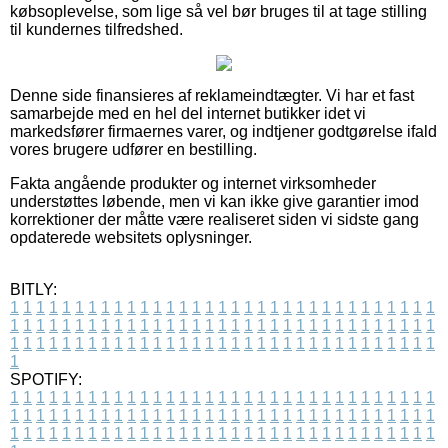
købsoplevelse, som lige så vel bør bruges til at tage stilling
til kundernes tilfredshed.
Denne side finansieres af reklameindtægter. Vi har et fast
samarbejde med en hel del internet butikker idet vi
markedsfører firmaernes varer, og indtjener godtgørelse ifald
vores brugere udfører en bestilling.
Fakta angående produkter og internet virksomheder
understøttes løbende, men vi kan ikke give garantier imod
korrektioner der måtte være realiseret siden vi sidste gang
opdaterede websitets oplysninger.
BITLY:
1
1
1
1
1
1
1
1
1
1
1
1
1
1
1
1
1
1
1
1
1
1
1
1
1
1
1
1
1
1
1
1
1
1
1
1
1
1
1
1
1
1
1
1
1
1
1
1
1
1
1
1
1
1
1
1
1
1
1
1
1
1
1
1
1
1
1
1
1
1
1
1
1
1
1
1
1
1
1
1
1
1
1
1
1
1
1
1
1
1
1
1
1
1
1
1
1
1
1
1
SPOTIFY:
1
1
1
1
1
1
1
1
1
1
1
1
1
1
1
1
1
1
1
1
1
1
1
1
1
1
1
1
1
1
1
1
1
1
1
1
1
1
1
1
1
1
1
1
1
1
1
1
1
1
1
1
1
1
1
1
1
1
1
1
1
1
1
1
1
1
1
1
1
1
1
1
1
1
1
1
1
1
1
1
1
1
1
1
1
1
1
1
1
1
1
1
1
1
1
1
1
1
1