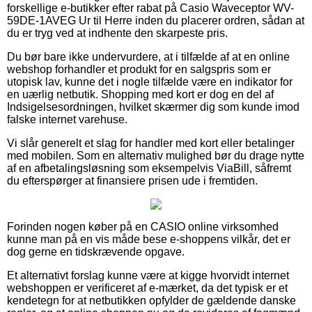
forskellige e-butikker efter rabat på Casio Waveceptor WV-
59DE-1AVEG Ur til Herre inden du placerer ordren, sådan at
du er tryg ved at indhente den skarpeste pris.
Du bør bare ikke undervurdere, at i tilfælde af at en online
webshop forhandler et produkt for en salgspris som er
utopisk lav, kunne det i nogle tilfælde være en indikator for
en uærlig netbutik. Shopping med kort er dog en del af
Indsigelsesordningen, hvilket skærmer dig som kunde imod
falske internet varehuse.
Vi slår generelt et slag for handler med kort eller betalinger
med mobilen. Som en alternativ mulighed bør du drage nytte
af en afbetalingsløsning som eksempelvis ViaBill, såfremt
du efterspørger at finansiere prisen ude i fremtiden.
Forinden nogen køber på en CASIO online virksomhed
kunne man på en vis måde bese e-shoppens vilkår, det er
dog gerne en tidskrævende opgave.
Et alternativt forslag kunne være at kigge hvorvidt internet
webshoppen er verificeret af e-mærket, da det typisk er et
kendetegn for at netbutikken opfylder de gældende danske