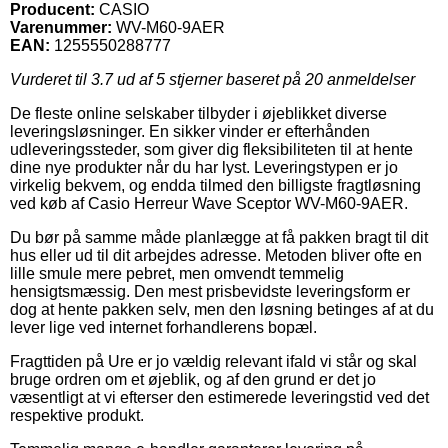
Producent:
CASIO
Varenummer:
WV-M60-9AER
EAN:
1255550288777
Vurderet til
3.7
ud af 5 stjerner baseret på
20
anmeldelser
De fleste online selskaber tilbyder i øjeblikket diverse
leveringsløsninger. En sikker vinder er efterhånden
udleveringssteder, som giver dig fleksibiliteten til at hente
dine nye produkter når du har lyst. Leveringstypen er jo
virkelig bekvem, og endda tilmed den billigste fragtløsning
ved køb af Casio Herreur Wave Sceptor WV-M60-9AER.
Du bør på samme måde planlægge at få pakken bragt til dit
hus eller ud til dit arbejdes adresse. Metoden bliver ofte en
lille smule mere pebret, men omvendt temmelig
hensigtsmæssig. Den mest prisbevidste leveringsform er
dog at hente pakken selv, men den løsning betinges af at du
lever lige ved internet forhandlerens bopæl.
Fragttiden på Ure er jo vældig relevant ifald vi står og skal
bruge ordren om et øjeblik, og af den grund er det jo
væsentligt at vi efterser den estimerede leveringstid ved det
respektive produkt.