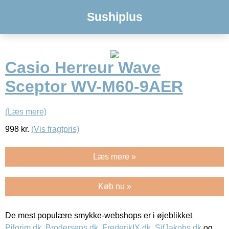
Sushiplus
Casio Herreur Wave
Sceptor WV-M60-9AER
(Læs mere)
998
kr.
(Vis fragtpris)
Læs mere »
Køb nu »
De mest populære smykke-webshops er i øjeblikket
Pilgrim.dk
,
Brodersens.dk
,
FrederikIX.dk
,
SifJakobs.dk
og