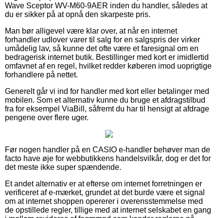
Wave Sceptor WV-M60-9AER inden du handler, således at
du er sikker på at opnå den skarpeste pris.
Man bør alligevel være klar over, at når en internet
forhandler udlover varer til salg for en salgspris der virker
umådelig lav, så kunne det ofte være et faresignal om en
bedragerisk internet butik. Bestillinger med kort er imidlertid
omfavnet af en regel, hvilket redder køberen imod uoprigtige
forhandlere på nettet.
Generelt går vi ind for handler med kort eller betalinger med
mobilen. Som et alternativ kunne du bruge et afdragstilbud
fra for eksempel ViaBill, såfremt du har til hensigt at afdrage
pengene over flere uger.
Før nogen handler på en CASIO e-handler behøver man de
facto have øje for webbutikkens handelsvilkår, dog er det for
det meste ikke super spændende.
Et andet alternativ er at efterse om internet forretningen er
verificeret af e-mærket, grundet at det burde være et signal
om at internet shoppen opererer i overensstemmelse med
de opstillede regler, tillige med at internet selskabet en gang