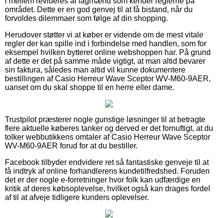
i mellem revideres af fagmænd som kender reglerne på
området. Dette er en god genvej til at få bistand, når du
forvoldes dilemmaer som følge af din shopping.
Herudover støtter vi at køber er vidende om de mest vitale
regler der kan spille ind i forbindelse med handlen, som for
eksempel hvilken bytteret online webshoppen har. På grund
af dette er det på samme måde vigtigt, at man altid bevarer
sin faktura, således man altid vil kunne dokumentere
bestillingen af Casio Herreur Wave Sceptor WV-M60-9AER,
uanset om du skal shoppe til en herre eller dame.
Trustpilot præsterer nogle gunstige løsninger til at betragte
flere aktuelle køberes tanker og derved er det fornuftigt, at du
tolker webbutikkens omtaler af Casio Herreur Wave Sceptor
WV-M60-9AER forud for at du bestiller.
Facebook tilbyder endvidere ret så fantastiske genveje til at
få indtryk af online forhandlerens kundetilfredshed. Foruden
det er der nogle e-forretninger hvor folk kan udfærdige en
kritik af deres købsoplevelse, hvilket også kan drages fordel
af til at afveje tidligere kunders oplevelser.