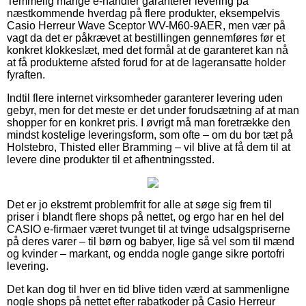
Temmelig mange e-handler garanterer levering på
næstkommende hverdag på flere produkter, eksempelvis
Casio Herreur Wave Sceptor WV-M60-9AER, men vær på
vagt da det er påkrævet at bestillingen gennemføres før et
konkret klokkeslæt, med det formål at de garanteret kan nå
at få produkterne afsted forud for at de lageransatte holder
fyraften.
Indtil flere internet virksomheder garanterer levering uden
gebyr, men for det meste er det under forudsætning af at man
shopper for en konkret pris. I øvrigt må man foretrække den
mindst kostelige leveringsform, som ofte – om du bor tæt på
Holstebro, Thisted eller Bramming – vil blive at få dem til at
levere dine produkter til et afhentningssted.
Det er jo ekstremt problemfrit for alle at søge sig frem til
priser i blandt flere shops på nettet, og ergo har en hel del
CASIO e-firmaer været tvunget til at tvinge udsalgspriserne
på deres varer – til børn og babyer, lige så vel som til mænd
og kvinder – markant, og endda nogle gange sikre portofri
levering.
Det kan dog til hver en tid blive tiden værd at sammenligne
nogle shops på nettet efter rabatkoder på Casio Herreur