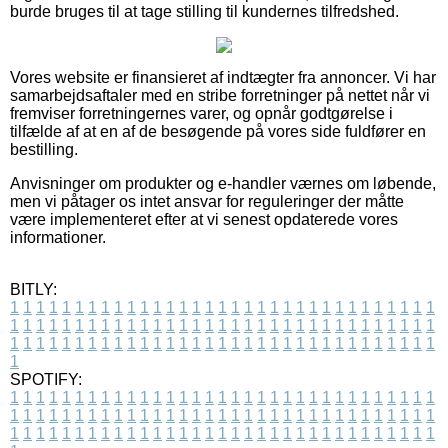
burde bruges til at tage stilling til kundernes tilfredshed.
Vores website er finansieret af indtægter fra annoncer. Vi har
samarbejdsaftaler med en stribe forretninger på nettet når vi
fremviser forretningernes varer, og opnår godtgørelse i
tilfælde af at en af de besøgende på vores side fuldfører en
bestilling.
Anvisninger om produkter og e-handler værnes om løbende,
men vi påtager os intet ansvar for reguleringer der måtte
være implementeret efter at vi senest opdaterede vores
informationer.
BITLY:
1
1
1
1
1
1
1
1
1
1
1
1
1
1
1
1
1
1
1
1
1
1
1
1
1
1
1
1
1
1
1
1
1
1
1
1
1
1
1
1
1
1
1
1
1
1
1
1
1
1
1
1
1
1
1
1
1
1
1
1
1
1
1
1
1
1
1
1
1
1
1
1
1
1
1
1
1
1
1
1
1
1
1
1
1
1
1
1
1
1
1
1
1
1
1
1
1
1
1
1
SPOTIFY:
1
1
1
1
1
1
1
1
1
1
1
1
1
1
1
1
1
1
1
1
1
1
1
1
1
1
1
1
1
1
1
1
1
1
1
1
1
1
1
1
1
1
1
1
1
1
1
1
1
1
1
1
1
1
1
1
1
1
1
1
1
1
1
1
1
1
1
1
1
1
1
1
1
1
1
1
1
1
1
1
1
1
1
1
1
1
1
1
1
1
1
1
1
1
1
1
1
1
1