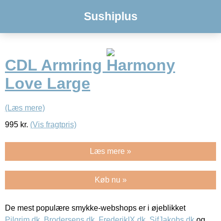
Sushiplus
CDL Armring Harmony
Love Large
(Læs mere)
995
kr.
(Vis fragtpris)
Læs mere »
Køb nu »
De mest populære smykke-webshops er i øjeblikket
Pilgrim.dk
,
Brodersens.dk
,
FrederikIX.dk
,
SifJakobs.dk
og