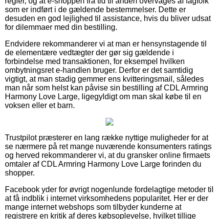
regler, og at e-shoppen fra tid til anden overvåges af fagfolk
som er indført i de gældende bestemmelser. Dette er
desuden en god lejlighed til assistance, hvis du bliver udsat
for dilemmaer med din bestilling.
Endvidere rekommanderer vi at man er hensynstagende til
de elementære vedtægter der gør sig gældende i
forbindelse med transaktionen, for eksempel hvilken
ombytningsret e-handlen bruger. Derfor er det samtidig
vigtigt, at man stadig gemmer ens kvitteringsmail, således
man når som helst kan påvise sin bestilling af CDL Armring
Harmony Love Large, ligegyldigt om man skal købe til en
voksen eller et barn.
Trustpilot præsterer en lang række nyttige muligheder for at
se nærmere på ret mange nuværende konsumenters ratings
og herved rekommanderer vi, at du gransker online firmaets
omtaler af CDL Armring Harmony Love Large forinden du
shopper.
Facebook yder for øvrigt nogenlunde fordelagtige metoder til
at få indblik i internet virksomhedens popularitet. Her er der
mange internet webshops som tilbyder kunderne at
registrere en kritik af deres købsoplevelse, hvilket tillige