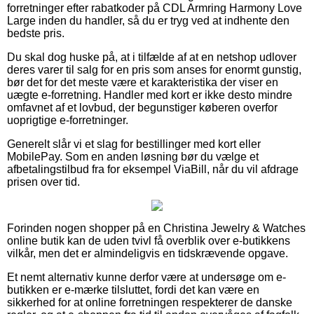
forretninger efter rabatkoder på CDL Armring Harmony Love
Large inden du handler, så du er tryg ved at indhente den
bedste pris.
Du skal dog huske på, at i tilfælde af at en netshop udlover
deres varer til salg for en pris som anses for enormt gunstig,
bør det for det meste være et karakteristika der viser en
uægte e-forretning. Handler med kort er ikke desto mindre
omfavnet af et lovbud, der begunstiger køberen overfor
uoprigtige e-forretninger.
Generelt slår vi et slag for bestillinger med kort eller
MobilePay. Som en anden løsning bør du vælge et
afbetalingstilbud fra for eksempel ViaBill, når du vil afdrage
prisen over tid.
Forinden nogen shopper på en Christina Jewelry & Watches
online butik kan de uden tvivl få overblik over e-butikkens
vilkår, men det er almindeligvis en tidskrævende opgave.
Et nemt alternativ kunne derfor være at undersøge om e-
butikken er e-mærke tilsluttet, fordi det kan være en
sikkerhed for at online forretningen respekterer de danske