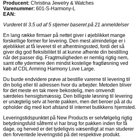
Producent:
Christina Jewelry & Watches
Varenummer:
601-S-Harmony-L
EAN:
Vurderet til
3.5
ud af 5 stjerner baseret på
21
anmeldelser
En lang række firmaer på nettet giver i øjeblikket mange
forskellige former for levering. Den mest almindelige er i
øjeblikket at få leveret til et afhentningssted, fordi det så
giver dig god fleksibilitet til at kunne afhente din bestilling
når det passer dig. Fragtmuligheden er nemlig rigtig nem,
samt ofte ydermere den mindst kostelige fragtløsning ved
køb af CDL Armring Harmony Love Large.
Du burde endvidere prøve at bestille varerne til levering til
din bolig eller til adressen hvor du arbejder. Metoden bliver
for det meste en tak mere bekostelig, men omvendt
særdeles hensigtsmæssig. Den billigste løsning til levering
er unægtelig selv at hente pakken, men det beroer på at du
opholder dig med kort afstand til internet butikkens hjemsted.
Leveringstidspunktet på New Products er selvfølgelig rigtig
betydningsfuld såfremt vi har brug for pakken inden for få
dage, og herved er det tydeligvis væsentligt at man studerer
den forventede leveringstid på det respektive produkt.