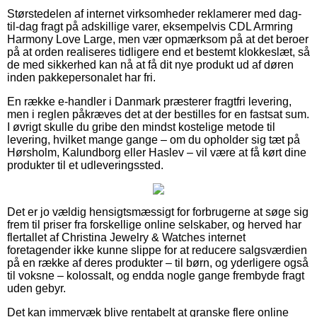
Størstedelen af internet virksomheder reklamerer med dag-
til-dag fragt på adskillige varer, eksempelvis CDL Armring
Harmony Love Large, men vær opmærksom på at det beroer
på at orden realiseres tidligere end et bestemt klokkeslæt, så
de med sikkerhed kan nå at få dit nye produkt ud af døren
inden pakkepersonalet har fri.
En række e-handler i Danmark præsterer fragtfri levering,
men i reglen påkræves det at der bestilles for en fastsat sum.
I øvrigt skulle du gribe den mindst kostelige metode til
levering, hvilket mange gange – om du opholder sig tæt på
Hørsholm, Kalundborg eller Haslev – vil være at få kørt dine
produkter til et udleveringssted.
Det er jo vældig hensigtsmæssigt for forbrugerne at søge sig
frem til priser fra forskellige online selskaber, og herved har
flertallet af Christina Jewelry & Watches internet
foretagender ikke kunne slippe for at reducere salgsværdien
på en række af deres produkter – til børn, og yderligere også
til voksne – kolossalt, og endda nogle gange frembyde fragt
uden gebyr.
Det kan immervæk blive rentabelt at granske flere online