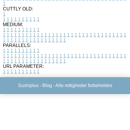
1
CUTTLY OLD:
1
1
1
1
1
1
1
1
1
1
1
MEDIUM:
1
1
1
1
1
1
1
1
1
1
1
1
1
1
1
1
1
1
1
1
1
1
1
1
1
1
1
1
1
1
1
1
1
1
1
1
1
1
1
1
1
1
1
1
1
1
1
1
1
1
1
1
1
1
1
1
1
1
1
1
PARALLELS:
1
1
1
1
1
1
1
1
1
1
1
1
1
1
1
1
1
1
1
1
1
1
1
1
1
1
1
1
1
1
1
1
1
1
1
1
1
1
1
1
1
1
1
1
1
1
1
1
1
1
1
1
1
1
1
1
1
1
1
1
URL PARAMETER:
1
1
1
1
1
1
1
1
1
1
Sushiplus -
Blog
- Alle rettigheder forbeholdes