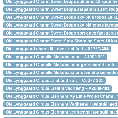
Ole Lynggaard Charm Sweet Drops satineret 18 karat hv
Ole Lynggaard Charm Sweet Drops serpentin 18 kt. rød
Ole Lynggaard Charm Sweet Drops sky blue topas 18 kt. hv
Ole Lynggaard Charm Sweet Drops sky blå topas facettere
Ole Lynggaard Charm Sweet Drops sort onyx facetteret op
Ole Lynggaard Charm Sweet Spot Shooting Stars 18 karat
Ole Lynggaard charm til Love armbånd – A1737-404
Ole Lynggaard Chenille Mokuba snor – A1909-301
Ole Lynggaard Chenille Mokuba snor grøn/vinrød endest
Ole Lynggaard Chenille Mokuba snor oliven/turkis endes
Ole Lynggaard Circus armbånd sølv – C0077-301
Ole Lynggaard Circus Elefant vedhæng – A2880-401
Ole Lynggaard Circus Elephant My Little World Charm i r
Ole Lynggaard Circus Elephant Vedhæng i rødguld med 2
Ole Lynggaard Circus Elephant vedhængt i rødguld med g