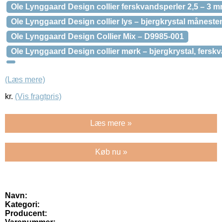
Ole Lynggaard Design collier ferskvandsperler 2,5 – 3 
Ole Lynggaard Design collier lys – bjergkrystal månest
Ole Lynggaard Design Collier Mix – D9985-001
Ole Lynggaard Design collier mørk – bjergkrystal, fersk
(Læs mere)
kr.
(Vis fragtpris)
Læs mere »
Køb nu »
Navn:
Kategori:
Producent: