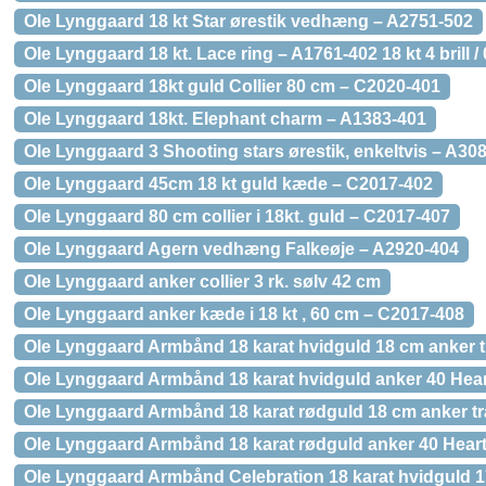
Ole Lynggaard 18 kt Star ørestik vedhæng – A2751-502
Ole Lynggaard 18 kt. Lace ring – A1761-402 18 kt 4 brill / 
Ole Lynggaard 18kt guld Collier 80 cm – C2020-401
Ole Lynggaard 18kt. Elephant charm – A1383-401
Ole Lynggaard 3 Shooting stars ørestik, enkeltvis – A3089-
Ole Lynggaard 45cm 18 kt guld kæde – C2017-402
Ole Lynggaard 80 cm collier i 18kt. guld – C2017-407
Ole Lynggaard Agern vedhæng Falkeøje – A2920-404
Ole Lynggaard anker collier 3 rk. sølv 42 cm
Ole Lynggaard anker kæde i 18 kt , 60 cm – C2017-408
Ole Lynggaard Armbånd 18 karat hvidguld 18 cm anker trå
Ole Lynggaard Armbånd 18 karat hvidguld anker 40 Heart 1
Ole Lynggaard Armbånd 18 karat rødguld 18 cm anker tråd
Ole Lynggaard Armbånd 18 karat rødguld anker 40 Heart lill
Ole Lynggaard Armbånd Celebration 18 karat hvidguld 1