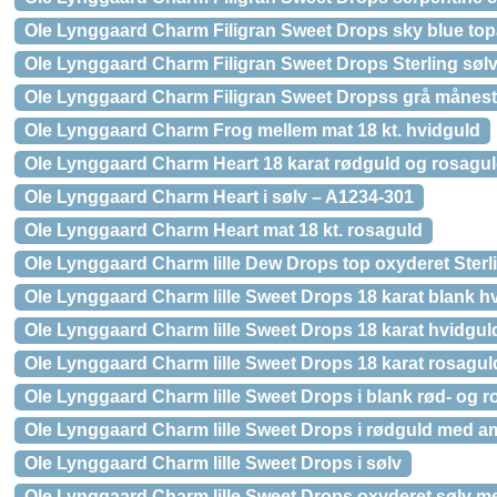
Ole Lynggaard Charm Filigran Sweet Drops sky blue top
Ole Lynggaard Charm Filigran Sweet Drops Sterling sølv
Ole Lynggaard Charm Filigran Sweet Dropss grå måneste
Ole Lynggaard Charm Frog mellem mat 18 kt. hvidguld
Ole Lynggaard Charm Heart 18 karat rødguld og rosaguld, 
Ole Lynggaard Charm Heart i sølv – A1234-301
Ole Lynggaard Charm Heart mat 18 kt. rosaguld
Ole Lynggaard Charm lille Dew Drops top oxyderet Sterl
Ole Lynggaard Charm lille Sweet Drops 18 karat blank h
Ole Lynggaard Charm lille Sweet Drops 18 karat hvidguld 
Ole Lynggaard Charm lille Sweet Drops 18 karat rosaguld 
Ole Lynggaard Charm lille Sweet Drops i blank rød- og 
Ole Lynggaard Charm lille Sweet Drops i rødguld med a
Ole Lynggaard Charm lille Sweet Drops i sølv
Ole Lynggaard Charm lille Sweet Drops oxyderet sølv 