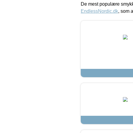
De mest populære smykk
EndlessNordic.dk
, som a