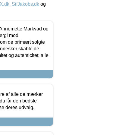
IX.dk
,
SifJakobs.dk
og
- Annemette Markvad og
ergi mod
som de primært solgte
mennesker skabte de
et og autenticitet; alle
.
re af alle de mærker
 du får den bedste
 se deres udvalg.