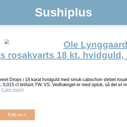
Sushiplus
Ole Lynggaar
 rosakvarts 18 kt. hvidguld, 1
et Drops i 18 karat hvidguld med smuk cabochon slebet rosakv
 0,015 ct brillant TW. VS. Vedhænget er med opluk, så det er mu
.
(Læs mere)
Køb nu »