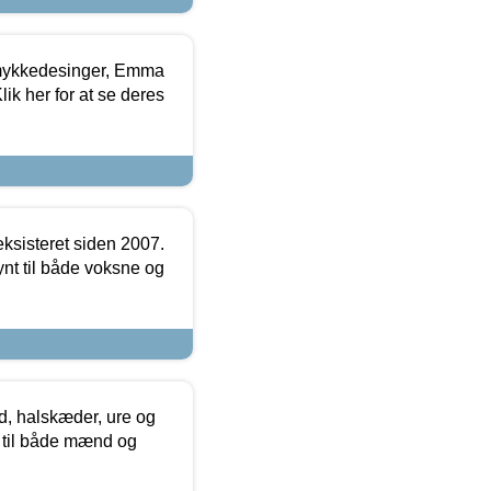
mykkedesinger, Emma
ik her for at se deres
ksisteret siden 2007.
nt til både voksne og
, halskæder, ure og
r til både mænd og