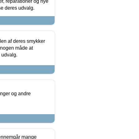
r, reparationer og nye
se deres udvalg.
len af deres smykker
å nogen måde at
s udvalg.
inger og andre
gennemgår mange