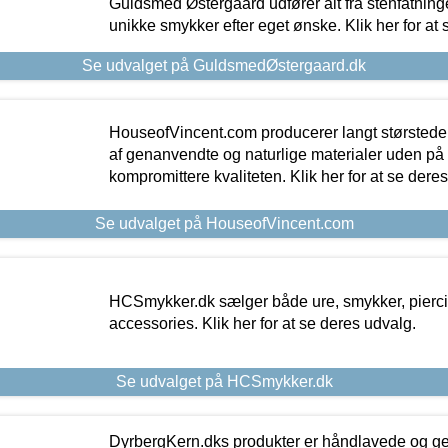
Guldsmed Østergaard udfører alt fra stenfatninge
unikke smykker efter eget ønske. Klik her for at 
Se udvalget på GuldsmedØstergaard.dk
HouseofVincent.com producerer langt størstede
af genanvendte og naturlige materialer uden p
kompromittere kvaliteten. Klik her for at se dere
Se udvalget på HouseofVincent.com
HCSmykker.dk sælger både ure, smykker, pierc
accessories. Klik her for at se deres udvalg.
Se udvalget på HCSmykker.dk
DyrbergKern.dks produkter er håndlavede og 