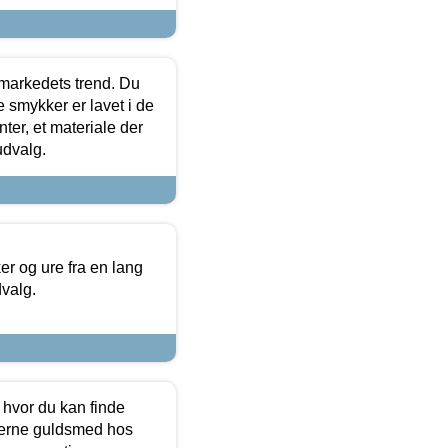
markedets trend. Du
e smykker er lavet i de
ter, et materiale der
udvalg.
 og ure fra en lang
dvalg.
 hvor du kan finde
terne guldsmed hos