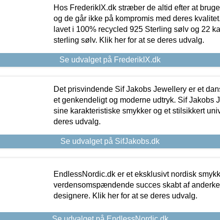
Hos FrederikIX.dk stræber de altid efter at bruge
og de går ikke på kompromis med deres kvalitet.
lavet i 100% recycled 925 Sterling sølv og 22 k
sterling sølv. Klik her for at se deres udvalg.
Se udvalget på FrederikIX.dk
Det prisvindende Sif Jakobs Jewellery er et 
et genkendeligt og moderne udtryk. Sif Jakobs J
sine karakteristiske smykker og et stilsikkert univ
deres udvalg.
Se udvalget på SifJakobs.dk
EndlessNordic.dk er et eksklusivt nordisk smy
verdensomspændende succes skabt af anderke
designere. Klik her for at se deres udvalg.
Se udvalget på EndlessNordic.dk