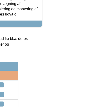
 belægning af
olering og montering af
res udvalg.
 fra bl.a. deres
mer og