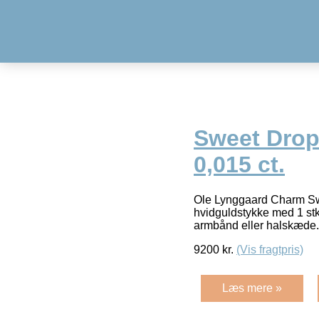
Sweet Drops
0,015 ct.
Ole Lynggaard Charm Swe
hvidguldstykke med 1 stk.
armbånd eller halskæde
9200
kr.
(Vis fragtpris)
Læs mere »