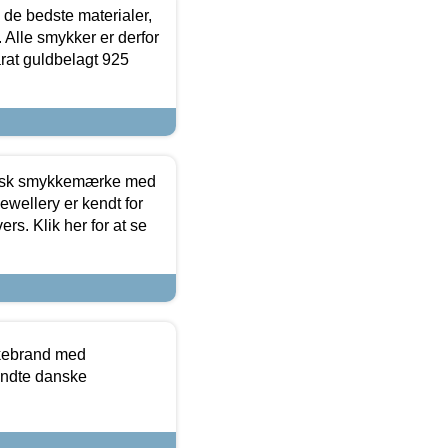
 de bedste materialer,
 Alle smykker er derfor
arat guldbelagt 925
dansk smykkemærke med
ewellery er kendt for
ers. Klik her for at se
kkebrand med
ndte danske