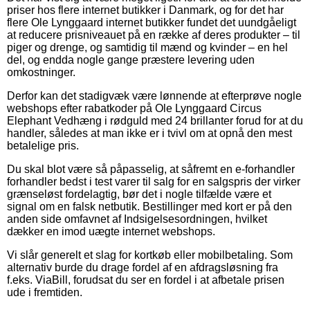
priser hos flere internet butikker i Danmark, og for det har
flere Ole Lynggaard internet butikker fundet det uundgåeligt
at reducere prisniveauet på en række af deres produkter – til
piger og drenge, og samtidig til mænd og kvinder – en hel
del, og endda nogle gange præstere levering uden
omkostninger.
Derfor kan det stadigvæk være lønnende at efterprøve nogle
webshops efter rabatkoder på Ole Lynggaard Circus
Elephant Vedhæng i rødguld med 24 brillanter forud for at du
handler, således at man ikke er i tvivl om at opnå den mest
betalelige pris.
Du skal blot være så påpasselig, at såfremt en e-forhandler
forhandler bedst i test varer til salg for en salgspris der virker
grænseløst fordelagtig, bør det i nogle tilfælde være et
signal om en falsk netbutik. Bestillinger med kort er på den
anden side omfavnet af Indsigelsesordningen, hvilket
dækker en imod uægte internet webshops.
Vi slår generelt et slag for kortkøb eller mobilbetaling. Som
alternativ burde du drage fordel af en afdragsløsning fra
f.eks. ViaBill, forudsat du ser en fordel i at afbetale prisen
ude i fremtiden.