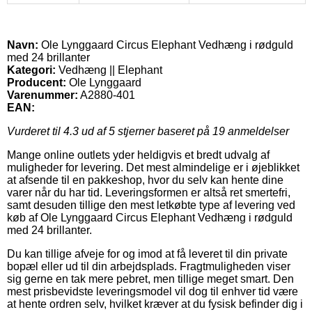
Navn:
Ole Lynggaard Circus Elephant Vedhæng i rødguld
med 24 brillanter
Kategori:
Vedhæng || Elephant
Producent:
Ole Lynggaard
Varenummer:
A2880-401
EAN:
Vurderet til
4.3
ud af 5 stjerner baseret på
19
anmeldelser
Mange online outlets yder heldigvis et bredt udvalg af
muligheder for levering. Det mest almindelige er i øjeblikket
at afsende til en pakkeshop, hvor du selv kan hente dine
varer når du har tid. Leveringsformen er altså ret smertefri,
samt desuden tillige den mest letkøbte type af levering ved
køb af Ole Lynggaard Circus Elephant Vedhæng i rødguld
med 24 brillanter.
Du kan tillige afveje for og imod at få leveret til din private
bopæl eller ud til din arbejdsplads. Fragtmuligheden viser
sig gerne en tak mere pebret, men tillige meget smart. Den
mest prisbevidste leveringsmodel vil dog til enhver tid være
at hente ordren selv, hvilket kræver at du fysisk befinder dig i