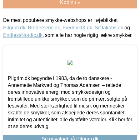
Køb nu »
De mest populære smykke-webshops er i øjeblikket
Pilgrim.dk
,
Brodersens.dk
,
FrederikIX.dk
,
SifJakobs.dk
og
EndlessNordic.dk
, som alle har nogle rigtig lækre smykker.
Pilgrim.dk begyndte i 1983, da de to danskere -
Annemette Markvad og Thomas Adamsen – rettede
deres innovative energi mod smykkedesign og
fremstillede unikke smykker, som de primært solgte på
festivaler. Med stor kærlighed til musik og mennesker
skabte de smykker, som afspejlede deres spontanitet,
intimitet og autenticitet; alle dybtfølte værdier. Klik her for
at se deres udvalg.
Se udvalget på Pilgrim.dk