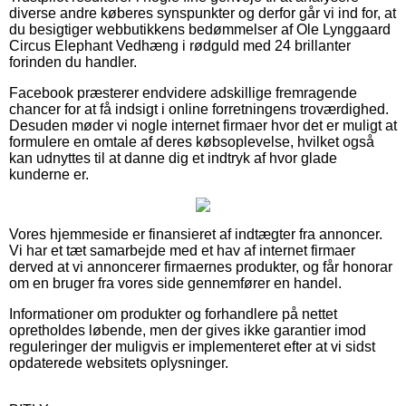
diverse andre køberes synspunkter og derfor går vi ind for, at
du besigtiger webbutikkens bedømmelser af Ole Lynggaard
Circus Elephant Vedhæng i rødguld med 24 brillanter
forinden du handler.
Facebook præsterer endvidere adskillige fremragende
chancer for at få indsigt i online forretningens troværdighed.
Desuden møder vi nogle internet firmaer hvor det er muligt at
formulere en omtale af deres købsoplevelse, hvilket også
kan udnyttes til at danne dig et indtryk af hvor glade
kunderne er.
Vores hjemmeside er finansieret af indtægter fra annoncer.
Vi har et tæt samarbejde med et hav af internet firmaer
derved at vi annoncerer firmaernes produkter, og får honorar
om en bruger fra vores side gennemfører en handel.
Informationer om produkter og forhandlere på nettet
opretholdes løbende, men der gives ikke garantier imod
reguleringer der muligvis er implementeret efter at vi sidst
opdaterede websitets oplysninger.