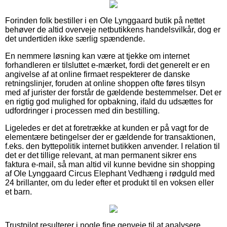
Forinden folk bestiller i en Ole Lynggaard butik på nettet
behøver de altid overveje netbutikkens handelsvilkår, dog er
det undertiden ikke særlig spændende.
En nemmere løsning kan være at tjekke om internet
forhandleren er tilsluttet e-mærket, fordi det generelt er en
angivelse af at online firmaet respekterer de danske
retningslinjer, foruden at online shoppen ofte føres tilsyn
med af jurister der forstår de gældende bestemmelser. Det er
en rigtig god mulighed for opbakning, ifald du udsættes for
udfordringer i processen med din bestilling.
Ligeledes er det at foretrække at kunden er på vagt for de
elementære betingelser der er gældende for transaktionen,
f.eks. den byttepolitik internet butikken anvender. I relation til
det er det tillige relevant, at man permanent sikrer ens
faktura e-mail, så man altid vil kunne bevidne sin shopping
af Ole Lynggaard Circus Elephant Vedhæng i rødguld med
24 brillanter, om du leder efter et produkt til en voksen eller
et barn.
Trustpilot resulterer i nogle fine genveje til at analysere