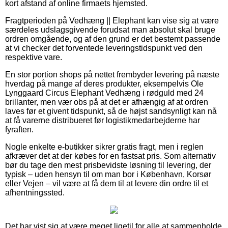
kort afstand af online firmaets hjemsted.
Fragtperioden på Vedhæng || Elephant kan vise sig at være
særdeles udslagsgivende forudsat man absolut skal bruge
ordren omgående, og af den grund er det bestemt passende
at vi checker det forventede leveringstidspunkt ved den
respektive vare.
En stor portion shops på nettet frembyder levering på næste
hverdag på mange af deres produkter, eksempelvis Ole
Lynggaard Circus Elephant Vedhæng i rødguld med 24
brillanter, men vær obs på at det er afhængig af at ordren
laves før et givent tidspunkt, så de højst sandsynligt kan nå
at få varerne distribueret før logistikmedarbejderne har
fyraften.
Nogle enkelte e-butikker sikrer gratis fragt, men i reglen
afkræver det at der købes for en fastsat pris. Som alternativ
bør du tage den mest prisbevidste løsning til levering, der
typisk – uden hensyn til om man bor i København, Korsør
eller Vejen – vil være at få dem til at levere din ordre til et
afhentningssted.
Det har vist sig at være meget ligetil for alle at sammenholde