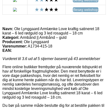
Besøg webshop
Navn:
Ole Lynggaard Armlænke Love kraftig satineret 18
karat – 6 led rødguld og 3 led rosaguld – 18 cm
Kategori:
Armbånd || Armbånd – guld
Producent:
Ole Lynggaard
Varenummer:
A1734-415-18
EAN:
Vurderet til
3.6
ud af 5 stjerner baseret på
43
anmeldelser
Flere online butikker frembyder på nuværende tidspunkt et
hav af forskellige fragtmuligheder. Den mest benyttede er i
vore dage pakkeshops, hvor det nemlig er ret fleksibelt for
dig at kunne hente pakken når du har tid. Leveringstypen er
nemlig særdeles hensigtsmæssig, og ofte derudover den
mindst kostelige leveringsmulighed ved køb af Ole
Lynggaard Armlænke Love kraftig satineret 18 karat – 6 led
rødguld og 3 led rosaguld – 18 cm.
Du bør på samme måde beslutte dig for at bestille pakken til