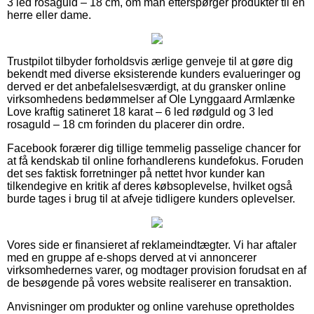
3 led rosaguld – 18 cm, om man efterspørger produkter til en
herre eller dame.
Trustpilot tilbyder forholdsvis ærlige genveje til at gøre dig
bekendt med diverse eksisterende kunders evalueringer og
derved er det anbefalelsesværdigt, at du gransker online
virksomhedens bedømmelser af Ole Lynggaard Armlænke
Love kraftig satineret 18 karat – 6 led rødguld og 3 led
rosaguld – 18 cm forinden du placerer din ordre.
Facebook forærer dig tillige temmelig passelige chancer for
at få kendskab til online forhandlerens kundefokus. Foruden
det ses faktisk forretninger på nettet hvor kunder kan
tilkendegive en kritik af deres købsoplevelse, hvilket også
burde tages i brug til at afveje tidligere kunders oplevelser.
Vores side er finansieret af reklameindtægter. Vi har aftaler
med en gruppe af e-shops derved at vi annoncerer
virksomhedernes varer, og modtager provision forudsat en af
de besøgende på vores website realiserer en transaktion.
Anvisninger om produkter og online varehuse opretholdes