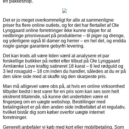
en pakkeshop.
Det er jo meget overkommeligt for alle at sammenligne
priser fra flere online outlets, og for det har flertallet af Ole
Lynggaard online forretninger ikke kunne slippe for at
nedbringe prisniveauet på produkterne – til piger og drenge,
og yderligere også til damer og herrer – en hel del, og endda
nogle gange garantere gebyrfri levering.
Det kan trods alt være tiden værd at analysere et par
forskellige butikker på nettet efter tilbud på Ole Lynggaard
Armlænke Love kraftig satineret 18 karat – 6 led rødguld og
3 led rosaguld – 18 cm inden du handler, således at du er på
den sikre side med at skaffe sig den skarpeste pris.
Man må alligevel være obs på, at hvis en online virksomhed
tilbyder bedst i test varer for en pris som kan ses som helt
ekstremt tiltalende, så kunne det undertiden være et
fingerpeg om en uægte webshop. Bestillinger med
betalingskort er på den anden side indbefattet af et regulativ,
hvilket bistår dig som køber overfor uægte internet
forretninger.
Generelt anbefaler vi køb med kort eller mobilbetaling. Som