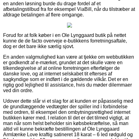
en anden løsning burde du drage fordel af et
afbetalingstilbud fra for eksempel ViaBill, når du tilstræber at
afdrage betalingen af flere omgange.
Forud for at folk køber i en Ole Lynggaard butik på nettet
kunne de de facto overveje e-butikkens forretningsaftale,
dog er det bare ikke særlig sjovt.
En anden valgmulighed kan være at tjekke om webbutikken
er godkendt af e-mærket, grundet at det skulle være en
tilkendegivelse af at online forretningen efterfølger de
danske love, og at internet selskabet tit efterses af
sagkyndige som er indført i de gældende vilkår. Det er en
rigtig god lejlighed til assistance, hvis du møder dilemmaer
ved din ordre.
Udover dette slår vi et slag for at kunden er påpasselig med
de grundlæggende vedtægter der spiller ind i forbindelse
med ordren, til eksempel den ombytningsrettighed internet
butikken kører med. I relation til det er det tilmed vigtigt, at
man når som helst beholder sin købsbekræftelse, så man
altid vil kunne bekræfte bestillingen af Ole Lynggaard
Armlænke Love kraftig satineret 18 karat – 6 led rødguld og