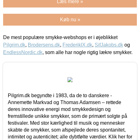
Læs mere »
Køb nu »
De mest populære smykke-webshops er i øjeblikket
Pilgrim.dk
,
Brodersens.dk
,
FrederikIX.dk
,
SifJakobs.dk
og
EndlessNordic.dk
, som alle har nogle rigtig lækre smykker.
Pilgrim.dk begyndte i 1983, da de to danskere -
Annemette Markvad og Thomas Adamsen – rettede
deres innovative energi mod smykkedesign og
fremstillede unikke smykker, som de primært solgte på
festivaler. Med stor kærlighed til musik og mennesker
skabte de smykker, som afspejlede deres spontanitet,
intimitet og autenticitet; alle dybtfølte værdier. Klik her for