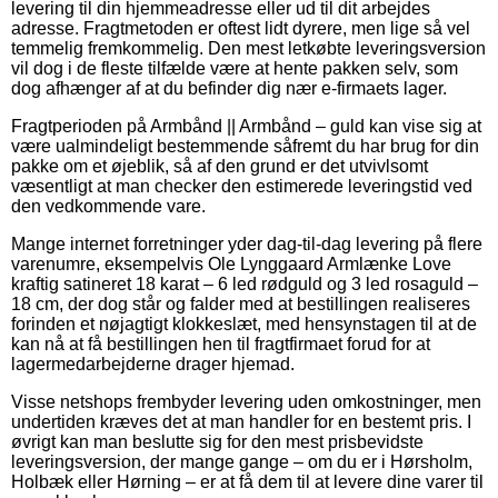
levering til din hjemmeadresse eller ud til dit arbejdes
adresse. Fragtmetoden er oftest lidt dyrere, men lige så vel
temmelig fremkommelig. Den mest letkøbte leveringsversion
vil dog i de fleste tilfælde være at hente pakken selv, som
dog afhænger af at du befinder dig nær e-firmaets lager.
Fragtperioden på Armbånd || Armbånd – guld kan vise sig at
være ualmindeligt bestemmende såfremt du har brug for din
pakke om et øjeblik, så af den grund er det utvivlsomt
væsentligt at man checker den estimerede leveringstid ved
den vedkommende vare.
Mange internet forretninger yder dag-til-dag levering på flere
varenumre, eksempelvis Ole Lynggaard Armlænke Love
kraftig satineret 18 karat – 6 led rødguld og 3 led rosaguld –
18 cm, der dog står og falder med at bestillingen realiseres
forinden et nøjagtigt klokkeslæt, med hensynstagen til at de
kan nå at få bestillingen hen til fragtfirmaet forud for at
lagermedarbejderne drager hjemad.
Visse netshops frembyder levering uden omkostninger, men
undertiden kræves det at man handler for en bestemt pris. I
øvrigt kan man beslutte sig for den mest prisbevidste
leveringsversion, der mange gange – om du er i Hørsholm,
Holbæk eller Hørning – er at få dem til at levere dine varer til