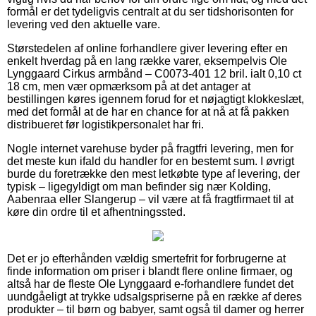
formål er det tydeligvis centralt at du ser tidshorisonten for
levering ved den aktuelle vare.
Størstedelen af online forhandlere giver levering efter en
enkelt hverdag på en lang række varer, eksempelvis Ole
Lynggaard Cirkus armbånd – C0073-401 12 bril. ialt 0,10 ct
18 cm, men vær opmærksom på at det antager at
bestillingen køres igennem forud for et nøjagtigt klokkeslæt,
med det formål at de har en chance for at nå at få pakken
distribueret før logistikpersonalet har fri.
Nogle internet varehuse byder på fragtfri levering, men for
det meste kun ifald du handler for en bestemt sum. I øvrigt
burde du foretrække den mest letkøbte type af levering, der
typisk – ligegyldigt om man befinder sig nær Kolding,
Aabenraa eller Slangerup – vil være at få fragtfirmaet til at
køre din ordre til et afhentningssted.
Det er jo efterhånden vældig smertefrit for forbrugerne at
finde information om priser i blandt flere online firmaer, og
altså har de fleste Ole Lynggaard e-forhandlere fundet det
uundgåeligt at trykke udsalgspriserne på en række af deres
produkter – til børn og babyer, samt også til damer og herrer