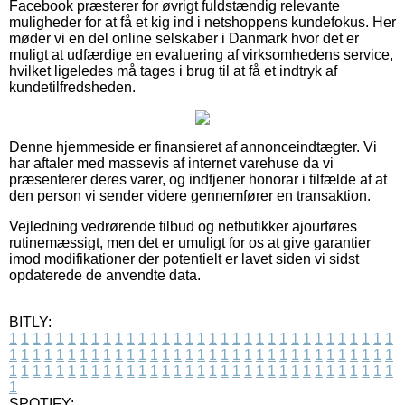
Facebook præsterer for øvrigt fuldstændig relevante
muligheder for at få et kig ind i netshoppens kundefokus. Her
møder vi en del online selskaber i Danmark hvor det er
muligt at udfærdige en evaluering af virksomhedens service,
hvilket ligeledes må tages i brug til at få et indtryk af
kundetilfredsheden.
Denne hjemmeside er finansieret af annonceindtægter. Vi
har aftaler med massevis af internet varehuse da vi
præsenterer deres varer, og indtjener honorar i tilfælde af at
den person vi sender videre gennemfører en transaktion.
Vejledning vedrørende tilbud og netbutikker ajourføres
rutinemæssigt, men det er umuligt for os at give garantier
imod modifikationer der potentielt er lavet siden vi sidst
opdaterede de anvendte data.
BITLY:
1
1
1
1
1
1
1
1
1
1
1
1
1
1
1
1
1
1
1
1
1
1
1
1
1
1
1
1
1
1
1
1
1
1
1
1
1
1
1
1
1
1
1
1
1
1
1
1
1
1
1
1
1
1
1
1
1
1
1
1
1
1
1
1
1
1
1
1
1
1
1
1
1
1
1
1
1
1
1
1
1
1
1
1
1
1
1
1
1
1
1
1
1
1
1
1
1
1
1
1
SPOTIFY: