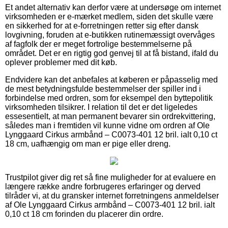
Et andet alternativ kan derfor være at undersøge om internet
virksomheden er e-mærket medlem, siden det skulle være
en sikkerhed for at e-forretningen retter sig efter dansk
lovgivning, foruden at e-butikken rutinemæssigt overvåges
af fagfolk der er meget fortrolige bestemmelserne på
området. Det er en rigtig god genvej til at få bistand, ifald du
oplever problemer med dit køb.
Endvidere kan det anbefales at køberen er påpasselig med
de mest betydningsfulde bestemmelser der spiller ind i
forbindelse med ordren, som for eksempel den byttepolitik
virksomheden tilsikrer. I relation til det er det ligeledes
essesentielt, at man permanent bevarer sin ordrekvittering,
således man i fremtiden vil kunne vidne om ordren af Ole
Lynggaard Cirkus armbånd – C0073-401 12 bril. ialt 0,10 ct
18 cm, uafhængig om man er pige eller dreng.
Trustpilot giver dig ret så fine muligheder for at evaluere en
længere række andre forbrugeres erfaringer og derved
tilråder vi, at du gransker internet forretningens anmeldelser
af Ole Lynggaard Cirkus armbånd – C0073-401 12 bril. ialt
0,10 ct 18 cm forinden du placerer din ordre.