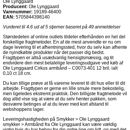
Ole Lynggaard
Producent:
Ole Lynggaard
Varenummer:
19189-46400
EAN:
5705844398140
Vurderet til
4.6
ud af 5 stjerner baseret på
49
anmeldelser
Størstedelen af online outlets tildeler efterhånden en hel del
forskellige fragtmetoder. En af de mest anvendte er nu om
dage levering til et afhentningssted, hvor du selv kan afhente
de nyindkøbte produkter når det passer dig bedst.
Fragttypen er altså usædvanlig hensigtsmæssig, og tit
endvidere den mest betalelige leveringsudgave ved køb af
Ole Lynggaard Cirkus armbånd – C0073-401 12 bril. ialt
0,10 ct 18 cm.
Du kan tillige prøve at få varerne leveret til dit hus eller til dit
arbejde. Fragttypen er gerne en lille smule mere bekostelig,
men ligeledes ekstremt praktisk. Den billigste fragtmetode vil
dog altid vise sig at være at du selv henter pakken, som
desværre betinges af at du lever med kort afstand til
webshoppens lager.
Leveringshastigheden på Smykker > Ole Lynggaard
smykker > Armbånd fra Ole Lynggaard kan være vældig
vigtig hvis du har behov for din ordre lige om lidt, og med det