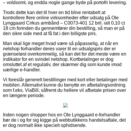
– voldsomt, og endda nogle gange byde på portofri levering.
Trods dette kan det til hver en tid blive rentabelt at
kontrollere flere online virksomheder efter udsalg på Ole
Lynggaard Cirkus armbånd – C0073-401 12 bril. ialt 0,10 ct
18 cm forinden du gennemfører din bestilling, så man er på
den sikre side med at få fat i den billigste pris.
Man skal lige meget hvad være så påpasselig, at når en
netshop forhandler deres varer til en udsalgspris der er
grænseløst overkommelig, så kan det for det meste være en
indikator for en svindel netshop. Kortbetalinger er dog
omsluttet af et regulativ, der skærmer dig som kunde imod
uærlige e-handler.
Vi foreslår generelt bestillinger med kort eller betalinger med
mobilen. Alternativt kunne du benytte en afbetalingsordning
som f.eks. ViaBill, såfremt du hellere vil afbetale prisen over
en længere periode.
Inden nogen shopper hos en Ole Lynggaard e-forhandler
bør de i og for sig kigge på webbutikkens handelsaftale, det
er dog normalt ikke specielt ophidsende.