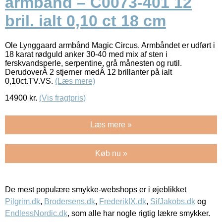
armbånd – C0073-401 12
bril. ialt 0,10 ct 18 cm
Ole Lynggaard armbånd Magic Circus. Armbåndet er udført i
18 karat rødguld anker 30-40 med mix af sten i
ferskvandsperle, serpentine, grå månesten og rutil.
DerudoverÂ 2 stjerner medÂ 12 brillanter på ialt
0,10ct.TV.VS.
(Læs mere)
14900
kr.
(Vis fragtpris)
Læs mere »
Køb nu »
De mest populære smykke-webshops er i øjeblikket
Pilgrim.dk
,
Brodersens.dk
,
FrederikIX.dk
,
SifJakobs.dk
og
EndlessNordic.dk
, som alle har nogle rigtig lækre smykker.