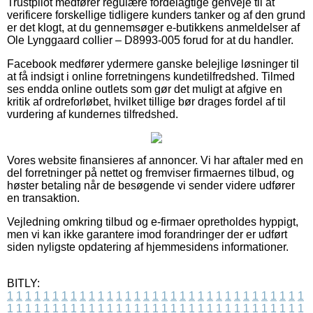
Trustpilot medfører regulære fordelagtige genveje til at
verificere forskellige tidligere kunders tanker og af den grund
er det klogt, at du gennemsøger e-butikkens anmeldelser af
Ole Lynggaard collier – D8993-005 forud for at du handler.
Facebook medfører ydermere ganske belejlige løsninger til
at få indsigt i online forretningens kundetilfredshed. Tilmed
ses endda online outlets som gør det muligt at afgive en
kritik af ordreforløbet, hvilket tillige bør drages fordel af til
vurdering af kundernes tilfredshed.
Vores website finansieres af annoncer. Vi har aftaler med en
del forretninger på nettet og fremviser firmaernes tilbud, og
høster betaling når de besøgende vi sender videre udfører
en transaktion.
Vejledning omkring tilbud og e-firmaer opretholdes hyppigt,
men vi kan ikke garantere imod forandringer der er udført
siden nyligste opdatering af hjemmesidens informationer.
BITLY:
1
1
1
1
1
1
1
1
1
1
1
1
1
1
1
1
1
1
1
1
1
1
1
1
1
1
1
1
1
1
1
1
1
1
1
1
1
1
1
1
1
1
1
1
1
1
1
1
1
1
1
1
1
1
1
1
1
1
1
1
1
1
1
1
1
1