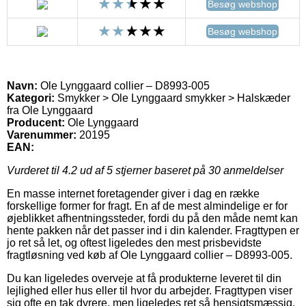
Besøg webshop
Besøg webshop
Navn:
Ole Lynggaard collier – D8993-005
Kategori:
Smykker > Ole Lynggaard smykker > Halskæder
fra Ole Lynggaard
Producent:
Ole Lynggaard
Varenummer:
20195
EAN:
Vurderet til
4.2
ud af 5 stjerner baseret på
30
anmeldelser
En masse internet foretagender giver i dag en række
forskellige former for fragt. En af de mest almindelige er for
øjeblikket afhentningssteder, fordi du på den måde nemt kan
hente pakken når det passer ind i din kalender. Fragttypen er
jo ret så let, og oftest ligeledes den mest prisbevidste
fragtløsning ved køb af Ole Lynggaard collier – D8993-005.
Du kan ligeledes overveje at få produkterne leveret til din
lejlighed eller hus eller til hvor du arbejder. Fragttypen viser
sig ofte en tak dyrere, men ligeledes ret så hensigtsmæssig.