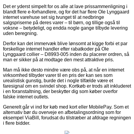
Det er yderst simpelt for os alle at lave prissammenligning i
blandt flere e-forhandlere, og for det har flere Ole Lynggaard
internet varehuse set sig tvunget til at nedbringe
salgspriserne på deres varer – til børn, og tillige også til
voksne – betydeligt, og endda nogle gange tilbyde levering
uden beregning.
Derfor kan det immervæk blive lønsomt at kigge forbi et par
forskellige internet handler efter rabatkoder på Ole
Lynggaard collier – D8993-005 inden du placerer ordren, så
man er sikker på at modtage den mest attraktive pris.
Man må ikke desto mindre være obs på, at når en internet
virksomhed tilbyder varer til en pris der kan ses som
urealistisk gunstig, burde det i nogle tilfælde være et
faresignal om en svindel shop. Kortkøb er trods alt inkluderet
i en foranstaltning, der beskytter dig som køber overfor
falske internet outlets.
Generelt går vi ind for køb med kort eller MobilePay. Som et
alternativ bør du overveje en afbetalingsordning som for
eksempel ViaBill, forudsat du tilstræber at afdrage regningen
i flere bidder.