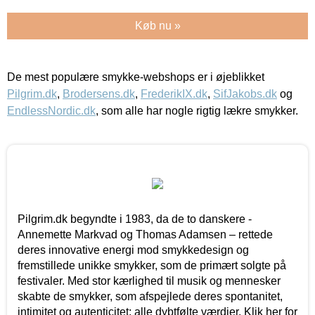
Køb nu »
De mest populære smykke-webshops er i øjeblikket
Pilgrim.dk
,
Brodersens.dk
,
FrederikIX.dk
,
SifJakobs.dk
og
EndlessNordic.dk
, som alle har nogle rigtig lækre smykker.
Pilgrim.dk begyndte i 1983, da de to danskere -
Annemette Markvad og Thomas Adamsen – rettede
deres innovative energi mod smykkedesign og
fremstillede unikke smykker, som de primært solgte på
festivaler. Med stor kærlighed til musik og mennesker
skabte de smykker, som afspejlede deres spontanitet,
intimitet og autenticitet; alle dybtfølte værdier. Klik her for