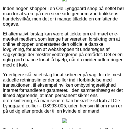
Inden nogen shopper i en Ole Lynggaard shop på nettet bør
man for at være på den sikre side gennemløbe butikkens
handelsvilkår, men det er i mange tilfælde en omfattende
opgave.
Et alternativt forslag kan være at tjekke om e-firmaet er e-
mærket medlem, som længe har været en forsikring om at
online shoppen understøtter den officielle danske
lovgivning, foruden at webshoppen tit undersøges af
sagkyndige der mestrer vedtægterne på området. Det er en
rigtig god chance for at få hjælp, når du møder udfordringer
med dit køb.
Yderligere slår vi et slag for at køber er på vagt for de mest
aktuelle retningslinjer der spiller ind i forbindelse med
transaktionen, til eksempel hvilken ombytningsrettighed
internet forhandleren garanterer. I den sammenhæng er det
tilmed afgørende, at man permanent sikrer ens
ordrekvittering, så man senere kan bekræfte sit køb af Ole
Lynggaard collier – D8993-005, uden hensyn til om man er
på udkig efter produkter til en kvinde eller mand.