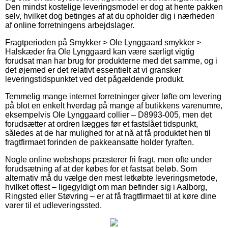
Den mindst kostelige leveringsmodel er dog at hente pakken
selv, hvilket dog betinges af at du opholder dig i nærheden
af online forretningens arbejdslager.
Fragtperioden på Smykker > Ole Lynggaard smykker >
Halskæder fra Ole Lynggaard kan være særligt vigtig
forudsat man har brug for produkterne med det samme, og i
det øjemed er det relativt essentielt at vi gransker
leveringstidspunktet ved det pågældende produkt.
Temmelig mange internet forretninger giver løfte om levering
på blot en enkelt hverdag på mange af butikkens varenumre,
eksempelvis Ole Lynggaard collier – D8993-005, men det
forudsætter at ordren lægges før et fastslået tidspunkt,
således at de har mulighed for at nå at få produktet hen til
fragtfirmaet forinden de pakkeansatte holder fyraften.
Nogle online webshops præsterer fri fragt, men ofte under
forudsætning af at der købes for et fastsat beløb. Som
alternativ må du vælge den mest letkøbte leveringsmetode,
hvilket oftest – ligegyldigt om man befinder sig i Aalborg,
Ringsted eller Støvring – er at få fragtfirmaet til at køre dine
varer til et udleveringssted.