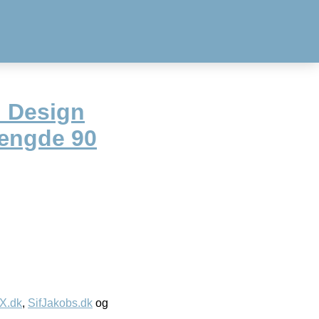
 Design
længde 90
IX.dk
,
SifJakobs.dk
og