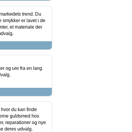
markedets trend. Du
e smykker er lavet i de
ter, et materiale der
udvalg.
 og ure fra en lang
dvalg.
 hvor du kan finde
terne guldsmed hos
r, reparationer og nye
se deres udvalg.