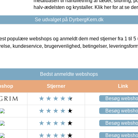
metalbasen til håndfletning af læder, slibning, p
halv-ædelsten og krystaller. Klik her for at se de
Se udvalget på DyrbergKern.dk
t populære webshops og anmeldt dem med stjerner fra 1 til 5 ud
rrelse, kundeservice, brugervenlighed, betingelser, leveringsfor
Bedst anmeldte webshops
bshop
Stjerner
Link
Besøg websh
Besøg websh
Besøg websh
Besøg websh