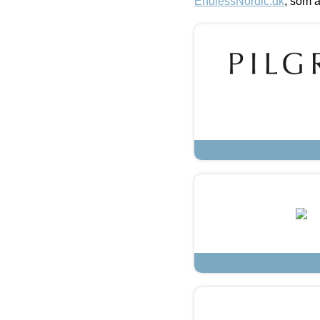
EndlessNordic.dk
, som a