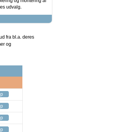
olering og montering af
res udvalg.
 fra bl.a. deres
mer og
op
op
op
op