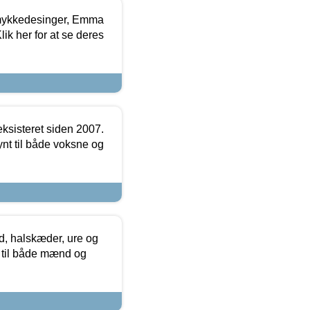
mykkedesinger, Emma
ik her for at se deres
ksisteret siden 2007.
nt til både voksne og
, halskæder, ure og
r til både mænd og