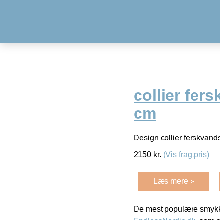
collier fer
cm
Design collier ferskvan
2150
kr.
(Vis fragtpris)
Læs mere »
De mest populære smykk