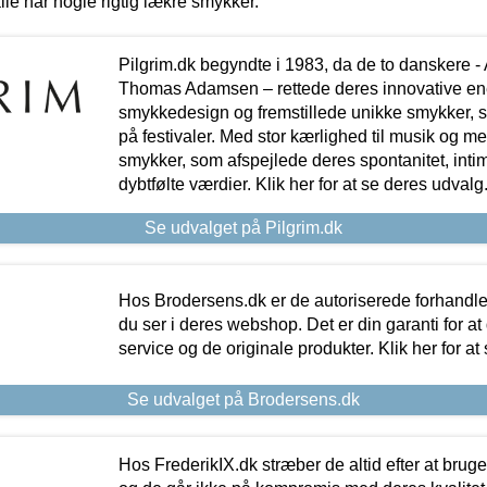
lle har nogle rigtig lækre smykker.
Pilgrim.dk begyndte i 1983, da de to danskere 
Thomas Adamsen – rettede deres innovative en
smykkedesign og fremstillede unikke smykker, 
på festivaler. Med stor kærlighed til musik og 
smykker, som afspejlede deres spontanitet, intimit
dybtfølte værdier. Klik her for at se deres udvalg
Se udvalget på Pilgrim.dk
Hos Brodersens.dk er de autoriserede forhandle
du ser i deres webshop. Det er din garanti for at
service og de originale produkter. Klik her for at
Se udvalget på Brodersens.dk
Hos FrederikIX.dk stræber de altid efter at bruge