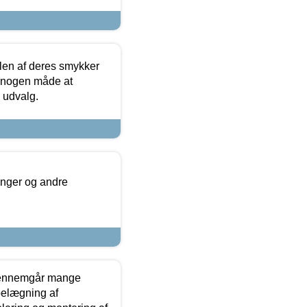
len af deres smykker
å nogen måde at
s udvalg.
inger og andre
gennemgår mange
 belægning af