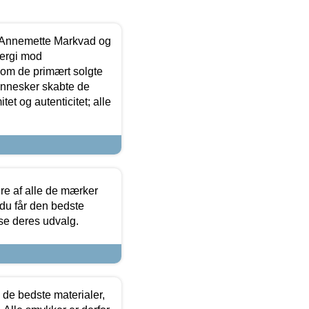
- Annemette Markvad og
ergi mod
som de primært solgte
mennesker skabte de
et og autenticitet; alle
.
re af alle de mærker
 du får den bedste
 se deres udvalg.
 de bedste materialer,