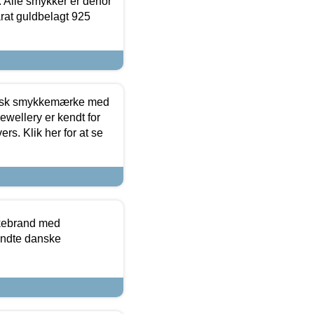
 Alle smykker er derfor
arat guldbelagt 925
dansk smykkemærke med
ewellery er kendt for
ers. Klik her for at se
kkebrand med
ndte danske