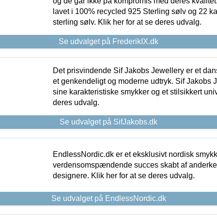
og de går ikke på kompromis med deres kvalitet.
lavet i 100% recycled 925 Sterling sølv og 22 k
sterling sølv. Klik her for at se deres udvalg.
Se udvalget på FrederikIX.dk
Det prisvindende Sif Jakobs Jewellery er et 
et genkendeligt og moderne udtryk. Sif Jakobs J
sine karakteristiske smykker og et stilsikkert univ
deres udvalg.
Se udvalget på SifJakobs.dk
EndlessNordic.dk er et eksklusivt nordisk smy
verdensomspændende succes skabt af anderke
designere. Klik her for at se deres udvalg.
Se udvalget på EndlessNordic.dk