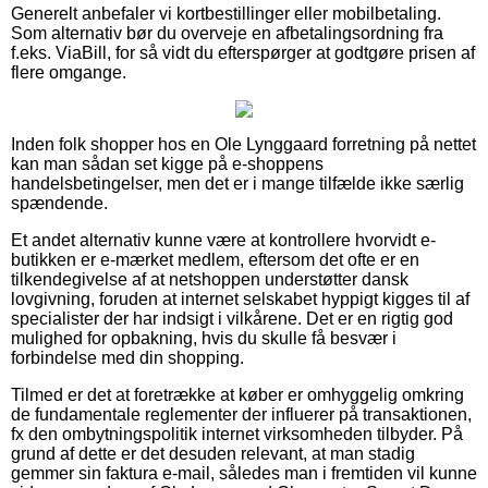
Generelt anbefaler vi kortbestillinger eller mobilbetaling.
Som alternativ bør du overveje en afbetalingsordning fra
f.eks. ViaBill, for så vidt du efterspørger at godtgøre prisen af
flere omgange.
Inden folk shopper hos en Ole Lynggaard forretning på nettet
kan man sådan set kigge på e-shoppens
handelsbetingelser, men det er i mange tilfælde ikke særlig
spændende.
Et andet alternativ kunne være at kontrollere hvorvidt e-
butikken er e-mærket medlem, eftersom det ofte er en
tilkendegivelse af at netshoppen understøtter dansk
lovgivning, foruden at internet selskabet hyppigt kigges til af
specialister der har indsigt i vilkårene. Det er en rigtig god
mulighed for opbakning, hvis du skulle få besvær i
forbindelse med din shopping.
Tilmed er det at foretrække at køber er omhyggelig omkring
de fundamentale reglementer der influerer på transaktionen,
fx den ombytningspolitik internet virksomheden tilbyder. På
grund af dette er det desuden relevant, at man stadig
gemmer sin faktura e-mail, således man i fremtiden vil kunne