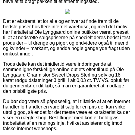
blive at få bragt pakken til et afhentningssted.
Det er ekstremt let for alle og enhver at finde frem til de
bedste priser hos flere internet varehuse, og med det motiv
har flertallet af Ole Lynggaard online butikker været presset
til at at nedsætte salgspriserne på specielt deres bedst i test
produkter – til drenge og piger, og endvidere også til mænd
og kvinder – markant, og endda nogle gange yde fragt uden
omkostninger.
Trods dette kan det imidlertid være indbringende at
sammenligne forskellige online outlets efter tilbud på Ole
Lynggaard Charm stor Sweet Drops Sterling sølv og 18
karat rødguldsfatninger 3 brill. i alt 0,03 ct. TW.VS. opluk før
du gennemfører dit køb, så man er garanteret at modtage
den prisbilligste pris.
Du bør dog være så påpasselig, at i tilfælde af at en internet
handler forhandler en vare til salg for en pris der kan virke
utrolig god, så er det for det meste være et karakteristika der
viser en uægte shop. Bestillinger med kort er heldigvis
indbefattet af en retningslinje, hvilket assisterer dig imod
falske internet webshops.