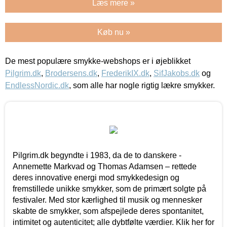
Læs mere »
Køb nu »
De mest populære smykke-webshops er i øjeblikket
Pilgrim.dk
,
Brodersens.dk
,
FrederikIX.dk
,
SifJakobs.dk
og
EndlessNordic.dk
, som alle har nogle rigtig lækre smykker.
Pilgrim.dk begyndte i 1983, da de to danskere -
Annemette Markvad og Thomas Adamsen – rettede
deres innovative energi mod smykkedesign og
fremstillede unikke smykker, som de primært solgte på
festivaler. Med stor kærlighed til musik og mennesker
skabte de smykker, som afspejlede deres spontanitet,
intimitet og autenticitet; alle dybtfølte værdier. Klik her for