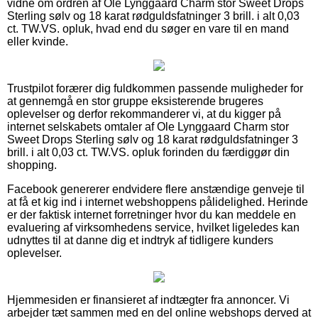
vidne om ordren af Ole Lynggaard Charm stor Sweet Drops
Sterling sølv og 18 karat rødguldsfatninger 3 brill. i alt 0,03
ct. TW.VS. opluk, hvad end du søger en vare til en mand
eller kvinde.
Trustpilot forærer dig fuldkommen passende muligheder for
at gennemgå en stor gruppe eksisterende brugeres
oplevelser og derfor rekommanderer vi, at du kigger på
internet selskabets omtaler af Ole Lynggaard Charm stor
Sweet Drops Sterling sølv og 18 karat rødguldsfatninger 3
brill. i alt 0,03 ct. TW.VS. opluk forinden du færdiggør din
shopping.
Facebook genererer endvidere flere anstændige genveje til
at få et kig ind i internet webshoppens pålidelighed. Herinde
er der faktisk internet forretninger hvor du kan meddele en
evaluering af virksomhedens service, hvilket ligeledes kan
udnyttes til at danne dig et indtryk af tidligere kunders
oplevelser.
Hjemmesiden er finansieret af indtægter fra annoncer. Vi
arbejder tæt sammen med en del online webshops derved at