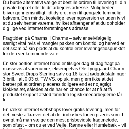
Du burde alternativt vælge at bestille ordren til levering til din
private bopæl eller til dit arbejdes adresse. Muligheden
bliver gennemsnitligt lidt dyrere, men til gengæld temmelig
bekvem. Den mindst kostelige leveringsversion er uden tvivl
at du selv henter varerne, hvilket afhænger af at du opholder
dig lige ved internet forretningens adresse.
Fragttiden på Charms || Charms – sølv er selvfølgelig
særligt vital hvis vi mangler pakken om kort tid, og herved er
det skam på sin plads at du kontrollerer leveringstidspunktet
for den vedkommende vare.
En stor portion internet handler tilsiger dag-til-dag fragt på
massevis af varenumre, eksempelvis Ole Lynggaard Charm
stor Sweet Drops Sterling sølv og 18 karat rødguldsfatninger
3 brill. i alt 0,03 ct. TW.VS. opluk, men glem ikke at det
beroer på at ordren placeres tidligere end et nøjagtigt
klokkeslæt, således at de har en chance for at nå at få
produktet skippet afsted forinden logistikmedarbejderne får
fri.
En række internet webshops lover gratis levering, men for
det meste afkræver det at der indkøbes for en præcis sum. I
øvrigt må man vælge den mest prisbevidste fragtmetode,
som oftest – om du er ved Vejle, Rønne eller Humlebæk – vil