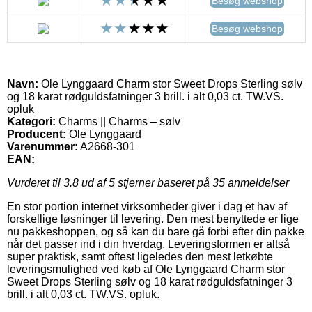
Besøg webshop
Besøg webshop
Navn:
Ole Lynggaard Charm stor Sweet Drops Sterling sølv
og 18 karat rødguldsfatninger 3 brill. i alt 0,03 ct. TW.VS.
opluk
Kategori:
Charms || Charms – sølv
Producent:
Ole Lynggaard
Varenummer:
A2668-301
EAN:
Vurderet til
3.8
ud af 5 stjerner baseret på
35
anmeldelser
En stor portion internet virksomheder giver i dag et hav af
forskellige løsninger til levering. Den mest benyttede er lige
nu pakkeshoppen, og så kan du bare gå forbi efter din pakke
når det passer ind i din hverdag. Leveringsformen er altså
super praktisk, samt oftest ligeledes den mest letkøbte
leveringsmulighed ved køb af Ole Lynggaard Charm stor
Sweet Drops Sterling sølv og 18 karat rødguldsfatninger 3
brill. i alt 0,03 ct. TW.VS. opluk.