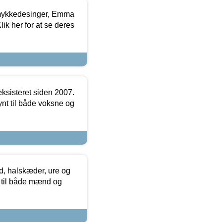
mykkedesinger, Emma
ik her for at se deres
ksisteret siden 2007.
nt til både voksne og
, halskæder, ure og
r til både mænd og