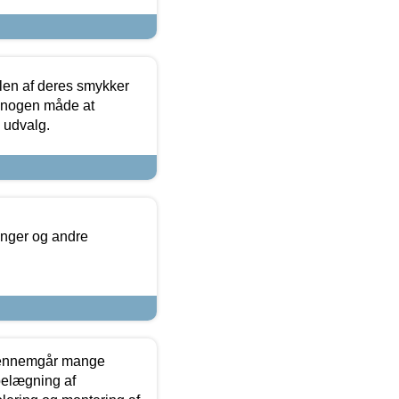
len af deres smykker
å nogen måde at
s udvalg.
inger og andre
gennemgår mange
 belægning af