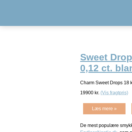
Sweet Drops
0,12 ct. bl
Charm Sweet Drops 18 kar
19900
kr.
(Vis fragtpris)
Læs mere »
De mest populære smykk