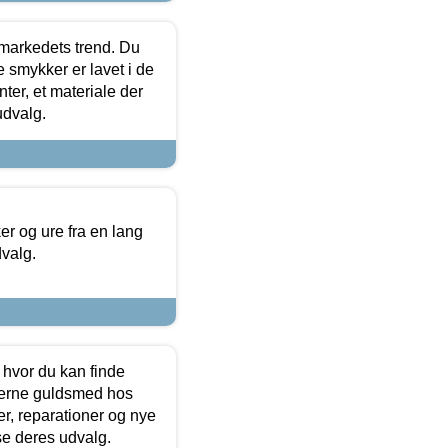
markedets trend. Du
e smykker er lavet i de
ter, et materiale der
udvalg.
 og ure fra en lang
dvalg.
 hvor du kan finde
terne guldsmed hos
r, reparationer og nye
se deres udvalg.