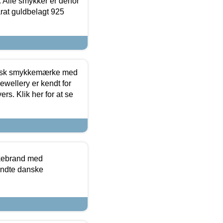
 Alle smykker er derfor
arat guldbelagt 925
dansk smykkemærke med
ewellery er kendt for
ers. Klik her for at se
kkebrand med
ndte danske