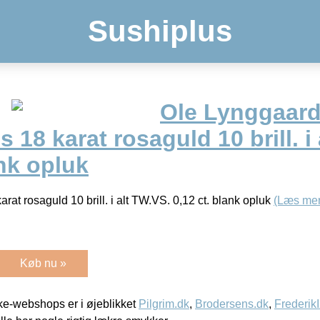
Sushiplus
Ole Lynggaar
 18 karat rosaguld 10 brill. i
ank opluk
at rosaguld 10 brill. i alt TW.VS. 0,12 ct. blank opluk
(Læs mer
Køb nu »
e-webshops er i øjeblikket
Pilgrim.dk
,
Brodersens.dk
,
Frederik