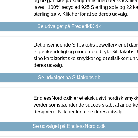
og de går ikke på kompromis med deres kvalitet.
lavet i 100% recycled 925 Sterling sølv og 22 k
sterling sølv. Klik her for at se deres udvalg.
Se udvalget på FrederikIX.dk
Det prisvindende Sif Jakobs Jewellery er et 
et genkendeligt og moderne udtryk. Sif Jakobs J
sine karakteristiske smykker og et stilsikkert univ
deres udvalg.
Se udvalget på SifJakobs.dk
EndlessNordic.dk er et eksklusivt nordisk smy
verdensomspændende succes skabt af anderke
designere. Klik her for at se deres udvalg.
Se udvalget på EndlessNordic.dk