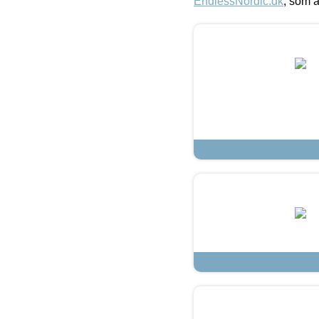
EndlessNordic.dk
, som a