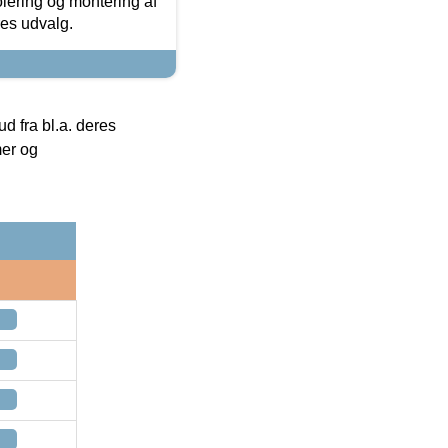
olering og montering af
res udvalg.
 fra bl.a. deres
mer og