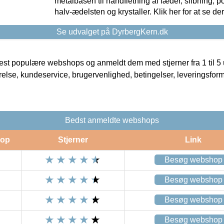
metalbasen til håndfletning af læder, slibning, p
halv-ædelsten og krystaller. Klik her for at se de
Se udvalget på DyrbergKern.dk
t populære webshops og anmeldt dem med stjerner fra 1 til 5 ud
rrelse, kundeservice, brugervenlighed, betingelser, leveringsfor
Bedst anmeldte webshops
op
Stjerner
Link
Besøg webshop
Besøg webshop
Besøg webshop
Besøg webshop