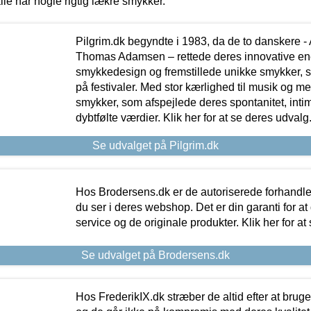
lle har nogle rigtig lækre smykker.
Pilgrim.dk begyndte i 1983, da de to danskere 
Thomas Adamsen – rettede deres innovative en
smykkedesign og fremstillede unikke smykker, 
på festivaler. Med stor kærlighed til musik og 
smykker, som afspejlede deres spontanitet, intimit
dybtfølte værdier. Klik her for at se deres udvalg
Se udvalget på Pilgrim.dk
Hos Brodersens.dk er de autoriserede forhandle
du ser i deres webshop. Det er din garanti for at
service og de originale produkter. Klik her for at
Se udvalget på Brodersens.dk
Hos FrederikIX.dk stræber de altid efter at bruge