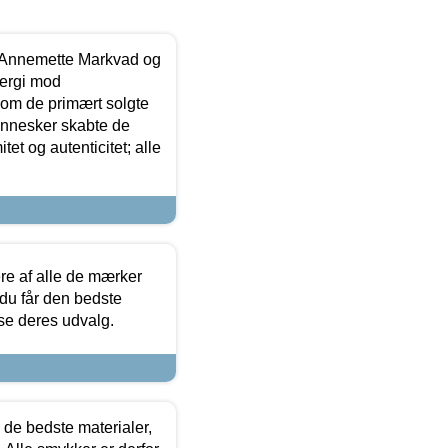
- Annemette Markvad og
ergi mod
som de primært solgte
mennesker skabte de
et og autenticitet; alle
.
re af alle de mærker
 du får den bedste
 se deres udvalg.
 de bedste materialer,