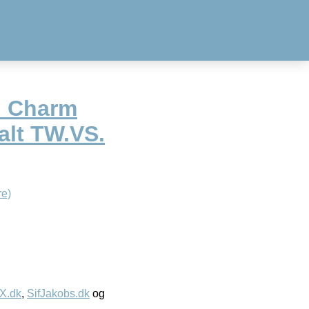
d Charm
 alt TW.VS.
e)
IX.dk
,
SifJakobs.dk
og