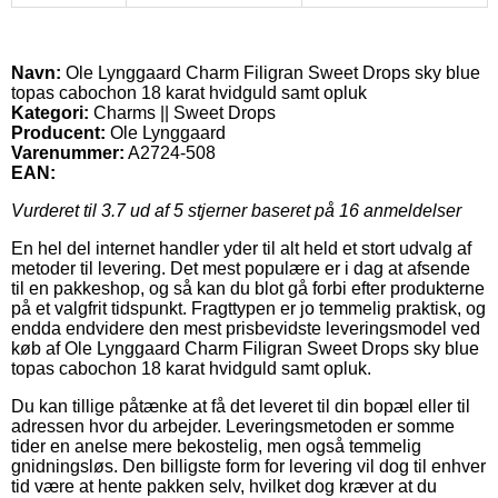
Navn:
Ole Lynggaard Charm Filigran Sweet Drops sky blue
topas cabochon 18 karat hvidguld samt opluk
Kategori:
Charms || Sweet Drops
Producent:
Ole Lynggaard
Varenummer:
A2724-508
EAN:
Vurderet til
3.7
ud af 5 stjerner baseret på
16
anmeldelser
En hel del internet handler yder til alt held et stort udvalg af
metoder til levering. Det mest populære er i dag at afsende
til en pakkeshop, og så kan du blot gå forbi efter produkterne
på et valgfrit tidspunkt. Fragttypen er jo temmelig praktisk, og
endda endvidere den mest prisbevidste leveringsmodel ved
køb af Ole Lynggaard Charm Filigran Sweet Drops sky blue
topas cabochon 18 karat hvidguld samt opluk.
Du kan tillige påtænke at få det leveret til din bopæl eller til
adressen hvor du arbejder. Leveringsmetoden er somme
tider en anelse mere bekostelig, men også temmelig
gnidningsløs. Den billigste form for levering vil dog til enhver
tid være at hente pakken selv, hvilket dog kræver at du