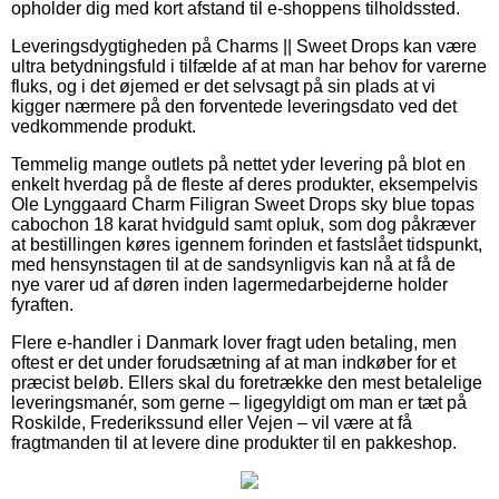
opholder dig med kort afstand til e-shoppens tilholdssted.
Leveringsdygtigheden på Charms || Sweet Drops kan være
ultra betydningsfuld i tilfælde af at man har behov for varerne
fluks, og i det øjemed er det selvsagt på sin plads at vi
kigger nærmere på den forventede leveringsdato ved det
vedkommende produkt.
Temmelig mange outlets på nettet yder levering på blot en
enkelt hverdag på de fleste af deres produkter, eksempelvis
Ole Lynggaard Charm Filigran Sweet Drops sky blue topas
cabochon 18 karat hvidguld samt opluk, som dog påkræver
at bestillingen køres igennem forinden et fastslået tidspunkt,
med hensynstagen til at de sandsynligvis kan nå at få de
nye varer ud af døren inden lagermedarbejderne holder
fyraften.
Flere e-handler i Danmark lover fragt uden betaling, men
oftest er det under forudsætning af at man indkøber for et
præcist beløb. Ellers skal du foretrække den mest betalelige
leveringsmanér, som gerne – ligegyldigt om man er tæt på
Roskilde, Frederikssund eller Vejen – vil være at få
fragtmanden til at levere dine produkter til en pakkeshop.