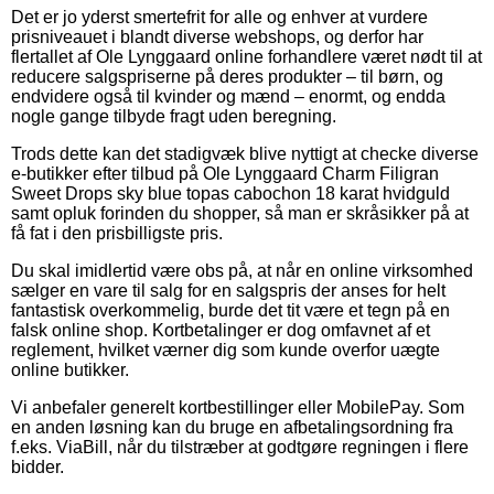
Det er jo yderst smertefrit for alle og enhver at vurdere
prisniveauet i blandt diverse webshops, og derfor har
flertallet af Ole Lynggaard online forhandlere været nødt til at
reducere salgspriserne på deres produkter – til børn, og
endvidere også til kvinder og mænd – enormt, og endda
nogle gange tilbyde fragt uden beregning.
Trods dette kan det stadigvæk blive nyttigt at checke diverse
e-butikker efter tilbud på Ole Lynggaard Charm Filigran
Sweet Drops sky blue topas cabochon 18 karat hvidguld
samt opluk forinden du shopper, så man er skråsikker på at
få fat i den prisbilligste pris.
Du skal imidlertid være obs på, at når en online virksomhed
sælger en vare til salg for en salgspris der anses for helt
fantastisk overkommelig, burde det tit være et tegn på en
falsk online shop. Kortbetalinger er dog omfavnet af et
reglement, hvilket værner dig som kunde overfor uægte
online butikker.
Vi anbefaler generelt kortbestillinger eller MobilePay. Som
en anden løsning kan du bruge en afbetalingsordning fra
f.eks. ViaBill, når du tilstræber at godtgøre regningen i flere
bidder.