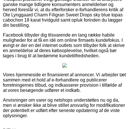
ganske mange tidligere konsumenters anmeldelser og
herved foreslår vi, at du efterforsker e-forhandlerens kritik af
Ole Lynggaard Charm Filigran Sweet Drops sky blue topas
cabochon 18 karat hvidguld samt opluk forinden du lægger
din bestilling.
Facebook tilbyder dig tilsvarende en lang række habile
muligheder for at få en idé om online firmaets kundefokus. I
øvrigt er der en del internet outlets som tilbyder folk at skrive
en anmeldelse af deres købsoplevelse, hvilket også bør
tages i brug til at bedømme kundetilfredsheden.
Vores hjemmeside er finansieret af annoncer. Vi arbejder tæt
sammen med et hold af e-forhandlere og publicerer
forretningernes tilbud, og indkasserer provision i tilfælde af
at vores besøgende udfører et indkøb.
Anvisninger om varer og netshops understøttes nu og da,
men vi ønsker ikke at blive stillet ansvarlig for modifikationer
der potentielt er udført efter seneste opdatering af de viste
oplysninger.