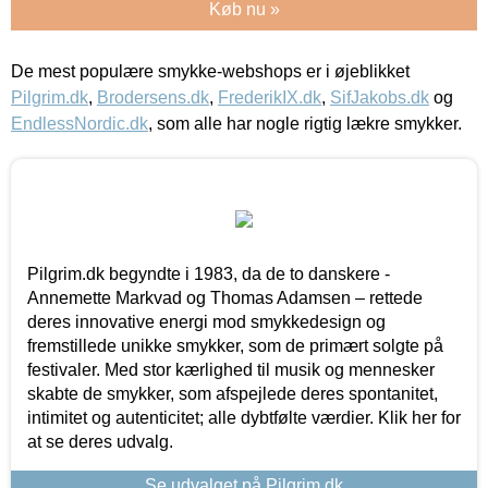
Køb nu »
De mest populære smykke-webshops er i øjeblikket
Pilgrim.dk
,
Brodersens.dk
,
FrederikIX.dk
,
SifJakobs.dk
og
EndlessNordic.dk
, som alle har nogle rigtig lækre smykker.
Pilgrim.dk begyndte i 1983, da de to danskere -
Annemette Markvad og Thomas Adamsen – rettede
deres innovative energi mod smykkedesign og
fremstillede unikke smykker, som de primært solgte på
festivaler. Med stor kærlighed til musik og mennesker
skabte de smykker, som afspejlede deres spontanitet,
intimitet og autenticitet; alle dybtfølte værdier. Klik her for
at se deres udvalg.
Se udvalget på Pilgrim.dk