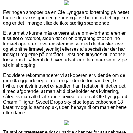
Før nogen shopper på en Ole Lynggaard forretning på nettet
burde de i virkeligheden gennemgå e-shoppens betingelser,
dog er det i mange tilfælde ikke særlig spændende.
Et alternativ kunne måske være at se om e-forhandleren er
tilsluttet e-mærket, siden det er en antydning af at online
firmaet opererer i overensstemmelse med de danske love,
og at online firmaet jævnligt efterses af specialister der har
indsigt i reglerne på området. Desuden tilbydes du chance
for support, såfremt du bliver udsat for dilemmaer som følge
af din shopping.
Endvidere rekommanderer vi at køberen er vidende om de
grundlæggende regler der er gældende for handlen, fx
hvilken ombytningsret e-handlen har. I relation til det er det
tilmed afgørende, at man altid bibeholder ens kvittering,
således man altid vil kunne bevise ordren af Ole Lynggaard
Charm Filigran Sweet Drops sky blue topas cabochon 18
karat hvidguld samt opluk, uden hensyn til om man er herre
eller dame.
Trustpilot præsterer evigt gunstige chancer for at analysere