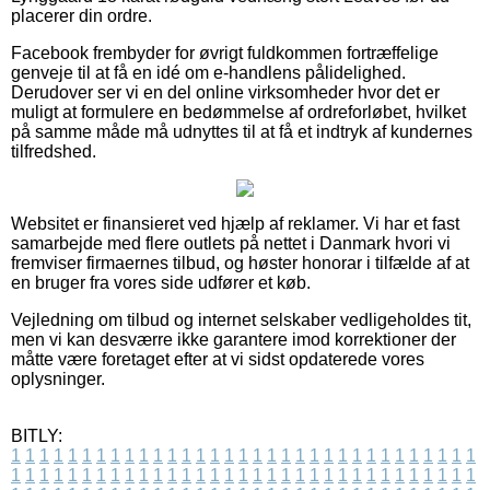
placerer din ordre.
Facebook frembyder for øvrigt fuldkommen fortræffelige
genveje til at få en idé om e-handlens pålidelighed.
Derudover ser vi en del online virksomheder hvor det er
muligt at formulere en bedømmelse af ordreforløbet, hvilket
på samme måde må udnyttes til at få et indtryk af kundernes
tilfredshed.
Websitet er finansieret ved hjælp af reklamer. Vi har et fast
samarbejde med flere outlets på nettet i Danmark hvori vi
fremviser firmaernes tilbud, og høster honorar i tilfælde af at
en bruger fra vores side udfører et køb.
Vejledning om tilbud og internet selskaber vedligeholdes tit,
men vi kan desværre ikke garantere imod korrektioner der
måtte være foretaget efter at vi sidst opdaterede vores
oplysninger.
BITLY:
1
1
1
1
1
1
1
1
1
1
1
1
1
1
1
1
1
1
1
1
1
1
1
1
1
1
1
1
1
1
1
1
1
1
1
1
1
1
1
1
1
1
1
1
1
1
1
1
1
1
1
1
1
1
1
1
1
1
1
1
1
1
1
1
1
1