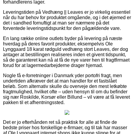
forhandlerens lager.
Leveringstiden på Vedhæng || Leaves er jo virkelig essentiel
når du har behov for produktet omgående, og i det øjemed er
det i sandhed fornuftigt at man ser nærmere på det
forventede leveringstidspunkt for den pågældende vare.
En lang række online outlets byder på levering på næste
hverdag på deres favorit produkter, eksempelvis Ole
Lynggaard 18 karat rødguld vedhæng stort Leaves, der dog
antager at bestillingen realiseres inden et givent tidspunkt,
så de garanteret kan nå at få de nye varer hen til fragtfirmaet
forud for at lagermedarbejderne drager hjemad.
Nogle få e-forretninger i Danmark yder portofri fragt, men
undertiden afkræver det at man handler for et fastslået
beløb. Som alternativ skulle du overveje den mest letkøbte
fragtmulighed, hvilket ofte – uden hensyn til om du befinder
sig nær Roskilde, Korsør eller Billund – vil være at få leveret
pakken til et afhentningssted.
Det er jo efterhånden ret så praktisk for alle at finde de
bedste priser hos forskellige e-firmaer, og til tak har masser
af Ole Lynggaard internet shops ikke kunne slippe for at