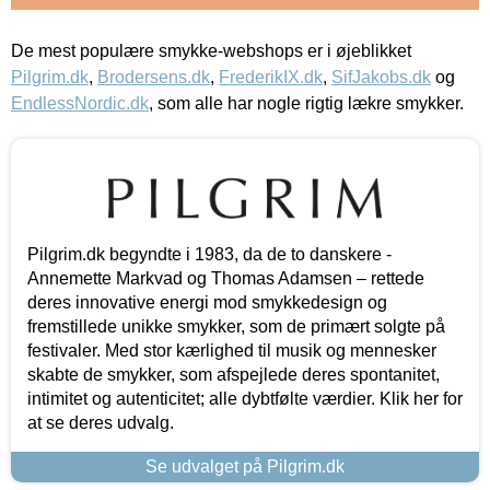
De mest populære smykke-webshops er i øjeblikket
Pilgrim.dk
,
Brodersens.dk
,
FrederikIX.dk
,
SifJakobs.dk
og
EndlessNordic.dk
, som alle har nogle rigtig lækre smykker.
Pilgrim.dk begyndte i 1983, da de to danskere -
Annemette Markvad og Thomas Adamsen – rettede
deres innovative energi mod smykkedesign og
fremstillede unikke smykker, som de primært solgte på
festivaler. Med stor kærlighed til musik og mennesker
skabte de smykker, som afspejlede deres spontanitet,
intimitet og autenticitet; alle dybtfølte værdier. Klik her for
at se deres udvalg.
Se udvalget på Pilgrim.dk