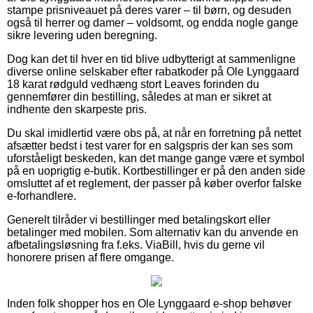
stampe prisniveauet på deres varer – til børn, og desuden
også til herrer og damer – voldsomt, og endda nogle gange
sikre levering uden beregning.
Dog kan det til hver en tid blive udbytterigt at sammenligne
diverse online selskaber efter rabatkoder på Ole Lynggaard
18 karat rødguld vedhæng stort Leaves forinden du
gennemfører din bestilling, således at man er sikret at
indhente den skarpeste pris.
Du skal imidlertid være obs på, at når en forretning på nettet
afsætter bedst i test varer for en salgspris der kan ses som
uforståeligt beskeden, kan det mange gange være et symbol
på en uoprigtig e-butik. Kortbestillinger er på den anden side
omsluttet af et reglement, der passer på køber overfor falske
e-forhandlere.
Generelt tilråder vi bestillinger med betalingskort eller
betalinger med mobilen. Som alternativ kan du anvende en
afbetalingsløsning fra f.eks. ViaBill, hvis du gerne vil
honorere prisen af flere omgange.
Inden folk shopper hos en Ole Lynggaard e-shop behøver