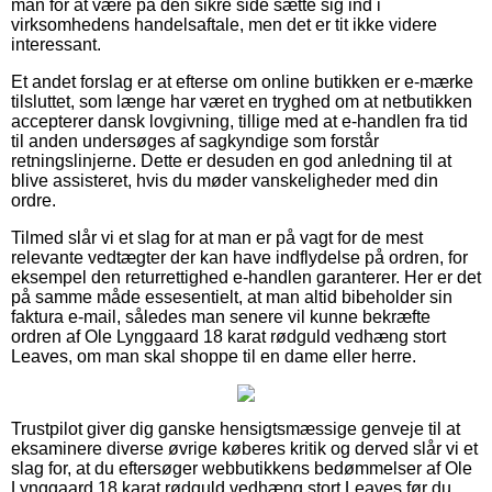
man for at være på den sikre side sætte sig ind i
virksomhedens handelsaftale, men det er tit ikke videre
interessant.
Et andet forslag er at efterse om online butikken er e-mærke
tilsluttet, som længe har været en tryghed om at netbutikken
accepterer dansk lovgivning, tillige med at e-handlen fra tid
til anden undersøges af sagkyndige som forstår
retningslinjerne. Dette er desuden en god anledning til at
blive assisteret, hvis du møder vanskeligheder med din
ordre.
Tilmed slår vi et slag for at man er på vagt for de mest
relevante vedtægter der kan have indflydelse på ordren, for
eksempel den returrettighed e-handlen garanterer. Her er det
på samme måde essesentielt, at man altid bibeholder sin
faktura e-mail, således man senere vil kunne bekræfte
ordren af Ole Lynggaard 18 karat rødguld vedhæng stort
Leaves, om man skal shoppe til en dame eller herre.
Trustpilot giver dig ganske hensigtsmæssige genveje til at
eksaminere diverse øvrige køberes kritik og derved slår vi et
slag for, at du eftersøger webbutikkens bedømmelser af Ole
Lynggaard 18 karat rødguld vedhæng stort Leaves før du