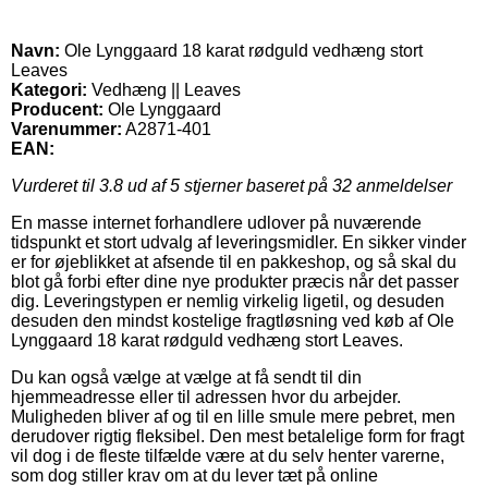
Navn:
Ole Lynggaard 18 karat rødguld vedhæng stort
Leaves
Kategori:
Vedhæng || Leaves
Producent:
Ole Lynggaard
Varenummer:
A2871-401
EAN:
Vurderet til
3.8
ud af 5 stjerner baseret på
32
anmeldelser
En masse internet forhandlere udlover på nuværende
tidspunkt et stort udvalg af leveringsmidler. En sikker vinder
er for øjeblikket at afsende til en pakkeshop, og så skal du
blot gå forbi efter dine nye produkter præcis når det passer
dig. Leveringstypen er nemlig virkelig ligetil, og desuden
desuden den mindst kostelige fragtløsning ved køb af Ole
Lynggaard 18 karat rødguld vedhæng stort Leaves.
Du kan også vælge at vælge at få sendt til din
hjemmeadresse eller til adressen hvor du arbejder.
Muligheden bliver af og til en lille smule mere pebret, men
derudover rigtig fleksibel. Den mest betalelige form for fragt
vil dog i de fleste tilfælde være at du selv henter varerne,
som dog stiller krav om at du lever tæt på online