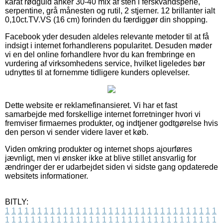
karat rødguld anker 30-40 mix af sten i ferskvandsperle,
serpentine, grå månesten og rutil, 2 stjerner. 12 brillanter ialt
0,10ct.TV.VS (16 cm) forinden du færdiggør din shopping.
Facebook yder desuden aldeles relevante metoder til at få
indsigt i internet forhandlerens popularitet. Desuden møder
vi en del online forhandlere hvor du kan frembringe en
vurdering af virksomhedens service, hvilket ligeledes bør
udnyttes til at fornemme tidligere kunders oplevelser.
Dette website er reklamefinansieret. Vi har et fast
samarbejde med forskellige internet forretninger hvori vi
fremviser firmaernes produkter, og indtjener godtgørelse hvis
den person vi sender videre laver et køb.
Viden omkring produkter og internet shops ajourføres
jævnligt, men vi ønsker ikke at blive stillet ansvarlig for
ændringer der er udarbejdet siden vi sidste gang opdaterede
websitets informationer.
BITLY:
1
1
1
1
1
1
1
1
1
1
1
1
1
1
1
1
1
1
1
1
1
1
1
1
1
1
1
1
1
1
1
1
1
1
1
1
1
1
1
1
1
1
1
1
1
1
1
1
1
1
1
1
1
1
1
1
1
1
1
1
1
1
1
1
1
1