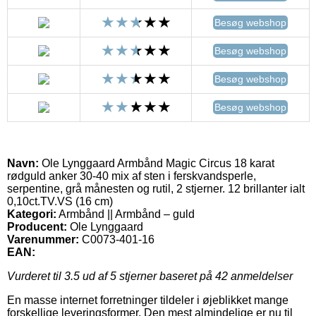
Besøg webshop
Besøg webshop
Besøg webshop
Besøg webshop
Navn:
Ole Lynggaard Armbånd Magic Circus 18 karat
rødguld anker 30-40 mix af sten i ferskvandsperle,
serpentine, grå månesten og rutil, 2 stjerner. 12 brillanter ialt
0,10ct.TV.VS (16 cm)
Kategori:
Armbånd || Armbånd – guld
Producent:
Ole Lynggaard
Varenummer:
C0073-401-16
EAN:
Vurderet til
3.5
ud af 5 stjerner baseret på
42
anmeldelser
En masse internet forretninger tildeler i øjeblikket mange
forskellige leveringsformer. Den mest almindelige er nu til