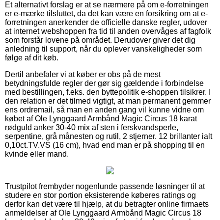
Et alternativt forslag er at se nærmere på om e-forretningen
er e-mærke tilsluttet, da det kan være en forsikring om at e-
forretningen anerkender de officielle danske regler, udover
at internet webshoppen fra tid til anden overvåges af fagfolk
som forstår lovene på området. Derudover giver det dig
anledning til support, når du oplever vanskeligheder som
følge af dit køb.
Dertil anbefaler vi at køber er obs på de mest
betydningsfulde regler der gør sig gældende i forbindelse
med bestillingen, f.eks. den byttepolitik e-shoppen tilsikrer. I
den relation er det tilmed vigtigt, at man permanent gemmer
ens ordremail, så man en anden gang vil kunne vidne om
købet af Ole Lynggaard Armbånd Magic Circus 18 karat
rødguld anker 30-40 mix af sten i ferskvandsperle,
serpentine, grå månesten og rutil, 2 stjerner. 12 brillanter ialt
0,10ct.TV.VS (16 cm), hvad end man er på shopping til en
kvinde eller mand.
Trustpilot frembyder nogenlunde passende løsninger til at
studere en stor portion eksisterende køberes ratings og
derfor kan det være til hjælp, at du betragter online firmaets
anmeldelser af Ole Lynggaard Armbånd Magic Circus 18