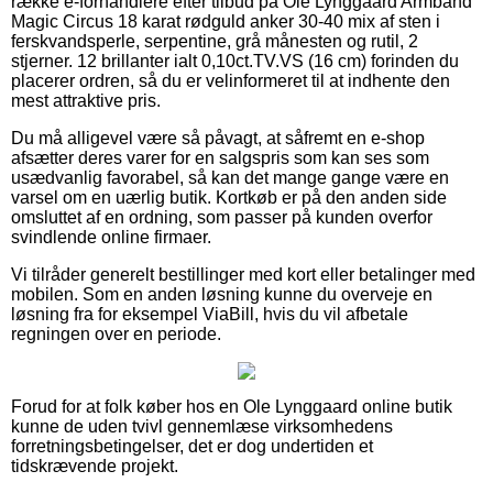
række e-forhandlere efter tilbud på Ole Lynggaard Armbånd
Magic Circus 18 karat rødguld anker 30-40 mix af sten i
ferskvandsperle, serpentine, grå månesten og rutil, 2
stjerner. 12 brillanter ialt 0,10ct.TV.VS (16 cm) forinden du
placerer ordren, så du er velinformeret til at indhente den
mest attraktive pris.
Du må alligevel være så påvagt, at såfremt en e-shop
afsætter deres varer for en salgspris som kan ses som
usædvanlig favorabel, så kan det mange gange være en
varsel om en uærlig butik. Kortkøb er på den anden side
omsluttet af en ordning, som passer på kunden overfor
svindlende online firmaer.
Vi tilråder generelt bestillinger med kort eller betalinger med
mobilen. Som en anden løsning kunne du overveje en
løsning fra for eksempel ViaBill, hvis du vil afbetale
regningen over en periode.
Forud for at folk køber hos en Ole Lynggaard online butik
kunne de uden tvivl gennemlæse virksomhedens
forretningsbetingelser, det er dog undertiden et
tidskrævende projekt.