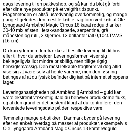
dags levering til en pakkeshop, og så kan du blot gå forbi
efter dine nye produkter på et valgfrit tidspunkt.
Fragtmetoden er altså usædvanlig overkommelig, og mange
gange ligeledes den mest letkøbte fragtform ved køb af Ole
Lynggaard Armbånd Magic Circus 18 karat rødguld anker
30-40 mix af sten i ferskvandsperle, serpentine, grå
månesten og rutil, 2 stjerner. 12 brillanter ialt 0,10ct.TV.VS
(16 cm).
Du kan ydermere foretrække at bestille levering til dit hus
eller til hvor du arbejder. Leveringsformen viser sig
beklageligvis lidt mindre prisbillig, men tillige rigtig
hensigtsmæssig. Den mest letkøbte fragtform vil dog altid
vise sig at være selv at hente varerne, men den løsning
betinges af at du fysisk befinder dig tæt på internet shoppens
lager.
Leveringshastigheden på Armbånd || Armbånd – guld kan
være ekstremt væsentlig ifald du behøver produkterne fluks,
og af den grund er det bestemt klogt at du kontrollerer den
forventede leveringsdato på den respektive vare.
Temmelig mange e-butikker i Danmark byder på levering
efter en enkelt hverdag på masser af produkter, eksempelvis
Ole Lynggaard Armbånd Magic Circus 18 karat rødguld