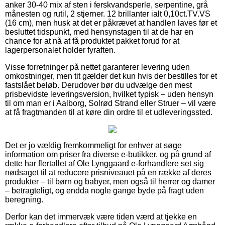
anker 30-40 mix af sten i ferskvandsperle, serpentine, grå
månesten og rutil, 2 stjerner. 12 brillanter ialt 0,10ct.TV.VS
(16 cm), men husk at det er påkrævet at handlen laves før et
besluttet tidspunkt, med hensynstagen til at de har en
chance for at nå at få produktet pakket forud for at
lagerpersonalet holder fyraften.
Visse forretninger på nettet garanterer levering uden
omkostninger, men tit gælder det kun hvis der bestilles for et
fastslået beløb. Derudover bør du udvælge den mest
prisbevidste leveringsversion, hvilket typisk – uden hensyn
til om man er i Aalborg, Solrød Strand eller Struer – vil være
at få fragtmanden til at køre din ordre til et udleveringssted.
Det er jo vældig fremkommeligt for enhver at søge
information om priser fra diverse e-butikker, og på grund af
dette har flertallet af Ole Lynggaard e-forhandlere set sig
nødsaget til at reducere prisniveauet på en række af deres
produkter – til børn og babyer, men også til herrer og damer
– betragteligt, og endda nogle gange byde på fragt uden
beregning.
Derfor kan det immervæk være tiden værd at tjekke en