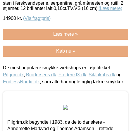
sten i ferskvandsperle, serpentine, grå månesten og rutil, 2
stjerner. 12 brillanter ialt 0,10ct.TV.VS (16 cm)
(Læs mere)
14900
kr.
(Vis fragtpris)
Læs mere »
Køb nu »
De mest populære smykke-webshops er i øjeblikket
Pilgrim.dk
,
Brodersens.dk
,
FrederikIX.dk
,
SifJakobs.dk
og
EndlessNordic.dk
, som alle har nogle rigtig lækre smykker.
Pilgrim.dk begyndte i 1983, da de to danskere -
Annemette Markvad og Thomas Adamsen – rettede