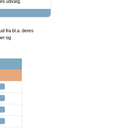
res udvalg.
 fra bl.a. deres
mer og