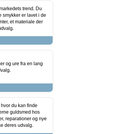
markedets trend. Du
e smykker er lavet i de
ter, et materiale der
udvalg.
 og ure fra en lang
dvalg.
 hvor du kan finde
terne guldsmed hos
r, reparationer og nye
se deres udvalg.