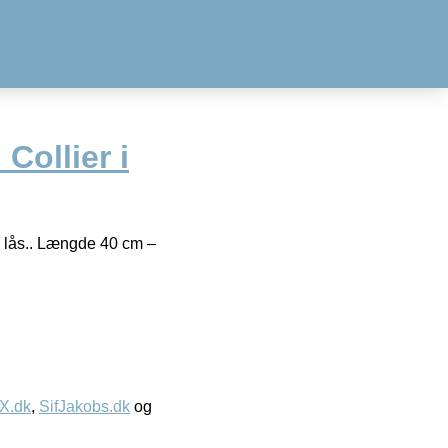
Collier i
 lås.. Længde 40 cm –
IX.dk
,
SifJakobs.dk
og