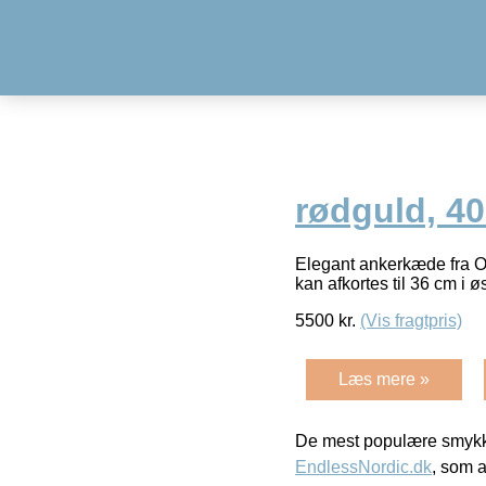
rødguld, 4
Elegant ankerkæde fra O
kan afkortes til 36 cm i 
5500
kr.
(Vis fragtpris)
Læs mere »
De mest populære smykk
EndlessNordic.dk
, som a