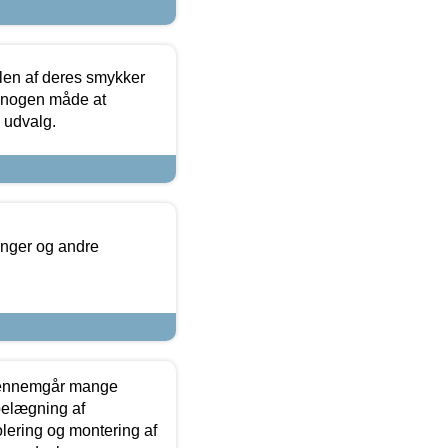
len af deres smykker
å nogen måde at
s udvalg.
inger og andre
gennemgår mange
 belægning af
olering og montering af