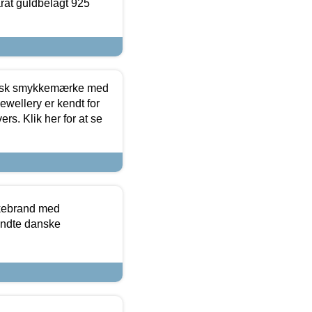
arat guldbelagt 925
dansk smykkemærke med
ewellery er kendt for
ers. Klik her for at se
kkebrand med
ndte danske