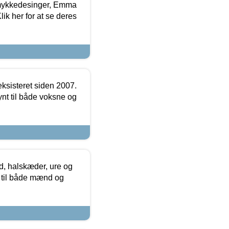
mykkedesinger, Emma
ik her for at se deres
ksisteret siden 2007.
nt til både voksne og
, halskæder, ure og
r til både mænd og