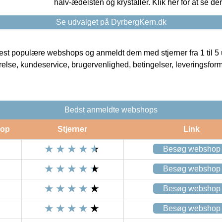
halv-ædelsten og krystaller. Klik her for at se de
Se udvalget på DyrbergKern.dk
t populære webshops og anmeldt dem med stjerner fra 1 til 5 ud
rrelse, kundeservice, brugervenlighed, betingelser, leveringsfor
Bedst anmeldte webshops
op
Stjerner
Link
Besøg webshop
Besøg webshop
Besøg webshop
Besøg webshop