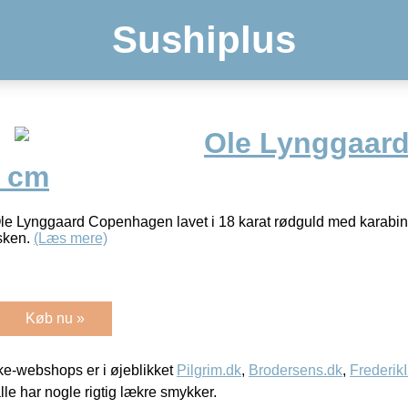
Sushiplus
Ole Lynggaard 
0 cm
le Lynggaard Copenhagen lavet i 18 karat rødguld med karabin
øsken.
(Læs mere)
Køb nu »
e-webshops er i øjeblikket
Pilgrim.dk
,
Brodersens.dk
,
Frederik
lle har nogle rigtig lækre smykker.