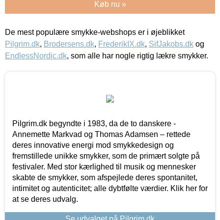
Køb nu »
De mest populære smykke-webshops er i øjeblikket
Pilgrim.dk
,
Brodersens.dk
,
FrederikIX.dk
,
SifJakobs.dk
og
EndlessNordic.dk
, som alle har nogle rigtig lækre smykker.
Pilgrim.dk begyndte i 1983, da de to danskere -
Annemette Markvad og Thomas Adamsen – rettede
deres innovative energi mod smykkedesign og
fremstillede unikke smykker, som de primært solgte på
festivaler. Med stor kærlighed til musik og mennesker
skabte de smykker, som afspejlede deres spontanitet,
intimitet og autenticitet; alle dybtfølte værdier. Klik her for
at se deres udvalg.
Se udvalget på Pilgrim.dk