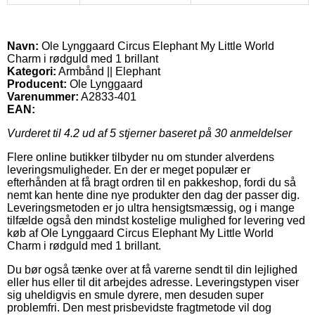
Navn:
Ole Lynggaard Circus Elephant My Little World
Charm i rødguld med 1 brillant
Kategori:
Armbånd || Elephant
Producent:
Ole Lynggaard
Varenummer:
A2833-401
EAN:
Vurderet til
4.2
ud af 5 stjerner baseret på
30
anmeldelser
Flere online butikker tilbyder nu om stunder alverdens
leveringsmuligheder. En der er meget populær er
efterhånden at få bragt ordren til en pakkeshop, fordi du så
nemt kan hente dine nye produkter den dag der passer dig.
Leveringsmetoden er jo ultra hensigtsmæssig, og i mange
tilfælde også den mindst kostelige mulighed for levering ved
køb af Ole Lynggaard Circus Elephant My Little World
Charm i rødguld med 1 brillant.
Du bør også tænke over at få varerne sendt til din lejlighed
eller hus eller til dit arbejdes adresse. Leveringstypen viser
sig uheldigvis en smule dyrere, men desuden super
problemfri. Den mest prisbevidste fragtmetode vil dog