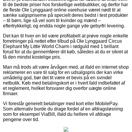
til de bedste priser hos forskellige webbutikker, og derfor har
de fleste Ole Lynggaard online varehuse været nødt til at
sænke salgspriserne på specielt deres bedst i test produkter
– til børn, lige så vel som til kvinder og mænd –
eftertrykkeligt, og endda nogle gange yde gebyrfri levering.
Det kan til hver en tid være profitabelt at prøve nogle enkelte
forretninger på nettet efter tilbud på Ole Lynggaard Circus
Elephant My Little World Charm i rødguld med 1 brillant
forud for at du gennemfører dit køb, således at du er sikret at
få den mindst kostelige pris.
Man må trods alt være årvågen med, at ifald en internet shop
reklamerer en vare til salg for en udsalgspris der kan virke
umådelig god, bør det tit være et bevis på en svindel
netbutik. Køb med betalingskort er i hvert fald indbefattet af
et reglement, hvilket forsvarer dig overfor uægte online
firmaer.
Vi foreslår generelt betalinger med kort eller MobilePay.
Som alternativ burde du drage fordel af en afdragsløsning
som for eksempel ViaBill, ifald du hellere vil afdrage
pengene over tid.