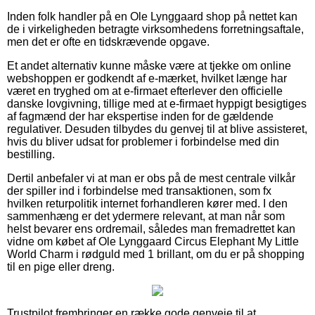
Inden folk handler på en Ole Lynggaard shop på nettet kan
de i virkeligheden betragte virksomhedens forretningsaftale,
men det er ofte en tidskrævende opgave.
Et andet alternativ kunne måske være at tjekke om online
webshoppen er godkendt af e-mærket, hvilket længe har
været en tryghed om at e-firmaet efterlever den officielle
danske lovgivning, tillige med at e-firmaet hyppigt besigtiges
af fagmænd der har ekspertise inden for de gældende
regulativer. Desuden tilbydes du genvej til at blive assisteret,
hvis du bliver udsat for problemer i forbindelse med din
bestilling.
Dertil anbefaler vi at man er obs på de mest centrale vilkår
der spiller ind i forbindelse med transaktionen, som fx
hvilken returpolitik internet forhandleren kører med. I den
sammenhæng er det ydermere relevant, at man når som
helst bevarer ens ordremail, således man fremadrettet kan
vidne om købet af Ole Lynggaard Circus Elephant My Little
World Charm i rødguld med 1 brillant, om du er på shopping
til en pige eller dreng.
Trustpilot frembringer en række gode genveje til at