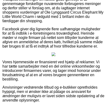
gennemsøge forskellige nuværende forbrugeres meninger
og derfor stiller vi forslag om, at du iagttager internet
shoppens vurderinger af Ole Lynggaard Circus Elephant My
Little World Charm i rødguld med 1 brillant inden du
færdiggør din shopping.
Facebook giver dig lignende flere uafhængige muligheder
for at få indblik i e-forretningens troværdighed. Herinde
møder vi nogle firmaer på nettet som tilbyder kunderne at
afgive en anmeldelse af deres køb, hvilket på samme måde
bør bruges til at få et indtryk af hvor tilfredse kunderne er.
Vores hjemmeside er finansieret ved hjælp af reklamer. Vi
har tætte samarbejder med en del online virksomheder og
introducerer firmaernes varer, og tager imod honorar under
forudsætning af at en af vores brugere gennemfører en
bestilling.
Anvisninger vedrørende tilbud og e-butikker opretholdes
hyppigt, men vi ønsker ikke at påtage os ansvaret for
ændringer der muligvis er lavet siden sidste opdatering af de
anvendte oplysninger.