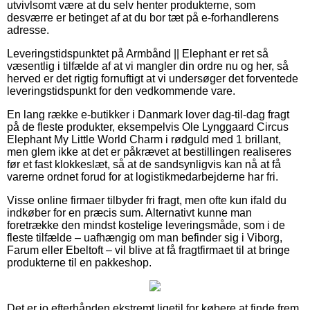
utvivlsomt være at du selv henter produkterne, som
desværre er betinget af at du bor tæt på e-forhandlerens
adresse.
Leveringstidspunktet på Armbånd || Elephant er ret så
væsentlig i tilfælde af at vi mangler din ordre nu og her, så
herved er det rigtig fornuftigt at vi undersøger det forventede
leveringstidspunkt for den vedkommende vare.
En lang række e-butikker i Danmark lover dag-til-dag fragt
på de fleste produkter, eksempelvis Ole Lynggaard Circus
Elephant My Little World Charm i rødguld med 1 brillant,
men glem ikke at det er påkrævet at bestillingen realiseres
før et fast klokkeslæt, så at de sandsynligvis kan nå at få
varerne ordnet forud for at logistikmedarbejderne har fri.
Visse online firmaer tilbyder fri fragt, men ofte kun ifald du
indkøber for en præcis sum. Alternativt kunne man
foretrække den mindst kostelige leveringsmåde, som i de
fleste tilfælde – uafhængig om man befinder sig i Viborg,
Farum eller Ebeltoft – vil blive at få fragtfirmaet til at bringe
produkterne til en pakkeshop.
Det er jo efterhånden ekstremt ligetil for købere at finde frem