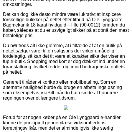
omkostninger.
Det kan dog ikke desto mindre være lukrativt at inspicere
forskellige butikker på nettet efter tilbud på Ole Lynggaard
Bagmekanik 18 karat hvidguld – lille (90-0012) forinden du
køber, således at du er usvigeligt sikker på at opnå den mest
betalelige pris.
Du bør trods alt ikke glemme, at i tilfælde af at en butik på
nettet sælger varer til en salgspris der virker umådelig
fordelagtig, så kan det tit være et karakteristika der viser en
fup e-butik. Shopping med kort er dog dækket ind under en
foranstaltning, hvilket redder dig imod bedrageriske outlets
på nettet.
Generelt tilråder vi kortkøb eller mobilbetaling. Som en
alternativ mulighed burde du bruge en afbetalingsløsning
som eksempelvis ViaBill, når du har i sinde at honorere
regningen over et længere tidsrum.
Forud for at nogen køber på en Ole Lynggaard e-handler
kunne de principielt gennemlæse virksomhedens
forretningsvilkår, men det er almindeligvis ikke særlig