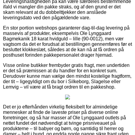
Leveringshastigheden på kan være særdeles bestemmende
ifald vi mangler din pakke straks, og af den grund er det
skam relevant at du dobbelttjekker den anslåede
leveringsdato ved den pågældende vare.
En stor portion webshops garanterer dag-til-dag levering på
massevis af produkter, eksempelvis Ole Lynggaard
Bagmekanik 18 karat hvidguld – lille (90-0012), men vær
vagtsom da det er forudsat at bestillingen gennemføres før et
besluttet klokkeslæt, således at de kan nå at få ordren på
posthuset forinden pakkepersonalet drager hjemad.
Visse online butikker frembyder gratis fragt, men undertiden
er det så præmissen at du handler for en konkret sum.
Derudover kunne man vælge den mindst kostelige fragtform,
der tit – ligegyldigt om du bor i Silkeborg, Slagelse eller
Lemvig – vil være at få bragt ordren til en pakkeshop.
Det er jo efterhånden virkelig fleksibelt for almindelige
mennesker at finde de laveste priser på diverse online
forretninger, og så har masser af Ole Lynggaard outlets på
nettet fundet det nødvendigt at tvinge prisniveauet på
produkterne – til babyer og børn, og samtidig til herrer og
damer – helt i bund, og endda nogle gange sikre fragt uden