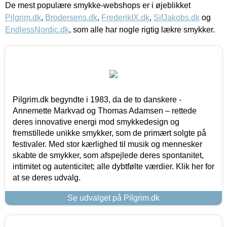
De mest populære smykke-webshops er i øjeblikket
Pilgrim.dk
,
Brodersens.dk
,
FrederikIX.dk
,
SifJakobs.dk
og
EndlessNordic.dk
, som alle har nogle rigtig lækre smykker.
Pilgrim.dk begyndte i 1983, da de to danskere -
Annemette Markvad og Thomas Adamsen – rettede
deres innovative energi mod smykkedesign og
fremstillede unikke smykker, som de primært solgte på
festivaler. Med stor kærlighed til musik og mennesker
skabte de smykker, som afspejlede deres spontanitet,
intimitet og autenticitet; alle dybtfølte værdier. Klik her for
at se deres udvalg.
Se udvalget på Pilgrim.dk