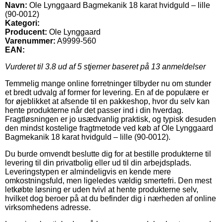
Navn:
Ole Lynggaard Bagmekanik 18 karat hvidguld – lille
(90-0012)
Kategori:
Producent:
Ole Lynggaard
Varenummer:
A9999-560
EAN:
Vurderet til
3.8
ud af 5 stjerner baseret på
13
anmeldelser
Temmelig mange online forretninger tilbyder nu om stunder
et bredt udvalg af former for levering. En af de populære er
for øjeblikket at afsende til en pakkeshop, hvor du selv kan
hente produkterne når det passer ind i din hverdag.
Fragtløsningen er jo usædvanlig praktisk, og typisk desuden
den mindst kostelige fragtmetode ved køb af Ole Lynggaard
Bagmekanik 18 karat hvidguld – lille (90-0012).
Du burde omvendt beslutte dig for at bestille produkterne til
levering til din privatbolig eller ud til din arbejdsplads.
Leveringstypen er almindeligvis en kende mere
omkostningsfuld, men ligeledes vældig smertefri. Den mest
letkøbte løsning er uden tvivl at hente produkterne selv,
hvilket dog beroer på at du befinder dig i nærheden af online
virksomhedens adresse.