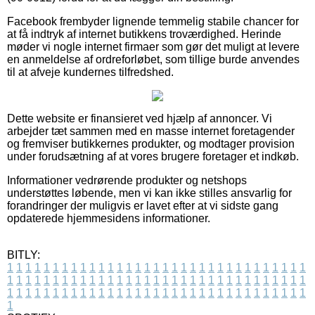
Facebook frembyder lignende temmelig stabile chancer for
at få indtryk af internet butikkens troværdighed. Herinde
møder vi nogle internet firmaer som gør det muligt at levere
en anmeldelse af ordreforløbet, som tillige burde anvendes
til at afveje kundernes tilfredshed.
Dette website er finansieret ved hjælp af annoncer. Vi
arbejder tæt sammen med en masse internet foretagender
og fremviser butikkernes produkter, og modtager provision
under forudsætning af at vores brugere foretager et indkøb.
Informationer vedrørende produkter og netshops
understøttes løbende, men vi kan ikke stilles ansvarlig for
forandringer der muligvis er lavet efter at vi sidste gang
opdaterede hjemmesidens informationer.
BITLY:
1
1
1
1
1
1
1
1
1
1
1
1
1
1
1
1
1
1
1
1
1
1
1
1
1
1
1
1
1
1
1
1
1
1
1
1
1
1
1
1
1
1
1
1
1
1
1
1
1
1
1
1
1
1
1
1
1
1
1
1
1
1
1
1
1
1
1
1
1
1
1
1
1
1
1
1
1
1
1
1
1
1
1
1
1
1
1
1
1
1
1
1
1
1
1
1
1
1
1
1