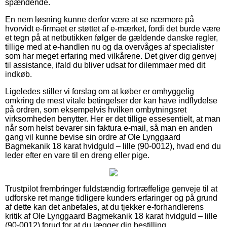
spændende.
En nem løsning kunne derfor være at se nærmere på
hvorvidt e-firmaet er støttet af e-mærket, fordi det burde være
et tegn på at netbutikken følger de gældende danske regler,
tillige med at e-handlen nu og da overvåges af specialister
som har meget erfaring med vilkårene. Det giver dig genvej
til assistance, ifald du bliver udsat for dilemmaer med dit
indkøb.
Ligeledes stiller vi forslag om at køber er omhyggelig
omkring de mest vitale betingelser der kan have indflydelse
på ordren, som eksempelvis hvilken ombytningsret
virksomheden benytter. Her er det tillige essesentielt, at man
når som helst bevarer sin faktura e-mail, så man en anden
gang vil kunne bevise sin ordre af Ole Lynggaard
Bagmekanik 18 karat hvidguld – lille (90-0012), hvad end du
leder efter en vare til en dreng eller pige.
Trustpilot frembringer fuldstændig fortræffelige genveje til at
udforske ret mange tidligere kunders erfaringer og på grund
af dette kan det anbefales, at du tjekker e-forhandlerens
kritik af Ole Lynggaard Bagmekanik 18 karat hvidguld – lille
(90-0012) forud for at du lægger din bestilling.