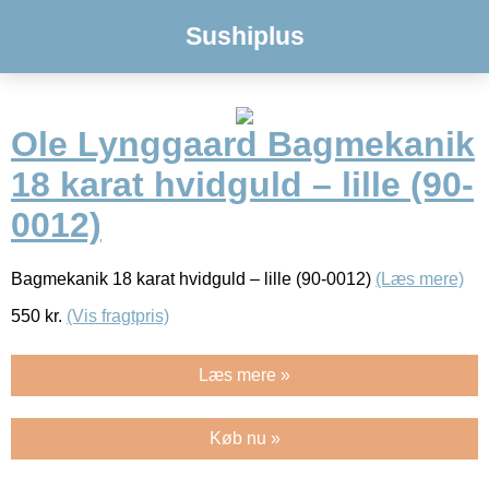
Sushiplus
Ole Lynggaard Bagmekanik
18 karat hvidguld – lille (90-
0012)
Bagmekanik 18 karat hvidguld – lille (90-0012)
(Læs mere)
550
kr.
(Vis fragtpris)
Læs mere »
Køb nu »