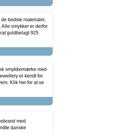
 de bedste materialer,
 Alle smykker er derfor
arat guldbelagt 925
dansk smykkemærke med
ewellery er kendt for
ers. Klik her for at se
kkebrand med
ndte danske