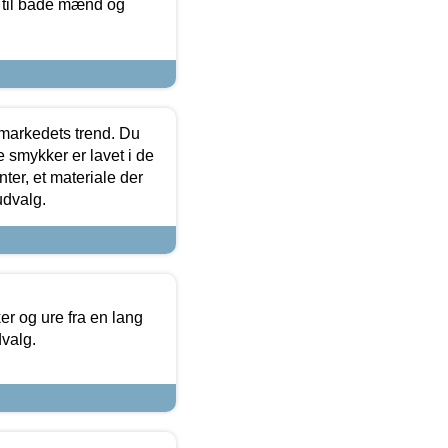
r til både mænd og
markedets trend. Du
e smykker er lavet i de
ter, et materiale der
udvalg.
 og ure fra en lang
dvalg.