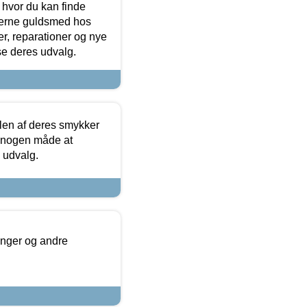
 hvor du kan finde
terne guldsmed hos
r, reparationer og nye
se deres udvalg.
len af deres smykker
å nogen måde at
s udvalg.
inger og andre