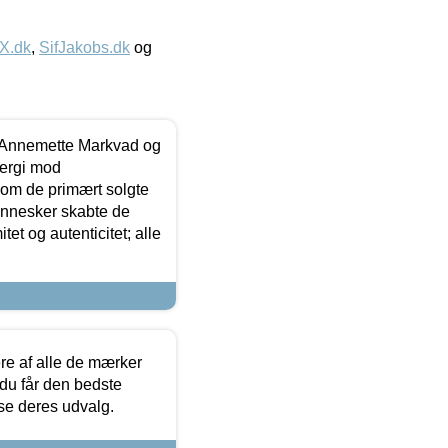
IX.dk
,
SifJakobs.dk
og
- Annemette Markvad og
ergi mod
som de primært solgte
mennesker skabte de
et og autenticitet; alle
.
re af alle de mærker
 du får den bedste
 se deres udvalg.