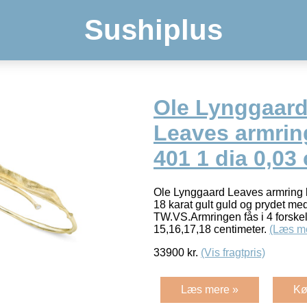
Sushiplus
Ole Lynggaard
Leaves armrin
401 1 dia 0,03
Ole Lynggaard Leaves armring lil
18 karat gult guld og prydet med 
TW.VS.Armringen fås i 4 forskell
15,16,17,18 centimeter.
(Læs m
33900
kr.
(Vis fragtpris)
Læs mere »
Kø