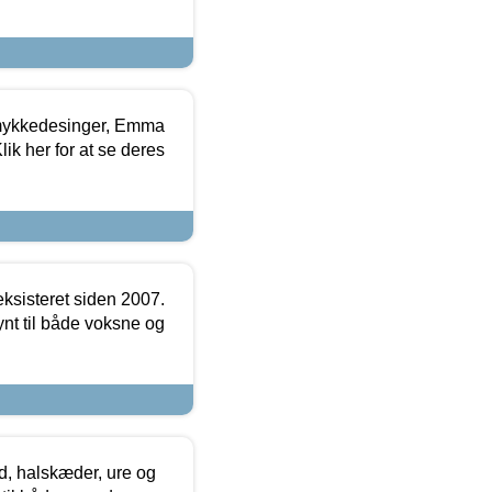
mykkedesinger, Emma
ik her for at se deres
ksisteret siden 2007.
nt til både voksne og
, halskæder, ure og