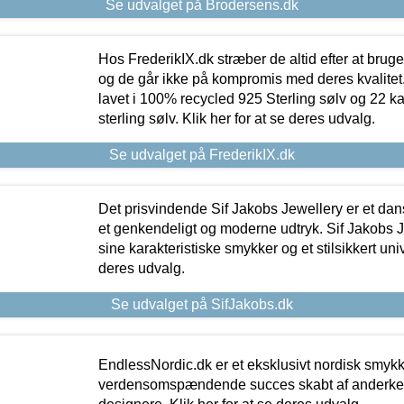
Se udvalget på Brodersens.dk
Hos FrederikIX.dk stræber de altid efter at bruge
og de går ikke på kompromis med deres kvalitet.
lavet i 100% recycled 925 Sterling sølv og 22 k
sterling sølv. Klik her for at se deres udvalg.
Se udvalget på FrederikIX.dk
Det prisvindende Sif Jakobs Jewellery er et 
et genkendeligt og moderne udtryk. Sif Jakobs J
sine karakteristiske smykker og et stilsikkert univ
deres udvalg.
Se udvalget på SifJakobs.dk
EndlessNordic.dk er et eksklusivt nordisk smy
verdensomspændende succes skabt af anderke