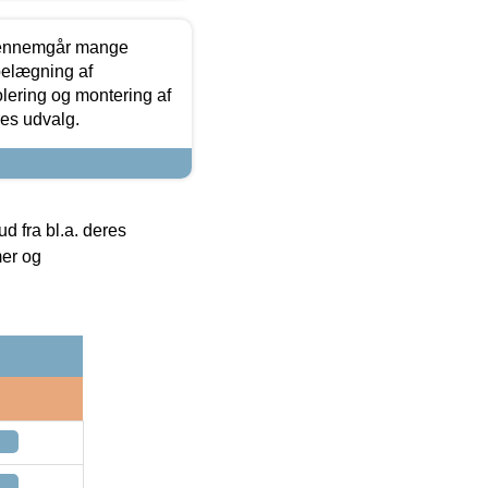
gennemgår mange
 belægning af
olering og montering af
res udvalg.
 fra bl.a. deres
mer og