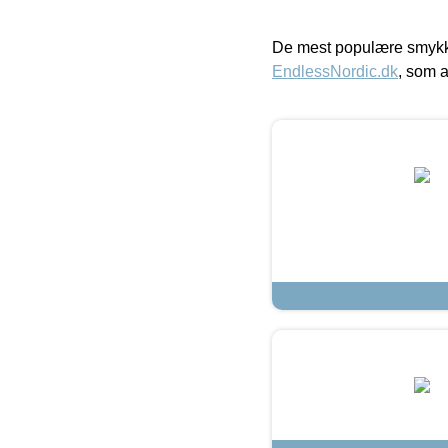
De mest populære smykk
EndlessNordic.dk
, som a