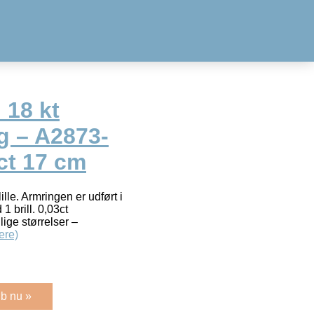
 18 kt
g – A2873-
 ct 17 cm
le. Armringen er udført i
1 brill. 0,03ct
ige størrelser –
ere)
b nu »