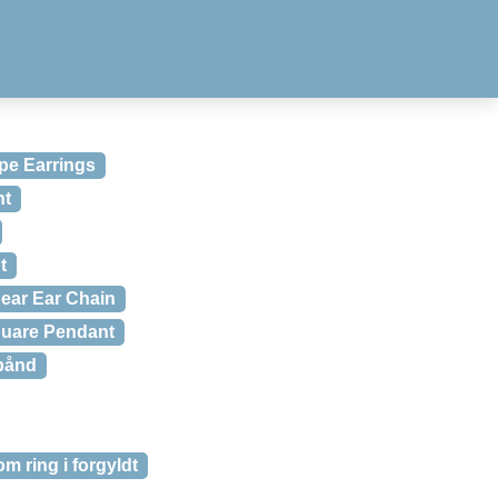
pe Earrings
nt
t
pear Ear Chain
quare Pendant
bånd
m ring i forgyldt