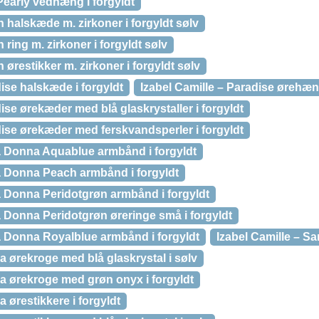
Pearly vedhæng i forgyldt
n halskæde m. zirkoner i forgyldt sølv
 ring m. zirkoner i forgyldt sølv
 ørestikker m. zirkoner i forgyldt sølv
dise halskæde i forgyldt
Izabel Camille – Paradise ørehæng
ise ørekæder med blå glaskrystaller i forgyldt
dise ørekæder med ferskvandsperler i forgyldt
ma Donna Aquablue armbånd i forgyldt
ma Donna Peach armbånd i forgyldt
a Donna Peridotgrøn armbånd i forgyldt
a Donna Peridotgrøn øreringe små i forgyldt
a Donna Royalblue armbånd i forgyldt
Izabel Camille – San
ya ørekroge med blå glaskrystal i sølv
ya ørekroge med grøn onyx i forgyldt
a ørestikkere i forgyldt