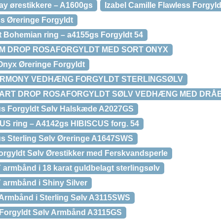
day ørestikkere – A1600gs
Izabel Camille Flawless Forgyld
ss Øreringe Forgyldt
dt Bohemian ring – a4155gs Forgyldt 54
EM DROP ROSAFORGYLDT MED SORT ONYX
 Onyx Øreringe Forgyldt
HARMONY VEDHÆNG FORGYLDT STERLINGSØLV
EART DROP ROSAFORGYLDT SØLV VEDHÆNG MED DRÅB
cus Forgyldt Sølv Halskæde A2027GS
CUS ring – A4142gs HIBISCUS forg. 54
cus Sterling Sølv Øreringe A1647SWS
Forgyldt Sølv Ørestikker med Ferskvandsperle
armbånd i 18 karat guldbelagt sterlingsølv
 armbånd i Shiny Silver
 Armbånd i Sterling Sølv A3115SWS
y Forgyldt Sølv Armbånd A3115GS