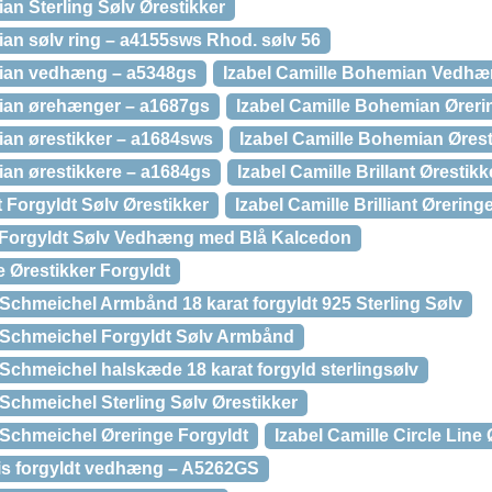
an Sterling Sølv Ørestikker
ian sølv ring – a4155sws Rhod. sølv 56
mian vedhæng – a5348gs
Izabel Camille Bohemian Vedhæn
mian ørehænger – a1687gs
Izabel Camille Bohemian Øreri
ian ørestikker – a1684sws
Izabel Camille Bohemian Øresti
ian ørestikkere – a1684gs
Izabel Camille Brillant Ørestikk
nt Forgyldt Sølv Ørestikker
Izabel Camille Brilliant Ørering
y Forgyldt Sølv Vedhæng med Blå Kalcedon
e Ørestikker Forgyldt
e Schmeichel Armbånd 18 karat forgyldt 925 Sterling Sølv
ie Schmeichel Forgyldt Sølv Armbånd
e Schmeichel halskæde 18 karat forgyld sterlingsølv
e Schmeichel Sterling Sølv Ørestikker
e Schmeichel Øreringe Forgyldt
Izabel Camille Circle Line
tis forgyldt vedhæng – A5262GS