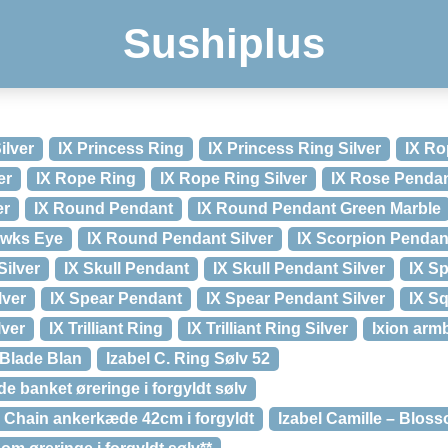
Sushiplus
ilver
IX Princess Ring
IX Princess Ring Silver
IX Ro
er
IX Rope Ring
IX Rope Ring Silver
IX Rose Penda
er
IX Round Pendant
IX Round Pendant Green Marble
awks Eye
IX Round Pendant Silver
IX Scorpion Pendan
Silver
IX Skull Pendant
IX Skull Pendant Silver
IX S
lver
IX Spear Pendant
IX Spear Pendant Silver
IX S
lver
IX Trilliant Ring
IX Trilliant Ring Silver
Ixion arm
Blade Blan
Izabel C. Ring Sølv 52
ude banket øreringe i forgyldt sølv
c Chain ankerkæde 42cm i forgyldt
Izabel Camille – Blosso