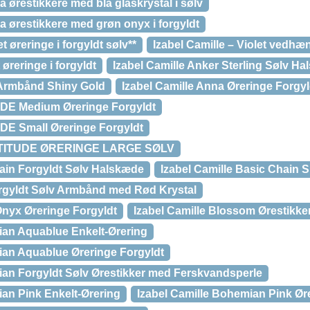
a ørestikkere med blå glaskrystal i sølv
ya ørestikkere med grøn onyx i forgyldt
t øreringe i forgyldt sølv**
Izabel Camille – Violet vedhæn
 øreringe i forgyldt
Izabel Camille Anker Sterling Sølv
 Armbånd Shiny Gold
Izabel Camille Anna Øreringe Forgyl
UDE Medium Øreringe Forgyldt
UDE Small Øreringe Forgyldt
TTITUDE ØRERINGE LARGE SØLV
hain Forgyldt Sølv Halskæde
Izabel Camille Basic Chain 
Forgyldt Sølv Armbånd med Rød Krystal
Onyx Øreringe Forgyldt
Izabel Camille Blossom Ørestikker 
ian Aquablue Enkelt-Ørering
ian Aquablue Øreringe Forgyldt
ian Forgyldt Sølv Ørestikker med Ferskvandsperle
ian Pink Enkelt-Ørering
Izabel Camille Bohemian Pink Ør