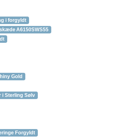
g i forgyldt
 Halskæde A6150SWS55
dt
Shiny Gold
i Sterling Sølv
eringe Forgyldt