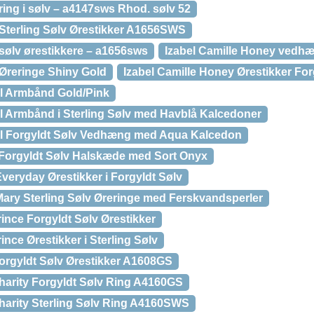
ring i sølv – a4147sws Rhod. sølv 52
 Sterling Sølv Ørestikker A1656SWS
 sølv ørestikkere – a1656sws
Izabel Camille Honey vedh
 Øreringe Shiny Gold
Izabel Camille Honey Ørestikker For
al Armbånd Gold/Pink
al Armbånd i Sterling Sølv med Havblå Kalcedoner
ial Forgyldt Sølv Vedhæng med Aqua Kalcedon
e Forgyldt Sølv Halskæde med Sort Onyx
Everyday Ørestikker i Forgyldt Sølv
 Mary Sterling Sølv Øreringe med Ferskvandsperler
Prince Forgyldt Sølv Ørestikker
rince Ørestikker i Sterling Sølv
Forgyldt Sølv Ørestikker A1608GS
Charity Forgyldt Sølv Ring A4160GS
Charity Sterling Sølv Ring A4160SWS