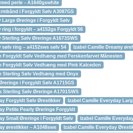
r med perle – A1640gswhite
 Armbånd i Forgyldt Sølv A3087GS
 Large Øreringe i Forgyldt Sølv
 ring i forgyldt – a4152gs Forgyldt 56
y Sterling Sølv Øreringe A1673SWS
 sølv ring – a4152sws sølv 54
Izabel Camille Dreamy ør
ie Forgyldt Sølv Vedhæng med Ferskenfarvet Månesten
ie Forgyldt Sølv Vedhæng med Pink Kalcedon
ie Sterling Sølv Vedhæng med Onyx
Øreringe i Forgyldt Sølv A1715GS
ss Sterling Sølv Øreringe A1701SWS
ay Forgyldt Sølv Ørestikker
Izabel Camille Everyday Larg
ay Petite Pearly Øreringe Forgyldt
ay Small Øreringe i Forgyldt Sølv
Izabel Camille Everyda
day ørestikker – A1048sws
Izabel Camille Everyday Ørestik