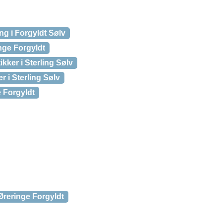
g i Forgyldt Sølv
nge Forgyldt
kker i Sterling Sølv
er i Sterling Sølv
e Forgyldt
 Øreringe Forgyldt