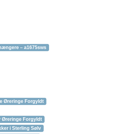
ehængere – a1675sws
e Øreringe Forgyldt
y Øreringe Forgyldt
ker i Sterling Sølv