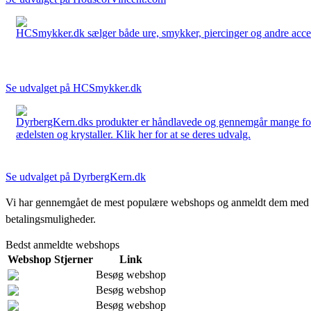
HCSmykker.dk sælger både ure, smykker, piercinger og andre accesso
Se udvalget på HCSmykker.dk
DyrbergKern.dks produkter er håndlavede og gennemgår mange forskel
ædelsten og krystaller. Klik her for at se deres udvalg.
Se udvalget på DyrbergKern.dk
Vi har gennemgået de mest populære webshops og anmeldt dem med stjern
betalingsmuligheder.
Bedst anmeldte webshops
Webshop
Stjerner
Link
Besøg webshop
Besøg webshop
Besøg webshop