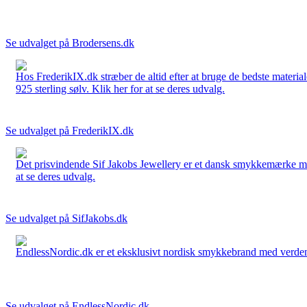
Se udvalget på Brodersens.dk
Hos FrederikIX.dk stræber de altid efter at bruge de bedste materia
925 sterling sølv. Klik her for at se deres udvalg.
Se udvalget på FrederikIX.dk
Det prisvindende Sif Jakobs Jewellery er et dansk smykkemærke med 
at se deres udvalg.
Se udvalget på SifJakobs.dk
EndlessNordic.dk er et eksklusivt nordisk smykkebrand med verden
Se udvalget på EndlessNordic.dk