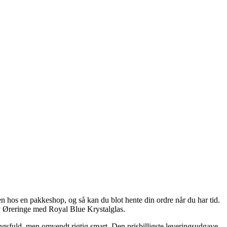
n hos en pakkeshop, og så kan du blot hente din ordre når du har tid.
lv Øreringe med Royal Blue Krystalglas.
ngsfuld, men omvendt rigtig smart. Den prisbilligste leveringsudgave