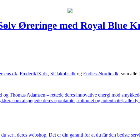
 Sølv Øreringe med Royal Blue Kr
rsens.dk
,
FrederikIX.dk
,
SifJakobs.dk
og
EndlessNordic.dk
, som alle 
ad og Thomas Adamsen – rettede deres innovative energi mod smykkedes
er, som afspejlede deres spontanitet, intimitet og autenticitet; alle dyb
u ser i deres webshop. Det er din garanti for at du får den bedste servi