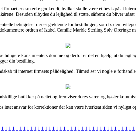
 firmaet er e-mærke godkendt, hvilket skulle være et bevis på at intern
årene. Desuden tilbydes du lejlighed til støtte, såfremt du bliver udsat
lle betingelser der er gældende for bestillingen, som fx den byttepolitik i
an dokumentere ordren af Izabel Camille Marble Sterling Sølv Øreringe 
gruppe tidligere konsumenters domme og derfor er det en hjælp, at du ia
ger din bestilling.
dskab til internet firmaets pålidelighed. Tilmed ser vi nogle e-forhandl
.
dskillige butikker på nettet og fremviser deres varer, og høster kommis
os intet ansvar for korrektioner der kan være iværksat siden vi nyligst
1
1
1
1
1
1
1
1
1
1
1
1
1
1
1
1
1
1
1
1
1
1
1
1
1
1
1
1
1
1
1
1
1
1
1
1
1