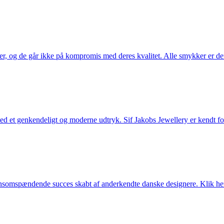
ler, og de går ikke på kompromis med deres kvalitet. Alle smykker er de
et genkendeligt og moderne udtryk. Sif Jakobs Jewellery er kendt for si
somspændende succes skabt af anderkendte danske designere. Klik her 