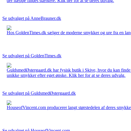
der næppe findes stærkere. Klik her for at se deres udvalg.
Se udvalget på AnneBrauner.dk
Hos GoldenTimes.dk sælger de moderne smykker og ure fra en lang 
Se udvalget på GoldenTimes.dk
GuldsmedØstergaard.dk har fysisk butik i Skive, hvor du kan finde
unikke smykker efter eget ønske. Klik her for at se deres udvalg.
Se udvalget på GuldsmedØstergaard.dk
HouseofVincent.com producerer langt størstedelen af deres smykker 
Se udvalget på HouseofVincent.com