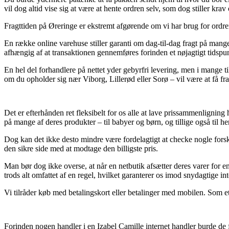
vil dog altid vise sig at være at hente ordren selv, som dog stiller kra
Fragttiden på Øreringe er ekstremt afgørende om vi har brug for ordren
En række online varehuse stiller garanti om dag-til-dag fragt på man
afhængig af at transaktionen gennemføres forinden et nøjagtigt tidspun
En hel del forhandlere på nettet yder gebyrfri levering, men i mange ti
om du opholder sig nær Viborg, Lillerød eller Sorø – vil være at få fr
Det er efterhånden ret fleksibelt for os alle at lave prissammenligning
på mange af deres produkter – til babyer og børn, og tillige også til h
Dog kan det ikke desto mindre være fordelagtigt at checke nogle fors
den sikre side med at modtage den billigste pris.
Man bør dog ikke overse, at når en netbutik afsætter deres varer for e
trods alt omfattet af en regel, hvilket garanterer os imod snydagtige i
Vi tilråder køb med betalingskort eller betalinger med mobilen. Som et 
Forinden nogen handler i en Izabel Camille internet handler burde de f