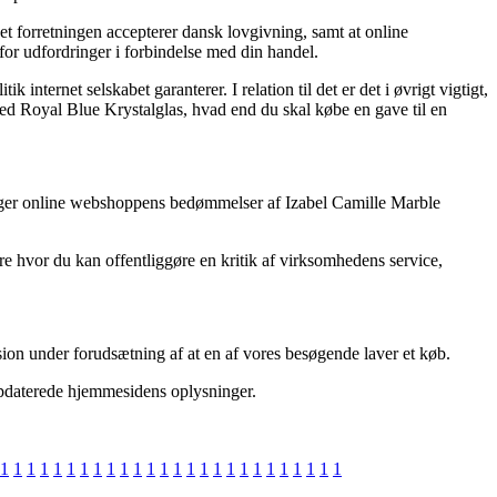
et forretningen accepterer dansk lovgivning, samt at online
 for udfordringer i forbindelse med din handel.
nternet selskabet garanterer. I relation til det er det i øvrigt vigtigt,
med Royal Blue Krystalglas, hvad end du skal købe en gave til en
gttager online webshoppens bedømmelser af Izabel Camille Marble
ere hvor du kan offentliggøre en kritik af virksomhedens service,
sion under forudsætning af at en af vores besøgende laver et køb.
 opdaterede hjemmesidens oplysninger.
1
1
1
1
1
1
1
1
1
1
1
1
1
1
1
1
1
1
1
1
1
1
1
1
1
1