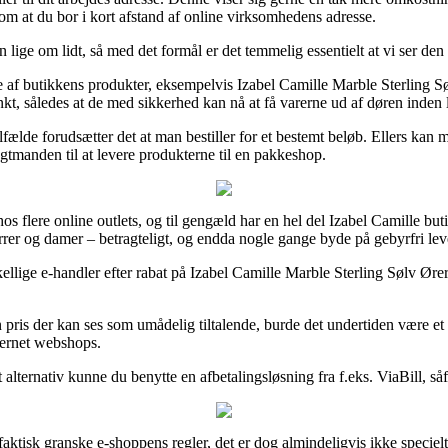
v om at du bor i kort afstand af online virksomhedens adresse.
 lige om lidt, så med det formål er det temmelig essentielt at vi ser den
ge af butikkens produkter, eksempelvis Izabel Camille Marble Sterling 
kt, således at de med sikkerhed kan nå at få varerne ud af døren inden l
lfælde forudsætter det at man bestiller for et bestemt beløb. Ellers kan 
agtmanden til at levere produkterne til en pakkeshop.
 hos flere online outlets, og til gengæld har en hel del Izabel Camille 
errer og damer – betragteligt, og endda nogle gange byde på gebyrfri lev
kellige e-handler efter rabat på Izabel Camille Marble Sterling Sølv Ør
n pris der kan ses som umådelig tiltalende, burde det undertiden være e
nternet webshops.
alternativ kunne du benytte en afbetalingsløsning fra f.eks. ViaBill, såf
aktisk granske e-shoppens regler, det er dog almindeligvis ikke speciel