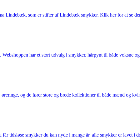
Lindebæk, som er stifter af Lindebæk smykker. Klik her for at se der
 Webshoppen har et stort udvalg i smykker, hårpynt til både voksne og b
eringe, og de fører store og brede kollektioner til både mænd og kvind
får tidsløse smykker du kan nyde i mange år, alle smykker er lavet i de