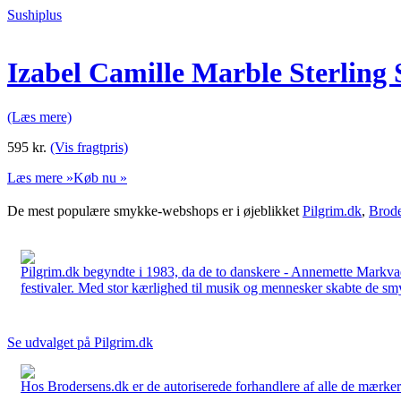
Sushiplus
Izabel Camille Marble Sterling
(Læs mere)
595
kr.
(Vis fragtpris)
Læs mere »
Køb nu »
De mest populære smykke-webshops er i øjeblikket
Pilgrim.dk
,
Brode
Pilgrim.dk begyndte i 1983, da de to danskere - Annemette Markv
festivaler. Med stor kærlighed til musik og mennesker skabte de smykk
Se udvalget på Pilgrim.dk
Hos Brodersens.dk er de autoriserede forhandlere af alle de mærker d