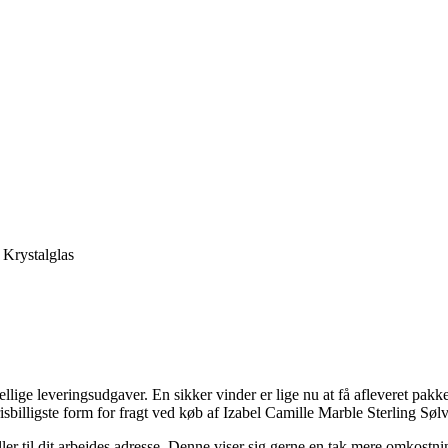
 Krystalglas
lige leveringsudgaver. En sikker vinder er lige nu at få afleveret pakke
billigste form for fragt ved køb af Izabel Camille Marble Sterling Sø
er til dit arbejdes adresse. Denne viser sig gerne en tak mere omkostni