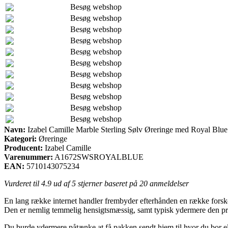
Besøg webshop
Besøg webshop
Besøg webshop
Besøg webshop
Besøg webshop
Besøg webshop
Besøg webshop
Besøg webshop
Besøg webshop
Besøg webshop
Besøg webshop
Navn:
Izabel Camille Marble Sterling Sølv Øreringe med Royal Blue
Kategori:
Øreringe
Producent:
Izabel Camille
Varenummer:
A1672SWSROYALBLUE
EAN:
5710143075234
Vurderet til
4.9
ud af 5 stjerner baseret på
20
anmeldelser
En lang række internet handler frembyder efterhånden en række forskel
Den er nemlig temmelig hensigtsmæssig, samt typisk ydermere den pris
Du burde ydermere påtænke at få pakken sendt hjem til hvor du bor ell