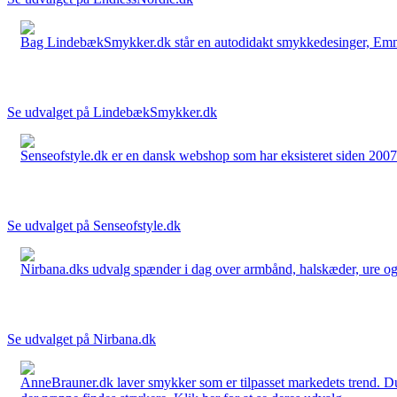
Bag LindebækSmykker.dk står en autodidakt smykkedesinger, Emma 
Se udvalget på LindebækSmykker.dk
Senseofstyle.dk er en dansk webshop som har eksisteret siden 2007.
Se udvalget på Senseofstyle.dk
Nirbana.dks udvalg spænder i dag over armbånd, halskæder, ure og ør
Se udvalget på Nirbana.dk
AnneBrauner.dk laver smykker som er tilpasset markedets trend. Du 