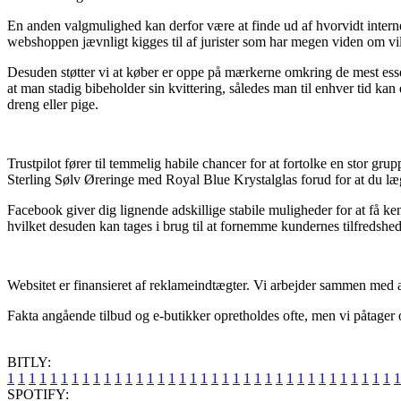
En anden valgmulighed kan derfor være at finde ud af hvorvidt internet
webshoppen jævnligt kigges til af jurister som har megen viden om vilk
Desuden støtter vi at køber er oppe på mærkerne omkring de mest essentie
at man stadig bibeholder sin kvittering, således man til enhver tid k
dreng eller pige.
Trustpilot fører til temmelig habile chancer for at fortolke en stor 
Sterling Sølv Øreringe med Royal Blue Krystalglas forud for at du læg
Facebook giver dig lignende adskillige stabile muligheder for at få ken
hvilket desuden kan tages i brug til at fornemme kundernes tilfredshed
Websitet er finansieret af reklameindtægter. Vi arbejder sammen med a
Fakta angående tilbud og e-butikker opretholdes ofte, men vi påtager 
BITLY:
1
1
1
1
1
1
1
1
1
1
1
1
1
1
1
1
1
1
1
1
1
1
1
1
1
1
1
1
1
1
1
1
1
1
1
1
1
SPOTIFY: