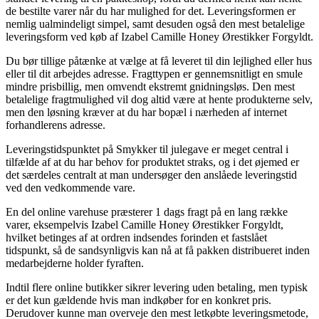
de bestilte varer når du har mulighed for det. Leveringsformen er
nemlig ualmindeligt simpel, samt desuden også den mest betalelige
leveringsform ved køb af Izabel Camille Honey Ørestikker Forgyldt.
Du bør tillige påtænke at vælge at få leveret til din lejlighed eller hus
eller til dit arbejdes adresse. Fragttypen er gennemsnitligt en smule
mindre prisbillig, men omvendt ekstremt gnidningsløs. Den mest
betalelige fragtmulighed vil dog altid være at hente produkterne selv,
men den løsning kræver at du har bopæl i nærheden af internet
forhandlerens adresse.
Leveringstidspunktet på Smykker til julegave er meget central i
tilfælde af at du har behov for produktet straks, og i det øjemed er
det særdeles centralt at man undersøger den anslåede leveringstid
ved den vedkommende vare.
En del online varehuse præsterer 1 dags fragt på en lang række
varer, eksempelvis Izabel Camille Honey Ørestikker Forgyldt,
hvilket betinges af at ordren indsendes forinden et fastslået
tidspunkt, så de sandsynligvis kan nå at få pakken distribueret inden
medarbejderne holder fyraften.
Indtil flere online butikker sikrer levering uden betaling, men typisk
er det kun gældende hvis man indkøber for en konkret pris.
Derudover kunne man overveje den mest letkøbte leveringsmetode,