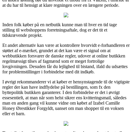
at du har til hensigt at klare regningen over en længere periode.
Inden folk køber på en netbutik kunne man til hver en tid tage
stilling til webshoppens forretningsaftale, dog er det tit et
tidskrævende projekt.
Et andet alternativ kan være at kontrollere hvorvidt e-forhandleren er
støttet af e-mærket, grundet at det kan være et signal om at
webbutikken forsvarer de danske regler, udover at online butikken
regelmæssigt tilses af fagmænd som er meget fortrolige
lovgivningen. Desuden får du lejlighed til bistand, ifald du udsættes
for problemstillinger i forbindelse med dit indkøb.
I øvrigt rekommanderer vi at køber er hensynstagende til de vigtigste
regler der kan have indflydelse på bestillingen, som fx den
byttepolitik butikken garanterer. I den forbindelse er det i øvrigt
essesentielt, at man når som helst sikrer ens kvitteringsmail, således
man en anden gang vil kunne vidne om købet af Izabel Camille
Honey Ørestikker Forgyldt, uanset om man shopper til en voksen
eller et barn.