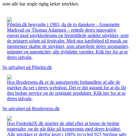
som alle har nogle rigtig lækre smykker.
Pilgrim.dk begyndte i 1983, da de to danskere - Annemette
Markvad og Thomas Adamsen – rettede deres innovative
energi mod smykkedesign og fremstillede unikke smykker, som
de primært solgte på festivaler. Med stor kærlighed til musik og
mennesker skabte de smykker, som afspejlede deres spontanitet,
intimitet og autenticitet; alle dybtfølte værdier. Klik her for at se
deres udvalg.
Se udvalget på Pilgrim.dk
Hos Brodersens.dk er de autoriserede forhandlere af alle de
mærker du ser i deres webshop. Det er din garanti for at du får
den bedste service og de originale produkter. Klik her for at se
deres udvalg.
Se udvalget på Brodersens.dk
Hos FrederikIX.dk stræber de altid efter at bruge de bedste
materialer, og de går ikke på kompromis med deres kvalitet.
Alle smykker er derfor lavet i 100% recycled 925 Sterling sølv