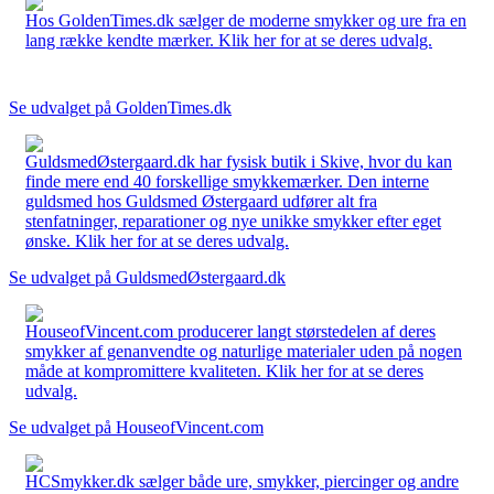
Hos GoldenTimes.dk sælger de moderne smykker og ure fra en
lang række kendte mærker. Klik her for at se deres udvalg.
Se udvalget på GoldenTimes.dk
GuldsmedØstergaard.dk har fysisk butik i Skive, hvor du kan
finde mere end 40 forskellige smykkemærker. Den interne
guldsmed hos Guldsmed Østergaard udfører alt fra
stenfatninger, reparationer og nye unikke smykker efter eget
ønske. Klik her for at se deres udvalg.
Se udvalget på GuldsmedØstergaard.dk
HouseofVincent.com producerer langt størstedelen af deres
smykker af genanvendte og naturlige materialer uden på nogen
måde at kompromittere kvaliteten. Klik her for at se deres
udvalg.
Se udvalget på HouseofVincent.com
HCSmykker.dk sælger både ure, smykker, piercinger og andre