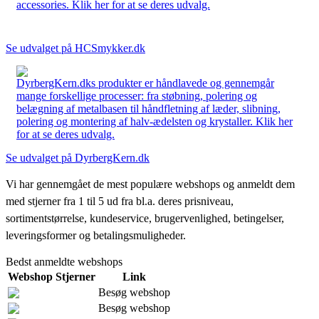
accessories. Klik her for at se deres udvalg.
Se udvalget på HCSmykker.dk
DyrbergKern.dks produkter er håndlavede og gennemgår
mange forskellige processer: fra støbning, polering og
belægning af metalbasen til håndfletning af læder, slibning,
polering og montering af halv-ædelsten og krystaller. Klik her
for at se deres udvalg.
Se udvalget på DyrbergKern.dk
Vi har gennemgået de mest populære webshops og anmeldt dem
med stjerner fra 1 til 5 ud fra bl.a. deres prisniveau,
sortimentstørrelse, kundeservice, brugervenlighed, betingelser,
leveringsformer og betalingsmuligheder.
Bedst anmeldte webshops
Webshop
Stjerner
Link
Besøg webshop
Besøg webshop