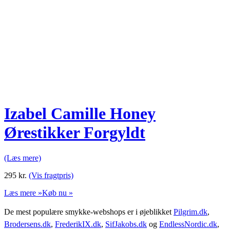
Izabel Camille Honey
Ørestikker Forgyldt
(Læs mere)
295
kr.
(Vis fragtpris)
Læs mere »
Køb nu »
De mest populære smykke-webshops er i øjeblikket
Pilgrim.dk
,
Brodersens.dk
,
FrederikIX.dk
,
SifJakobs.dk
og
EndlessNordic.dk
,