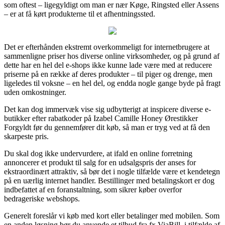
som oftest – ligegyldigt om man er nær Køge, Ringsted eller Assens
– er at få kørt produkterne til et afhentningssted.
Det er efterhånden ekstremt overkommeligt for internetbrugere at
sammenligne priser hos diverse online virksomheder, og på grund af
dette har en hel del e-shops ikke kunne lade være med at reducere
priserne på en række af deres produkter – til piger og drenge, men
ligeledes til voksne – en hel del, og endda nogle gange byde på fragt
uden omkostninger.
Det kan dog immervæk vise sig udbytterigt at inspicere diverse e-
butikker efter rabatkoder på Izabel Camille Honey Ørestikker
Forgyldt før du gennemfører dit køb, så man er tryg ved at få den
skarpeste pris.
Du skal dog ikke undervurdere, at ifald en online forretning
annoncerer et produkt til salg for en udsalgspris der anses for
ekstraordinært attraktiv, så bør det i nogle tilfælde være et kendetegn
på en uærlig internet handler. Bestillinger med betalingskort er dog
indbefattet af en foranstaltning, som sikrer køber overfor
bedrageriske webshops.
Generelt foreslår vi køb med kort eller betalinger med mobilen. Som
en anden løsning bør du anvende et tilbud fra fx ViaBill, i tilfælde af