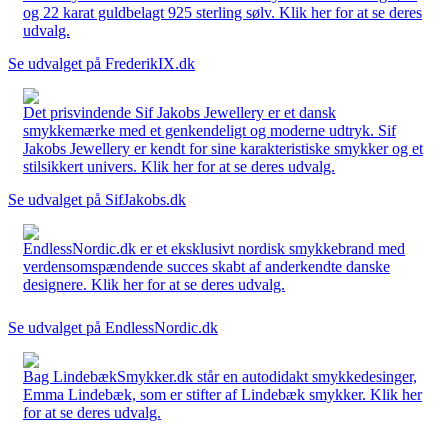
og 22 karat guldbelagt 925 sterling sølv. Klik her for at se deres
udvalg.
Se udvalget på FrederikIX.dk
Det prisvindende Sif Jakobs Jewellery er et dansk
smykkemærke med et genkendeligt og moderne udtryk. Sif
Jakobs Jewellery er kendt for sine karakteristiske smykker og et
stilsikkert univers. Klik her for at se deres udvalg.
Se udvalget på SifJakobs.dk
EndlessNordic.dk er et eksklusivt nordisk smykkebrand med
verdensomspændende succes skabt af anderkendte danske
designere. Klik her for at se deres udvalg.
Se udvalget på EndlessNordic.dk
Bag LindebækSmykker.dk står en autodidakt smykkedesinger,
Emma Lindebæk, som er stifter af Lindebæk smykker. Klik her
for at se deres udvalg.