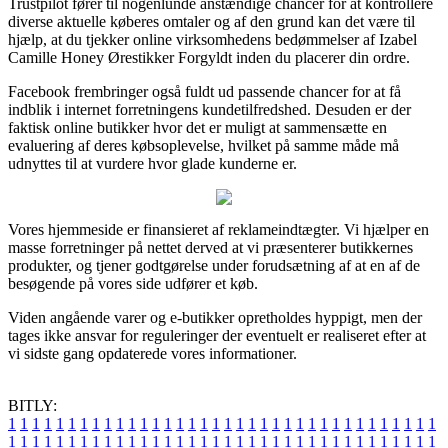
Trustpilot fører til nogenlunde anstændige chancer for at kontrollere
diverse aktuelle køberes omtaler og af den grund kan det være til
hjælp, at du tjekker online virksomhedens bedømmelser af Izabel
Camille Honey Ørestikker Forgyldt inden du placerer din ordre.
Facebook frembringer også fuldt ud passende chancer for at få
indblik i internet forretningens kundetilfredshed. Desuden er der
faktisk online butikker hvor det er muligt at sammensætte en
evaluering af deres købsoplevelse, hvilket på samme måde må
udnyttes til at vurdere hvor glade kunderne er.
Vores hjemmeside er finansieret af reklameindtægter. Vi hjælper en
masse forretninger på nettet derved at vi præsenterer butikkernes
produkter, og tjener godtgørelse under forudsætning af at en af de
besøgende på vores side udfører et køb.
Viden angående varer og e-butikker opretholdes hyppigt, men der
tages ikke ansvar for reguleringer der eventuelt er realiseret efter at
vi sidste gang opdaterede vores informationer.
BITLY:
1
1
1
1
1
1
1
1
1
1
1
1
1
1
1
1
1
1
1
1
1
1
1
1
1
1
1
1
1
1
1
1
1
1
1
1
1
1
1
1
1
1
1
1
1
1
1
1
1
1
1
1
1
1
1
1
1
1
1
1
1
1
1
1
1
1
1
1
1
1
1
1