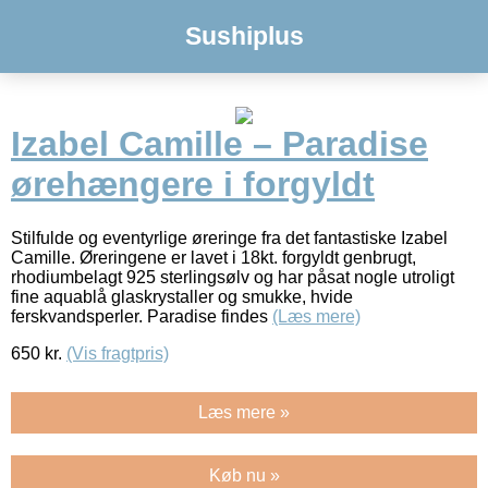
Sushiplus
Izabel Camille – Paradise
ørehængere i forgyldt
Stilfulde og eventyrlige øreringe fra det fantastiske Izabel
Camille. Øreringene er lavet i 18kt. forgyldt genbrugt,
rhodiumbelagt 925 sterlingsølv og har påsat nogle utroligt
fine aquablå glaskrystaller og smukke, hvide
ferskvandsperler. Paradise findes
(Læs mere)
650
kr.
(Vis fragtpris)
Læs mere »
Køb nu »