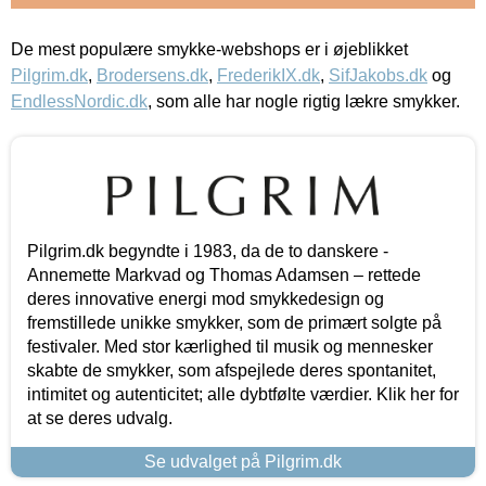
De mest populære smykke-webshops er i øjeblikket
Pilgrim.dk
,
Brodersens.dk
,
FrederikIX.dk
,
SifJakobs.dk
og
EndlessNordic.dk
, som alle har nogle rigtig lækre smykker.
Pilgrim.dk begyndte i 1983, da de to danskere -
Annemette Markvad og Thomas Adamsen – rettede
deres innovative energi mod smykkedesign og
fremstillede unikke smykker, som de primært solgte på
festivaler. Med stor kærlighed til musik og mennesker
skabte de smykker, som afspejlede deres spontanitet,
intimitet og autenticitet; alle dybtfølte værdier. Klik her for
at se deres udvalg.
Se udvalget på Pilgrim.dk