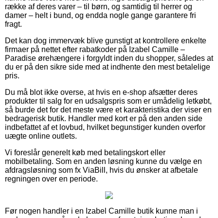
række af deres varer – til børn, og samtidig til herrer og
damer – helt i bund, og endda nogle gange garantere fri
fragt.
Det kan dog immervæk blive gunstigt at kontrollere enkelte
firmaer på nettet efter rabatkoder på Izabel Camille –
Paradise ørehængere i forgyldt inden du shopper, således at
du er på den sikre side med at indhente den mest betalelige
pris.
Du må blot ikke overse, at hvis en e-shop afsætter deres
produkter til salg for en udsalgspris som er umådelig letkøbt,
så burde det for det meste være et karakteristika der viser en
bedragerisk butik. Handler med kort er på den anden side
indbefattet af et lovbud, hvilket begunstiger kunden overfor
uægte online outlets.
Vi foreslår generelt køb med betalingskort eller
mobilbetaling. Som en anden løsning kunne du vælge en
afdragsløsning som fx ViaBill, hvis du ønsker at afbetale
regningen over en periode.
Før nogen handler i en Izabel Camille butik kunne man i