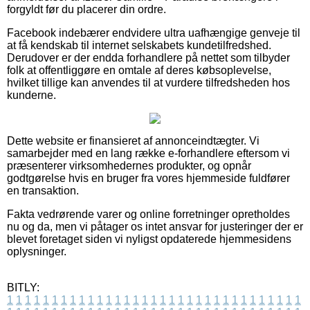
forgyldt før du placerer din ordre.
Facebook indebærer endvidere ultra uafhængige genveje til
at få kendskab til internet selskabets kundetilfredshed.
Derudover er der endda forhandlere på nettet som tilbyder
folk at offentliggøre en omtale af deres købsoplevelse,
hvilket tillige kan anvendes til at vurdere tilfredsheden hos
kunderne.
Dette website er finansieret af annonceindtægter. Vi
samarbejder med en lang række e-forhandlere eftersom vi
præsenterer virksomhedernes produkter, og opnår
godtgørelse hvis en bruger fra vores hjemmeside fuldfører
en transaktion.
Fakta vedrørende varer og online forretninger opretholdes
nu og da, men vi påtager os intet ansvar for justeringer der er
blevet foretaget siden vi nyligst opdaterede hjemmesidens
oplysninger.
BITLY:
1
1
1
1
1
1
1
1
1
1
1
1
1
1
1
1
1
1
1
1
1
1
1
1
1
1
1
1
1
1
1
1
1