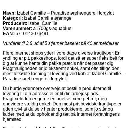
Navn:
Izabel Camille – Paradise ørehængere i forgyldt
Kategori:
Izabel Camille øreringe
Producent:
Izabel Camille
Varenummer:
a1700gs-aquablue
EAN:
5710143076491
Vurderet til
3.8
ud af 5 stjerner baseret på
40
anmeldelser
Flere internet shops yder i vore dage diverse fragttyper. En
yndling er p.t. pakkeshops, fordi det så er super fleksibelt for
dig at kunne hente din pakke præcis når det passer dig.
Fragtmuligheden er jo ekstremt enkel, samt ofte tillige den
mest letkøbte løsning til levering ved køb af Izabel Camille –
Paradise ørehængere i forgyldt.
Du burde ydermere overveje at bestille produkterne til
levering til din adresse eller til din arbejdsplads.
Fragtmetoden er gerne en anelse mere pebret, men
endvidere vældig enkel. Den mest prisbevidste fragttype er
uden tvivl at du selv henter produkterne, som jo står og
falder med at du opholder dig tæt på internet forretningens
hjemsted.