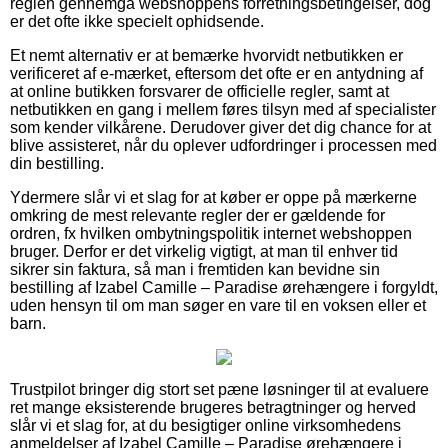
reglen gennemgå webshoppens forretningsbetingelser, dog
er det ofte ikke specielt ophidsende.
Et nemt alternativ er at bemærke hvorvidt netbutikken er
verificeret af e-mærket, eftersom det ofte er en antydning af
at online butikken forsvarer de officielle regler, samt at
netbutikken en gang i mellem føres tilsyn med af specialister
som kender vilkårene. Derudover giver det dig chance for at
blive assisteret, når du oplever udfordringer i processen med
din bestilling.
Ydermere slår vi et slag for at køber er oppe på mærkerne
omkring de mest relevante regler der er gældende for
ordren, fx hvilken ombytningspolitik internet webshoppen
bruger. Derfor er det virkelig vigtigt, at man til enhver tid
sikrer sin faktura, så man i fremtiden kan bevidne sin
bestilling af Izabel Camille – Paradise ørehængere i forgyldt,
uden hensyn til om man søger en vare til en voksen eller et
barn.
Trustpilot bringer dig stort set pæne løsninger til at evaluere
ret mange eksisterende brugeres betragtninger og herved
slår vi et slag for, at du besigtiger online virksomhedens
anmeldelser af Izabel Camille – Paradise ørehængere i