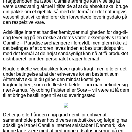
Fragtperioden på Izabel Camille øreringe kan vise sig at
være usædvanlig aktuel i tilfælde af at du absolut skal bruge
din pakke om et øjeblik, så med det formål er det naturligvis
væsentligt at vi kontrollerer den forventede leveringsdato på
den respektive vare.
Adskillige internet handler frembyder muligheden for dag-til-
dag levering på en række af deres varer, eksempelvis Izabel
Camille – Paradise ørehængere i forgyldt, men glem ikke at
det betinges af at ordren laves inden et besluttet tidspunkt,
med det formål at de højst sandsynligt kan nå at få produktet
distribueret forinden personalet drager hjemad.
Nogle enkelte webbutikker lover gratis fragt, men ofte er det
under betingelse af at der erhverves for en bestemt sum.
Alternativt skulle du gribe den mindst kostelige
fragtmulighed, som i de fleste tilfælde – om man befinder sig
nær Aarhus, Nykøbing Falster eller Sorø – vil være at få dem
til at bringe bestillingen til et udleveringssted.
Det er jo efterhånden i høj grad nemt for enhver at
sammenholde priser hos diverse netbutikker, og følgelig har
adskillige Izabel Camille internet selskaber i Danmark ikke
kunne lade være med at nedbringe udsalgspriserne på en