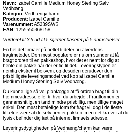
Navn:
Izabel Camille Medium Honey Sterling Sølv
Vedhæng
Kategori:
Vedhæng/charm
Producent:
Izabel Camille
Varenummer:
A5339SWS
EAN:
1255550368158
Vurderet til
3.5
ud af 5 stjerner baseret på
5
anmeldelser
En hel del firmaer på nettet tildeler nu alverdens
fragtmetoder. Den mest populære er nu om stunder at få
bragt ordren til en pakkeshop, hvor det er nemt for dig at
hente din pakke når der er tid til det. Leveringstypen er
nemlig ekstremt bekvem, og desuden derudover den
prisbilligste leveringsmodel ved køb af Izabel Camille
Medium Honey Sterling Sølv Vedhæng.
Du kunne lige så vel planlægge at få ordren bragt til din
hjemmeadresse eller til hvor du arbejder. Fragtformen er
gennemsnitligt en tand mindre prisbillig, men tillige meget
enkel. Den mest betalelige form for fragt vil dog i de fleste
tilfælde være at du selv henter pakken, men det kræver at du
fysisk befinder dig tæt på internet firmaets adresse.
Leveringsdygtigheden på Vedhæng/charm kan være