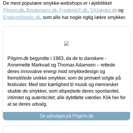
De mest populære smykke-webshops er i øjeblikket
Pilgrim.dk
,
Brodersens.dk
,
FrederikIX.dk
,
SifJakobs.dk
og
EndlessNordic.dk
, som alle har nogle rigtig lækre smykker.
Pilgrim.dk begyndte i 1983, da de to danskere -
Annemette Markvad og Thomas Adamsen – rettede
deres innovative energi mod smykkedesign og
fremstillede unikke smykker, som de primært solgte på
festivaler. Med stor kærlighed til musik og mennesker
skabte de smykker, som afspejlede deres spontanitet,
intimitet og autenticitet; alle dybtfølte værdier. Klik her for
at se deres udvalg.
Se udvalget på Pilgrim.dk