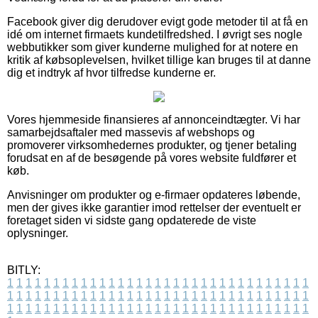
Facebook giver dig derudover evigt gode metoder til at få en
idé om internet firmaets kundetilfredshed. I øvrigt ses nogle
webbutikker som giver kunderne mulighed for at notere en
kritik af købsoplevelsen, hvilket tillige kan bruges til at danne
dig et indtryk af hvor tilfredse kunderne er.
Vores hjemmeside finansieres af annonceindtægter. Vi har
samarbejdsaftaler med massevis af webshops og
promoverer virksomhedernes produkter, og tjener betaling
forudsat en af de besøgende på vores website fuldfører et
køb.
Anvisninger om produkter og e-firmaer opdateres løbende,
men der gives ikke garantier imod rettelser der eventuelt er
foretaget siden vi sidste gang opdaterede de viste
oplysninger.
BITLY:
1
1
1
1
1
1
1
1
1
1
1
1
1
1
1
1
1
1
1
1
1
1
1
1
1
1
1
1
1
1
1
1
1
1
1
1
1
1
1
1
1
1
1
1
1
1
1
1
1
1
1
1
1
1
1
1
1
1
1
1
1
1
1
1
1
1
1
1
1
1
1
1
1
1
1
1
1
1
1
1
1
1
1
1
1
1
1
1
1
1
1
1
1
1
1
1
1
1
1