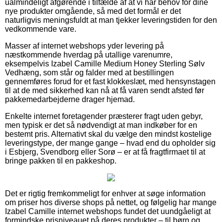
ualmindeligt afgørende i tilfælde af at vi har behov for dine
nye produkter omgående, så med det formål er det
naturligvis meningsfuldt at man tjekker leveringstiden for den
vedkommende vare.
Masser af internet webshops yder levering på
næstkommende hverdag på utallige varenumre,
eksempelvis Izabel Camille Medium Honey Sterling Sølv
Vedhæng, som står og falder med at bestillingen
gennemføres forud for et fast klokkeslæt, med hensynstagen
til at de med sikkerhed kan nå at få varen sendt afsted før
pakkemedarbejderne drager hjemad.
Enkelte internet foretagender præsterer fragt uden gebyr,
men typisk er det så nødvendigt at man indkøber for en
bestemt pris. Alternativt skal du vælge den mindst kostelige
leveringstype, der mange gange – hvad end du opholder sig
i Esbjerg, Svendborg eller Sorø – er at få fragtfirmaet til at
bringe pakken til en pakkeshop.
Det er rigtig fremkommeligt for enhver at søge information
om priser hos diverse shops på nettet, og følgelig har mange
Izabel Camille internet webshops fundet det uundgåeligt at
formindske prisniveauet på deres produkter – til børn og