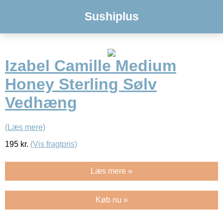
Sushiplus
Izabel Camille Medium
Honey Sterling Sølv
Vedhæng
(Læs mere)
195
kr.
(Vis fragtpris)
Læs mere »
Køb nu »