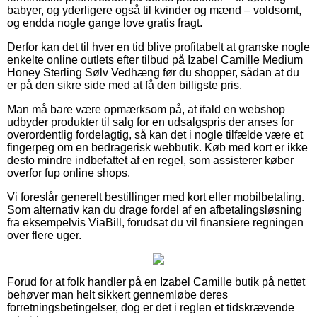
babyer, og yderligere også til kvinder og mænd – voldsomt,
og endda nogle gange love gratis fragt.
Derfor kan det til hver en tid blive profitabelt at granske nogle
enkelte online outlets efter tilbud på Izabel Camille Medium
Honey Sterling Sølv Vedhæng før du shopper, sådan at du
er på den sikre side med at få den billigste pris.
Man må bare være opmærksom på, at ifald en webshop
udbyder produkter til salg for en udsalgspris der anses for
overordentlig fordelagtig, så kan det i nogle tilfælde være et
fingerpeg om en bedragerisk webbutik. Køb med kort er ikke
desto mindre indbefattet af en regel, som assisterer køber
overfor fup online shops.
Vi foreslår generelt bestillinger med kort eller mobilbetaling.
Som alternativ kan du drage fordel af en afbetalingsløsning
fra eksempelvis ViaBill, forudsat du vil finansiere regningen
over flere uger.
Forud for at folk handler på en Izabel Camille butik på nettet
behøver man helt sikkert gennemløbe deres
forretningsbetingelser, dog er det i reglen et tidskrævende