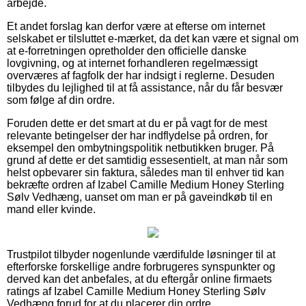
arbejde.
Et andet forslag kan derfor være at efterse om internet
selskabet er tilsluttet e-mærket, da det kan være et signal om
at e-forretningen opretholder den officielle danske
lovgivning, og at internet forhandleren regelmæssigt
overværes af fagfolk der har indsigt i reglerne. Desuden
tilbydes du lejlighed til at få assistance, når du får besvær
som følge af din ordre.
Foruden dette er det smart at du er på vagt for de mest
relevante betingelser der har indflydelse på ordren, for
eksempel den ombytningspolitik netbutikken bruger. På
grund af dette er det samtidig essesentielt, at man når som
helst opbevarer sin faktura, således man til enhver tid kan
bekræfte ordren af Izabel Camille Medium Honey Sterling
Sølv Vedhæng, uanset om man er på gaveindkøb til en
mand eller kvinde.
Trustpilot tilbyder nogenlunde værdifulde løsninger til at
efterforske forskellige andre forbrugeres synspunkter og
derved kan det anbefales, at du eftergår online firmaets
ratings af Izabel Camille Medium Honey Sterling Sølv
Vedhæng forud for at du placerer din ordre.