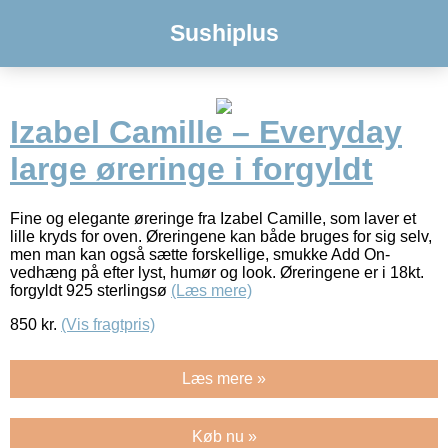
Sushiplus
Izabel Camille – Everyday
large øreringe i forgyldt
Fine og elegante øreringe fra Izabel Camille, som laver et
lille kryds for oven. Øreringene kan både bruges for sig selv,
men man kan også sætte forskellige, smukke Add On-
vedhæng på efter lyst, humør og look. Øreringene er i 18kt.
forgyldt 925 sterlingsø
(Læs mere)
850
kr.
(Vis fragtpris)
Læs mere »
Køb nu »