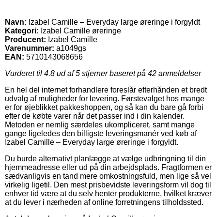
Navn:
Izabel Camille – Everyday large øreringe i forgyldt
Kategori:
Izabel Camille øreringe
Producent:
Izabel Camille
Varenummer:
a1049gs
EAN:
5710143068656
Vurderet til
4.8
ud af 5 stjerner baseret på
42
anmeldelser
En hel del internet forhandlere foreslår efterhånden et bredt
udvalg af muligheder for levering. Førstevalget hos mange
er for øjeblikket pakkeshoppen, og så kan du bare gå forbi
efter de købte varer når det passer ind i din kalender.
Metoden er nemlig særdeles ukompliceret, samt mange
gange ligeledes den billigste leveringsmanér ved køb af
Izabel Camille – Everyday large øreringe i forgyldt.
Du burde alternativt planlægge at vælge udbringning til din
hjemmeadresse eller ud på din arbejdsplads. Fragtformen er
sædvanligvis en tand mere omkostningsfuld, men lige så vel
virkelig ligetil. Den mest prisbevidste leveringsform vil dog til
enhver tid være at du selv henter produkterne, hvilket kræver
at du lever i nærheden af online forretningens tilholdssted.