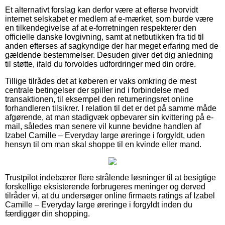
Et alternativt forslag kan derfor være at efterse hvorvidt
internet selskabet er medlem af e-mærket, som burde være
en tilkendegivelse af at e-forretningen respekterer den
officielle danske lovgivning, samt at netbutikken fra tid til
anden efterses af sagkyndige der har meget erfaring med de
gældende bestemmelser. Desuden giver det dig anledning
til støtte, ifald du forvoldes udfordringer med din ordre.
Tillige tilrådes det at køberen er vaks omkring de mest
centrale betingelser der spiller ind i forbindelse med
transaktionen, til eksempel den returneringsret online
forhandleren tilsikrer. I relation til det er det på samme måde
afgørende, at man stadigvæk opbevarer sin kvittering på e-
mail, således man senere vil kunne bevidne handlen af
Izabel Camille – Everyday large øreringe i forgyldt, uden
hensyn til om man skal shoppe til en kvinde eller mand.
Trustpilot indebærer flere strålende løsninger til at besigtige
forskellige eksisterende forbrugeres meninger og derved
tilråder vi, at du undersøger online firmaets ratings af Izabel
Camille – Everyday large øreringe i forgyldt inden du
færdiggør din shopping.