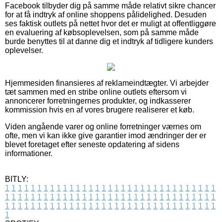
Facebook tilbyder dig på samme måde relativt sikre chancer
for at få indtryk af online shoppens pålidelighed. Desuden
ses faktisk outlets på nettet hvor det er muligt at offentliggøre
en evaluering af købsoplevelsen, som på samme måde
burde benyttes til at danne dig et indtryk af tidligere kunders
oplevelser.
Hjemmesiden finansieres af reklameindtægter. Vi arbejder
tæt sammen med en stribe online outlets eftersom vi
annoncerer forretningernes produkter, og indkasserer
kommission hvis en af vores brugere realiserer et køb.
Viden angående varer og online forretninger værnes om
ofte, men vi kan ikke give garantier imod ændringer der er
blevet foretaget efter seneste opdatering af sidens
informationer.
BITLY:
1
1
1
1
1
1
1
1
1
1
1
1
1
1
1
1
1
1
1
1
1
1
1
1
1
1
1
1
1
1
1
1
1
1
1
1
1
1
1
1
1
1
1
1
1
1
1
1
1
1
1
1
1
1
1
1
1
1
1
1
1
1
1
1
1
1
1
1
1
1
1
1
1
1
1
1
1
1
1
1
1
1
1
1
1
1
1
1
1
1
1
1
1
1
1
1
1
1
1
1