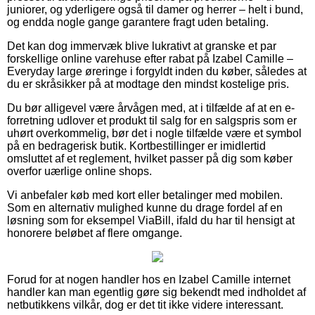
juniorer, og yderligere også til damer og herrer – helt i bund,
og endda nogle gange garantere fragt uden betaling.
Det kan dog immervæk blive lukrativt at granske et par
forskellige online varehuse efter rabat på Izabel Camille –
Everyday large øreringe i forgyldt inden du køber, således at
du er skråsikker på at modtage den mindst kostelige pris.
Du bør alligevel være årvågen med, at i tilfælde af at en e-
forretning udlover et produkt til salg for en salgspris som er
uhørt overkommelig, bør det i nogle tilfælde være et symbol
på en bedragerisk butik. Kortbestillinger er imidlertid
omsluttet af et reglement, hvilket passer på dig som køber
overfor uærlige online shops.
Vi anbefaler køb med kort eller betalinger med mobilen.
Som en alternativ mulighed kunne du drage fordel af en
løsning som for eksempel ViaBill, ifald du har til hensigt at
honorere beløbet af flere omgange.
Forud for at nogen handler hos en Izabel Camille internet
handler kan man egentlig gøre sig bekendt med indholdet af
netbutikkens vilkår, dog er det tit ikke videre interessant.