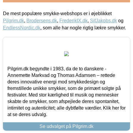
De mest populære smykke-webshops er i øjeblikket
Pilgrim.dk
,
Brodersens.dk
,
FrederikIX.dk
,
SifJakobs.dk
og
EndlessNordic.dk
, som alle har nogle rigtig lækre smykker.
Pilgrim.dk begyndte i 1983, da de to danskere -
Annemette Markvad og Thomas Adamsen – rettede
deres innovative energi mod smykkedesign og
fremstillede unikke smykker, som de primært solgte på
festivaler. Med stor kærlighed til musik og mennesker
skabte de smykker, som afspejlede deres spontanitet,
intimitet og autenticitet; alle dybtfølte værdier. Klik her for
at se deres udvalg.
Se udvalget på Pilgrim.dk