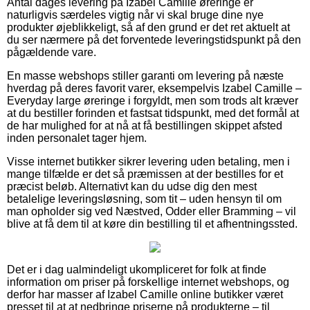
Antal dages levering på Izabel Camille øreringe er
naturligvis særdeles vigtig når vi skal bruge dine nye
produkter øjeblikkeligt, så af den grund er det ret aktuelt at
du ser nærmere på det forventede leveringstidspunkt på den
pågældende vare.
En masse webshops stiller garanti om levering på næste
hverdag på deres favorit varer, eksempelvis Izabel Camille –
Everyday large øreringe i forgyldt, men som trods alt kræver
at du bestiller forinden et fastsat tidspunkt, med det formål at
de har mulighed for at nå at få bestillingen skippet afsted
inden personalet tager hjem.
Visse internet butikker sikrer levering uden betaling, men i
mange tilfælde er det så præmissen at der bestilles for et
præcist beløb. Alternativt kan du udse dig den mest
betalelige leveringsløsning, som tit – uden hensyn til om
man opholder sig ved Næstved, Odder eller Bramming – vil
blive at få dem til at køre din bestilling til et afhentningssted.
Det er i dag ualmindeligt ukompliceret for folk at finde
information om priser på forskellige internet webshops, og
derfor har masser af Izabel Camille online butikker været
presset til at at nedbringe priserne på produkterne – til