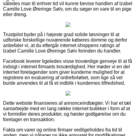
således man til enhver tid vil kunne bevise handlen af Izabel
Camille Love Øreringe Sølv, om du søger en vare til en pige
eller dreng.
Trustpilot byder på i højeste grad solide løsninger til at
udforske forskellige nuværende køberes domme og derfor
anbefaler vi, at du eftergår internet shoppens ratings af
Izabel Camille Love Øreringe Sølv forinden du handler.
Facebook leverer ligeledes visse troværdige genveje til at få
indsigt i internet firmaets troværdighed. Her møder vi en del
internet foretagender som giver kunderne mulighed for at
registrere en evaluering af ordreforløbet, som lige så vel
burde anvendes til at få et indblik i kundernes tilfredshed.
Dette website finansieres af annonceindtægter. Vi har et tæt
samarbejde med en lang række internet butikker i form af at
vi formidler deres produkter, og høster godtgørelse om du
foretager en transaktion.
Fakta om varer og online firmaer vedligeholdes fra tid til
anden, men vi påtager os ikke ansvaret for modifikationer