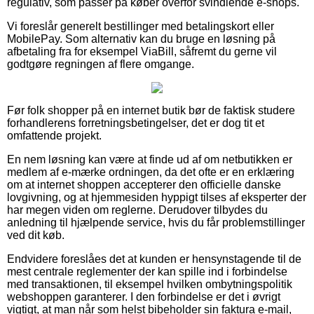
regulativ, som passer på køber overfor svindlende e-shops.
Vi foreslår generelt bestillinger med betalingskort eller
MobilePay. Som alternativ kan du bruge en løsning på
afbetaling fra for eksempel ViaBill, såfremt du gerne vil
godtgøre regningen af flere omgange.
Før folk shopper på en internet butik bør de faktisk studere
forhandlerens forretningsbetingelser, det er dog tit et
omfattende projekt.
En nem løsning kan være at finde ud af om netbutikken er
medlem af e-mærke ordningen, da det ofte er en erklæring
om at internet shoppen accepterer den officielle danske
lovgivning, og at hjemmesiden hyppigt tilses af eksperter der
har megen viden om reglerne. Derudover tilbydes du
anledning til hjælpende service, hvis du får problemstillinger
ved dit køb.
Endvidere foreslåes det at kunden er hensynstagende til de
mest centrale reglementer der kan spille ind i forbindelse
med transaktionen, til eksempel hvilken ombytningspolitik
webshoppen garanterer. I den forbindelse er det i øvrigt
vigtigt, at man når som helst bibeholder sin faktura e-mail,