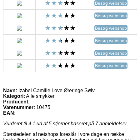
Besøg webshop
Besøg webshop
Besøg webshop
Besøg webshop
Besøg webshop
Besøg webshop
Navn:
Izabel Camille Love Øreringe Sølv
Kategori:
Alle smykker
Producent:
Varenummer:
10475
EAN:
Vurderet til
4.1
ud af 5 stjerner baseret på
7
anmeldelser
Størstedelen af netshops foreslår i vore dage en række
forskellige former for levering. Førstevalget hos mange er i