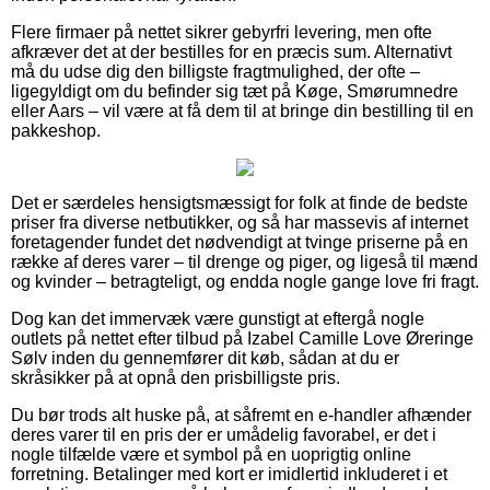
Flere firmaer på nettet sikrer gebyrfri levering, men ofte
afkræver det at der bestilles for en præcis sum. Alternativt
må du udse dig den billigste fragtmulighed, der ofte –
ligegyldigt om du befinder sig tæt på Køge, Smørumnedre
eller Aars – vil være at få dem til at bringe din bestilling til en
pakkeshop.
Det er særdeles hensigtsmæssigt for folk at finde de bedste
priser fra diverse netbutikker, og så har massevis af internet
foretagender fundet det nødvendigt at tvinge priserne på en
række af deres varer – til drenge og piger, og ligeså til mænd
og kvinder – betragteligt, og endda nogle gange love fri fragt.
Dog kan det immervæk være gunstigt at eftergå nogle
outlets på nettet efter tilbud på Izabel Camille Love Øreringe
Sølv inden du gennemfører dit køb, sådan at du er
skråsikker på at opnå den prisbilligste pris.
Du bør trods alt huske på, at såfremt en e-handler afhænder
deres varer til en pris der er umådelig favorabel, er det i
nogle tilfælde være et symbol på en uoprigtig online
forretning. Betalinger med kort er imidlertid inkluderet i et