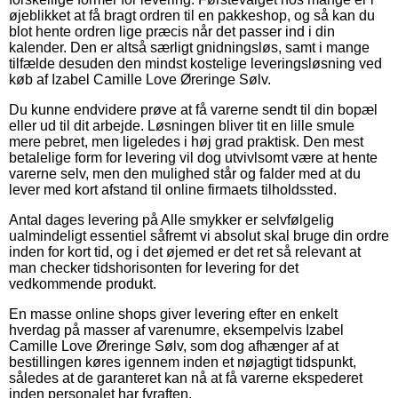
øjeblikket at få bragt ordren til en pakkeshop, og så kan du
blot hente ordren lige præcis når det passer ind i din
kalender. Den er altså særligt gnidningsløs, samt i mange
tilfælde desuden den mindst kostelige leveringsløsning ved
køb af Izabel Camille Love Øreringe Sølv.
Du kunne endvidere prøve at få varerne sendt til din bopæl
eller ud til dit arbejde. Løsningen bliver tit en lille smule
mere pebret, men ligeledes i høj grad praktisk. Den mest
betalelige form for levering vil dog utvivlsomt være at hente
varerne selv, men den mulighed står og falder med at du
lever med kort afstand til online firmaets tilholdssted.
Antal dages levering på Alle smykker er selvfølgelig
ualmindeligt essentiel såfremt vi absolut skal bruge din ordre
inden for kort tid, og i det øjemed er det ret så relevant at
man checker tidshorisonten for levering for det
vedkommende produkt.
En masse online shops giver levering efter en enkelt
hverdag på masser af varenumre, eksempelvis Izabel
Camille Love Øreringe Sølv, som dog afhænger af at
bestillingen køres igennem inden et nøjagtigt tidspunkt,
således at de garanteret kan nå at få varerne ekspederet
inden personalet har fyraften.