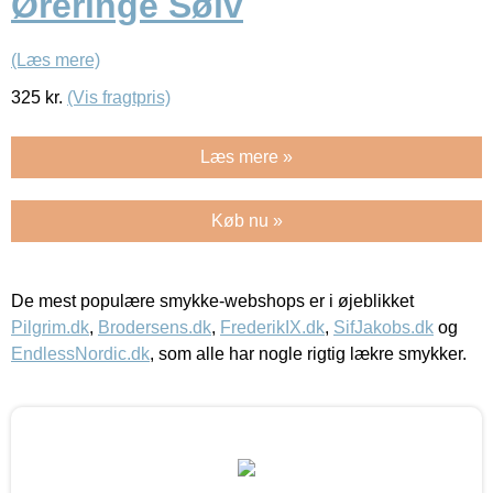
Øreringe Sølv
(Læs mere)
325
kr.
(Vis fragtpris)
Læs mere »
Køb nu »
De mest populære smykke-webshops er i øjeblikket
Pilgrim.dk
,
Brodersens.dk
,
FrederikIX.dk
,
SifJakobs.dk
og
EndlessNordic.dk
, som alle har nogle rigtig lækre smykker.