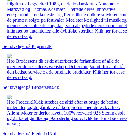
Pilgrim.dk begyndte i 1983, da de to danskere - Annemette
Markvad og Thomas Adamsen – rettede deres innovative
energi mod smykkedesign og fremstillede unikke smykker, som
de primært solgte på festivaler. Med stor kærlighed til musik og
mennesker skabte de smykker, som afspejlede deres spontanitet,
intimitet og autenticitet; alle dybtfølte værdier. Klik her for at se
deres udvalg.
Se udvalget på Pilgrim.dk
Hos Brodersens.dk er de autoriserede forhandlere af alle de
mærker du ser i deres webshop. Det er din garanti for at du får
den bedste service og de originale produkter. Klik her for at se
deres udvalg.
Se udvalget på Brodersens.dk
Hos FrederikIX.dk stræber de altid efter at bruge de bedste
materialer, og de går ikke på kompromis med deres kvalitet.
Alle smykker er derfor lavet i 100% recycled 925 Sterling sølv
og 22 karat guldbelagt 925 sterling sølv. Klik her for at se deres
udvalg.
Se udvalget på FrederikIX.dk