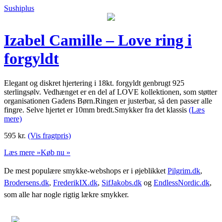
Sushiplus
Izabel Camille – Love ring i
forgyldt
Elegant og diskret hjertering i 18kt. forgyldt genbrugt 925
sterlingsølv. Vedhænget er en del af LOVE kollektionen, som støtter
organisationen Gadens Børn.Ringen er justerbar, så den passer alle
fingre. Selve hjertet er 10mm bredt.Smykker fra det klassis
(Læs
mere)
595
kr.
(Vis fragtpris)
Læs mere »
Køb nu »
De mest populære smykke-webshops er i øjeblikket
Pilgrim.dk
,
Brodersens.dk
,
FrederikIX.dk
,
SifJakobs.dk
og
EndlessNordic.dk
,
som alle har nogle rigtig lækre smykker.