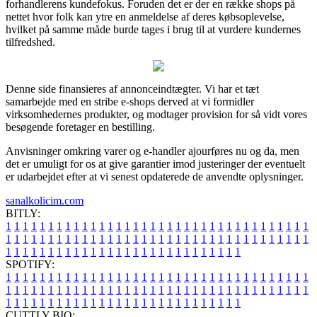
forhandlerens kundefokus. Foruden det er der en række shops på
nettet hvor folk kan ytre en anmeldelse af deres købsoplevelse,
hvilket på samme måde burde tages i brug til at vurdere kundernes
tilfredshed.
Denne side finansieres af annonceindtægter. Vi har et tæt
samarbejde med en stribe e-shops derved at vi formidler
virksomhedernes produkter, og modtager provision for så vidt vores
besøgende foretager en bestilling.
Anvisninger omkring varer og e-handler ajourføres nu og da, men
det er umuligt for os at give garantier imod justeringer der eventuelt
er udarbejdet efter at vi senest opdaterede de anvendte oplysninger.
sanalkolicim.com
BITLY:
1
1
1
1
1
1
1
1
1
1
1
1
1
1
1
1
1
1
1
1
1
1
1
1
1
1
1
1
1
1
1
1
1
1
1
1
1
1
1
1
1
1
1
1
1
1
1
1
1
1
1
1
1
1
1
1
1
1
1
1
1
1
1
1
1
1
1
1
1
1
1
1
1
1
1
1
1
1
1
1
1
1
1
1
1
1
1
1
1
1
1
1
1
1
1
1
1
1
1
1
SPOTIFY:
1
1
1
1
1
1
1
1
1
1
1
1
1
1
1
1
1
1
1
1
1
1
1
1
1
1
1
1
1
1
1
1
1
1
1
1
1
1
1
1
1
1
1
1
1
1
1
1
1
1
1
1
1
1
1
1
1
1
1
1
1
1
1
1
1
1
1
1
1
1
1
1
1
1
1
1
1
1
1
1
1
1
1
1
1
1
1
1
1
1
1
1
1
1
1
1
1
1
1
1
CUTTLY BIO: