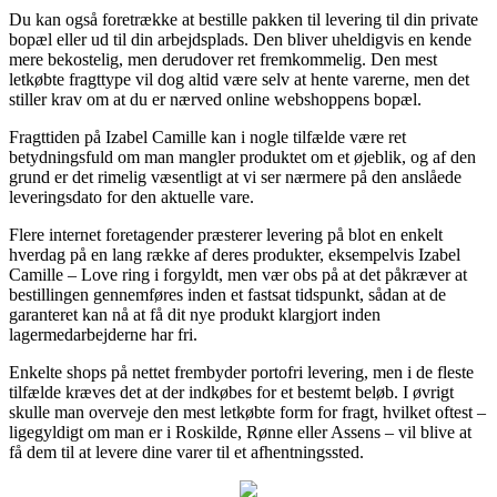
Du kan også foretrække at bestille pakken til levering til din private
bopæl eller ud til din arbejdsplads. Den bliver uheldigvis en kende
mere bekostelig, men derudover ret fremkommelig. Den mest
letkøbte fragttype vil dog altid være selv at hente varerne, men det
stiller krav om at du er nærved online webshoppens bopæl.
Fragttiden på Izabel Camille kan i nogle tilfælde være ret
betydningsfuld om man mangler produktet om et øjeblik, og af den
grund er det rimelig væsentligt at vi ser nærmere på den anslåede
leveringsdato for den aktuelle vare.
Flere internet foretagender præsterer levering på blot en enkelt
hverdag på en lang række af deres produkter, eksempelvis Izabel
Camille – Love ring i forgyldt, men vær obs på at det påkræver at
bestillingen gennemføres inden et fastsat tidspunkt, sådan at de
garanteret kan nå at få dit nye produkt klargjort inden
lagermedarbejderne har fri.
Enkelte shops på nettet frembyder portofri levering, men i de fleste
tilfælde kræves det at der indkøbes for et bestemt beløb. I øvrigt
skulle man overveje den mest letkøbte form for fragt, hvilket oftest –
ligegyldigt om man er i Roskilde, Rønne eller Assens – vil blive at
få dem til at levere dine varer til et afhentningssted.