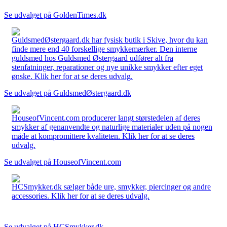
Se udvalget på GoldenTimes.dk
GuldsmedØstergaard.dk har fysisk butik i Skive, hvor du kan
finde mere end 40 forskellige smykkemærker. Den interne
guldsmed hos Guldsmed Østergaard udfører alt fra
stenfatninger, reparationer og nye unikke smykker efter eget
ønske. Klik her for at se deres udvalg.
Se udvalget på GuldsmedØstergaard.dk
HouseofVincent.com producerer langt størstedelen af deres
smykker af genanvendte og naturlige materialer uden på nogen
måde at kompromittere kvaliteten. Klik her for at se deres
udvalg.
Se udvalget på HouseofVincent.com
HCSmykker.dk sælger både ure, smykker, piercinger og andre
accessories. Klik her for at se deres udvalg.
Se udvalget på HCSmykker.dk