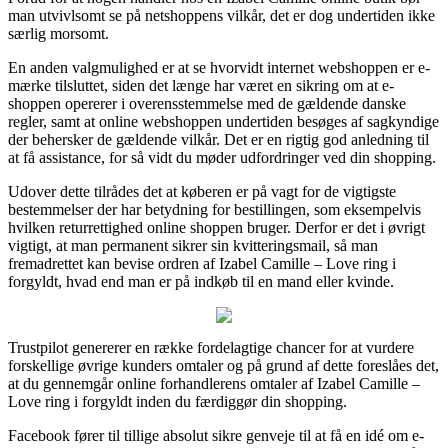
man utvivlsomt se på netshoppens vilkår, det er dog undertiden ikke
særlig morsomt.
En anden valgmulighed er at se hvorvidt internet webshoppen er e-
mærke tilsluttet, siden det længe har været en sikring om at e-
shoppen opererer i overensstemmelse med de gældende danske
regler, samt at online webshoppen undertiden besøges af sagkyndige
der behersker de gældende vilkår. Det er en rigtig god anledning til
at få assistance, for så vidt du møder udfordringer ved din shopping.
Udover dette tilrådes det at køberen er på vagt for de vigtigste
bestemmelser der har betydning for bestillingen, som eksempelvis
hvilken returrettighed online shoppen bruger. Derfor er det i øvrigt
vigtigt, at man permanent sikrer sin kvitteringsmail, så man
fremadrettet kan bevise ordren af Izabel Camille – Love ring i
forgyldt, hvad end man er på indkøb til en mand eller kvinde.
Trustpilot genererer en række fordelagtige chancer for at vurdere
forskellige øvrige kunders omtaler og på grund af dette foreslåes det,
at du gennemgår online forhandlerens omtaler af Izabel Camille –
Love ring i forgyldt inden du færdiggør din shopping.
Facebook fører til tillige absolut sikre genveje til at få en idé om e-