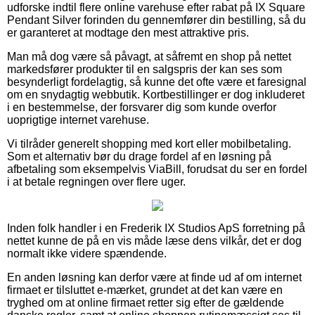
udforske indtil flere online varehuse efter rabat på IX Square
Pendant Silver forinden du gennemfører din bestilling, så du
er garanteret at modtage den mest attraktive pris.
Man må dog være så påvagt, at såfremt en shop på nettet
markedsfører produkter til en salgspris der kan ses som
besynderligt fordelagtig, så kunne det ofte være et faresignal
om en snydagtig webbutik. Kortbestillinger er dog inkluderet
i en bestemmelse, der forsvarer dig som kunde overfor
uoprigtige internet varehuse.
Vi tilråder generelt shopping med kort eller mobilbetaling.
Som et alternativ bør du drage fordel af en løsning på
afbetaling som eksempelvis ViaBill, forudsat du ser en fordel
i at betale regningen over flere uger.
Inden folk handler i en Frederik IX Studios ApS forretning på
nettet kunne de på en vis måde læse dens vilkår, det er dog
normalt ikke videre spændende.
En anden løsning kan derfor være at finde ud af om internet
firmaet er tilsluttet e-mærket, grundet at det kan være en
tryghed om at online firmaet retter sig efter de gældende