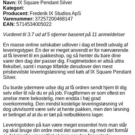
Navn:
IX Square Pendant Silver
Kategori:
Producent:
Frederik IX Studios ApS
Varenummer:
37257200468147
EAN:
5714534005022
Vurderet til
3.7
ud af 5 stjerner baseret på
11
anmeldelser
En masse online selskaber udlover i dag et bredt udvalg af
leveringstyper. En der er meget anvendt er for nærværende
at få leveret til en pakkeshop, og så henter du bare dine
varer den dag der passer dig. Fragtmetoden er altså ultra
fleksibel, samt i mange tilfælde derudover den mest
prisbevidste leveringsløsning ved køb af IX Square Pendant
Silver.
Du burde ydermere udse dig at få ordren sendt hjem til dig
selv eller til når du er på job. Fragtformen er som oftest en
anelse mere bekostelig, men endda i høj grad
overkommelig. Den mindst kostelige leveringsløsning vil
dog utvivlsomt være selv at hente pakken, men den løsning
er betinget af at du er tæt på netbutikkens lager.
Leveringstiden på kan være meget essentiel hvis man står
og skal bruge din ordre med det samme, og med det formål