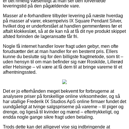
er det rimelig væsentligt at man ser den forventede
leveringstid på den pågældende vare.
Masser af e-forhandlere tilbyder levering på næste hverdag
på masser af varer, eksempelvis IX Square Pendant Silver,
hvilket dog er underforstået at handlen gemmenføres før et
aftalt klokkeslæt, så at de kan nå at få dit nye produkt skippet
afsted forinden de lageransatte får fri.
Nogle få internet handler lover fragt uden gebyr, men ofte
forudsætter det at man handler for en bestemt pris. Ellers
kunne du beslutte sig for den billigste fragtmetode, som tit –
uden hensyn til om man befinder sig nær Roskilde, Lillerød
eller Helsinge – vil være at få dem til at bringe varerne til et
afhentningssted.
Det er jo efterhånden meget bekvemt for forbrugerne at
analysere priser på forskellige online virksomheder, og så
har utallige Frederik IX Studios ApS online firmaer fundet det
uundgåeligt at tvinge salgspriserne på varerne – til piger og
drenge, og ligeså til kvinder og mænd – eftertrykkeligt, og
endda nogle gange sikre fragt uden betaling.
Trods dette kan det alligevel vise sig indbringende at