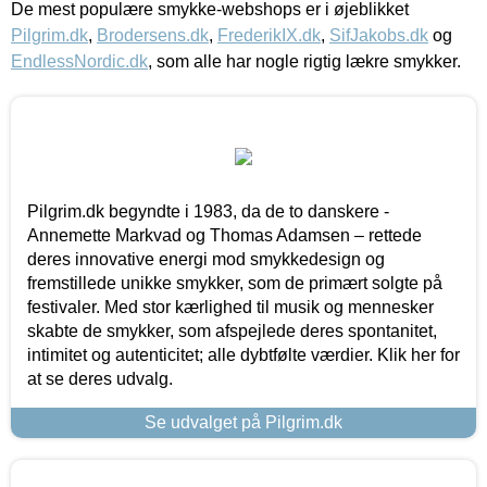
De mest populære smykke-webshops er i øjeblikket
Pilgrim.dk
,
Brodersens.dk
,
FrederikIX.dk
,
SifJakobs.dk
og
EndlessNordic.dk
, som alle har nogle rigtig lækre smykker.
Pilgrim.dk begyndte i 1983, da de to danskere -
Annemette Markvad og Thomas Adamsen – rettede
deres innovative energi mod smykkedesign og
fremstillede unikke smykker, som de primært solgte på
festivaler. Med stor kærlighed til musik og mennesker
skabte de smykker, som afspejlede deres spontanitet,
intimitet og autenticitet; alle dybtfølte værdier. Klik her for
at se deres udvalg.
Se udvalget på Pilgrim.dk