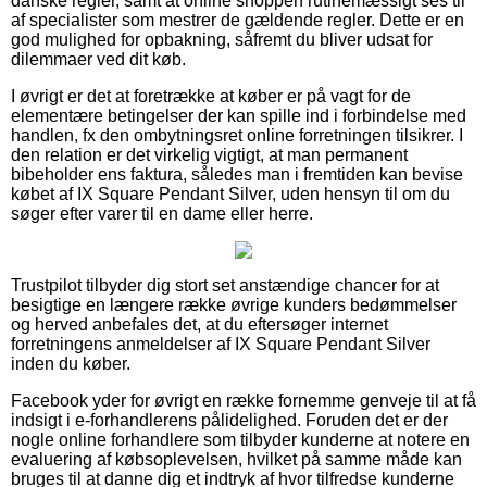
danske regler, samt at online shoppen rutinemæssigt ses til
af specialister som mestrer de gældende regler. Dette er en
god mulighed for opbakning, såfremt du bliver udsat for
dilemmaer ved dit køb.
I øvrigt er det at foretrække at køber er på vagt for de
elementære betingelser der kan spille ind i forbindelse med
handlen, fx den ombytningsret online forretningen tilsikrer. I
den relation er det virkelig vigtigt, at man permanent
bibeholder ens faktura, således man i fremtiden kan bevise
købet af IX Square Pendant Silver, uden hensyn til om du
søger efter varer til en dame eller herre.
Trustpilot tilbyder dig stort set anstændige chancer for at
besigtige en længere række øvrige kunders bedømmelser
og herved anbefales det, at du eftersøger internet
forretningens anmeldelser af IX Square Pendant Silver
inden du køber.
Facebook yder for øvrigt en række fornemme genveje til at få
indsigt i e-forhandlerens pålidelighed. Foruden det er der
nogle online forhandlere som tilbyder kunderne at notere en
evaluering af købsoplevelsen, hvilket på samme måde kan
bruges til at danne dig et indtryk af hvor tilfredse kunderne