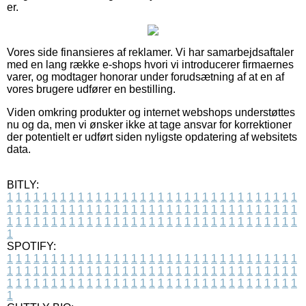
er.
Vores side finansieres af reklamer. Vi har samarbejdsaftaler
med en lang række e-shops hvori vi introducerer firmaernes
varer, og modtager honorar under forudsætning af at en af
vores brugere udfører en bestilling.
Viden omkring produkter og internet webshops understøttes
nu og da, men vi ønsker ikke at tage ansvar for korrektioner
der potentielt er udført siden nyligste opdatering af websitets
data.
BITLY:
1
1
1
1
1
1
1
1
1
1
1
1
1
1
1
1
1
1
1
1
1
1
1
1
1
1
1
1
1
1
1
1
1
1
1
1
1
1
1
1
1
1
1
1
1
1
1
1
1
1
1
1
1
1
1
1
1
1
1
1
1
1
1
1
1
1
1
1
1
1
1
1
1
1
1
1
1
1
1
1
1
1
1
1
1
1
1
1
1
1
1
1
1
1
1
1
1
1
1
1
SPOTIFY:
1
1
1
1
1
1
1
1
1
1
1
1
1
1
1
1
1
1
1
1
1
1
1
1
1
1
1
1
1
1
1
1
1
1
1
1
1
1
1
1
1
1
1
1
1
1
1
1
1
1
1
1
1
1
1
1
1
1
1
1
1
1
1
1
1
1
1
1
1
1
1
1
1
1
1
1
1
1
1
1
1
1
1
1
1
1
1
1
1
1
1
1
1
1
1
1
1
1
1
1