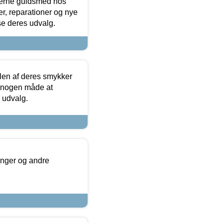
terne guldsmed hos
r, reparationer og nye
se deres udvalg.
len af deres smykker
å nogen måde at
s udvalg.
inger og andre