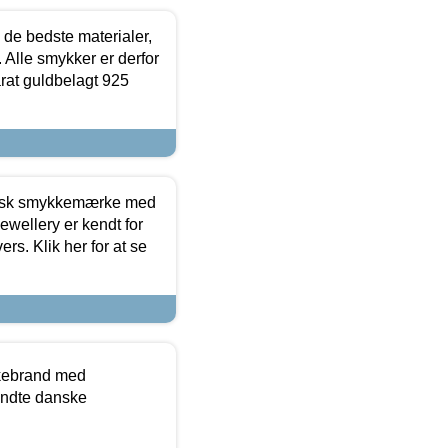
 de bedste materialer,
 Alle smykker er derfor
arat guldbelagt 925
dansk smykkemærke med
ewellery er kendt for
ers. Klik her for at se
kkebrand med
ndte danske