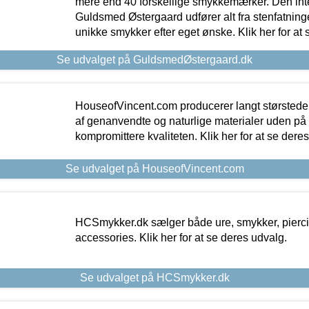
mere end 40 forskellige smykkemærker. Den in
Guldsmed Østergaard udfører alt fra stenfatninge
unikke smykker efter eget ønske. Klik her for at 
Se udvalget på GuldsmedØstergaard.dk
HouseofVincent.com producerer langt størstede
af genanvendte og naturlige materialer uden p
kompromittere kvaliteten. Klik her for at se dere
Se udvalget på HouseofVincent.com
HCSmykker.dk sælger både ure, smykker, pierc
accessories. Klik her for at se deres udvalg.
Se udvalget på HCSmykker.dk