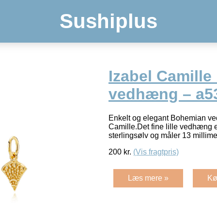
Sushiplus
Izabel Camill
vedhæng – a5
Enkelt og elegant Bohemian ve
Camille.Det fine lille vedhæng er
sterlingsølv og måler 13 millime
200
kr.
(Vis fragtpris)
Læs mere »
Kø