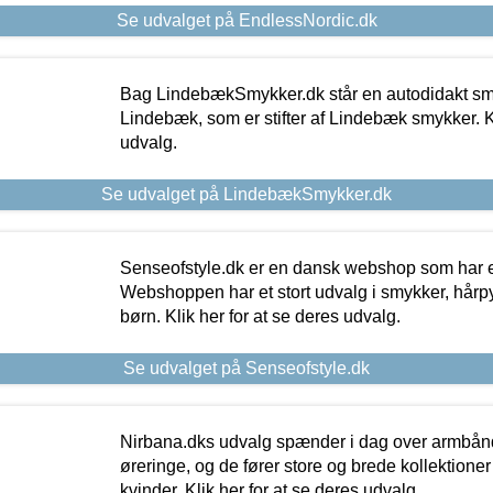
Se udvalget på EndlessNordic.dk
Bag LindebækSmykker.dk står en autodidakt s
Lindebæk, som er stifter af Lindebæk smykker. Kl
udvalg.
Se udvalget på LindebækSmykker.dk
Senseofstyle.dk er en dansk webshop som har e
Webshoppen har et stort udvalg i smykker, hårpy
børn. Klik her for at se deres udvalg.
Se udvalget på Senseofstyle.dk
Nirbana.dks udvalg spænder i dag over armbånd
øreringe, og de fører store og brede kollektione
kvinder. Klik her for at se deres udvalg.