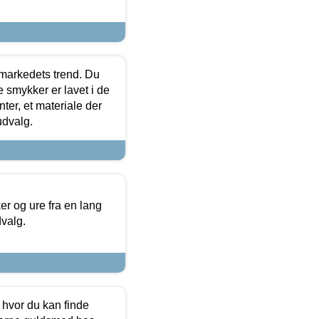
markedets trend. Du
e smykker er lavet i de
ter, et materiale der
udvalg.
 og ure fra en lang
dvalg.
 hvor du kan finde