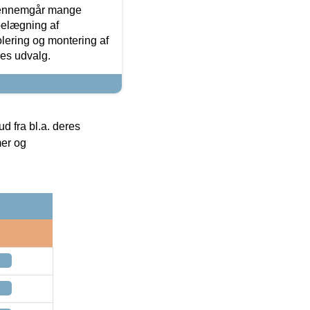
gennemgår mange
 belægning af
olering og montering af
res udvalg.
 fra bl.a. deres
mer og