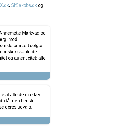
IX.dk
,
SifJakobs.dk
og
- Annemette Markvad og
ergi mod
som de primært solgte
mennesker skabte de
et og autenticitet; alle
.
re af alle de mærker
 du får den bedste
 se deres udvalg.