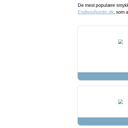
De mest populære smykk
EndlessNordic.dk
, som a