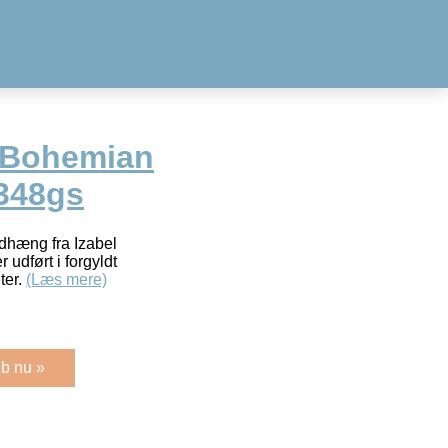
e Bohemian
348gs
dhæng fra Izabel
 udført i forgyldt
ter.
(Læs mere)
b nu »