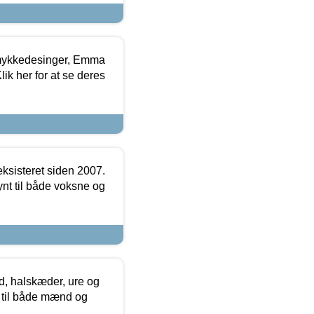
mykkedesinger, Emma
ik her for at se deres
ksisteret siden 2007.
nt til både voksne og
, halskæder, ure og
r til både mænd og