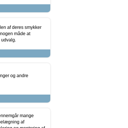
len af deres smykker
å nogen måde at
s udvalg.
inger og andre
gennemgår mange
 belægning af