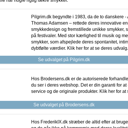
lle har nogle rigtig lækre smykker.
Pilgrim.dk begyndte i 1983, da de to danskere 
Thomas Adamsen – rettede deres innovative en
smykkedesign og fremstillede unikke smykker, 
på festivaler. Med stor kærlighed til musik og 
smykker, som afspejlede deres spontanitet, intimit
dybtfølte værdier. Klik her for at se deres udvalg
Se udvalget på Pilgrim.dk
Hos Brodersens.dk er de autoriserede forhandle
du ser i deres webshop. Det er din garanti for at
service og de originale produkter. Klik her for at
Se udvalget på Brodersens.dk
Hos FrederikIX.dk stræber de altid efter at bruge