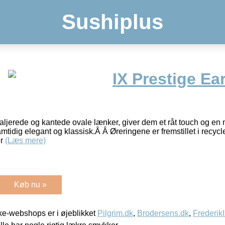
Sushiplus
IX Prestige Ea
aljerede og kantede ovale lænker, giver dem et råt touch og en
samtidig elegant og klassisk.Â Â Øreringene er fremstillet i recycl
er
(Læs mere)
Køb nu »
e-webshops er i øjeblikket
Pilgrim.dk
,
Brodersens.dk
,
Frederik