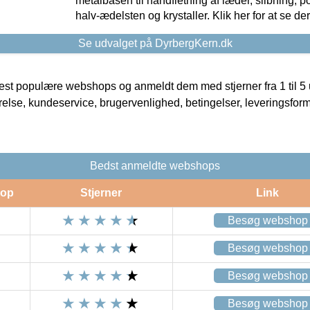
metalbasen til håndfletning af læder, slibning, p
halv-ædelsten og krystaller. Klik her for at se de
Se udvalget på DyrbergKern.dk
t populære webshops og anmeldt dem med stjerner fra 1 til 5 ud
rrelse, kundeservice, brugervenlighed, betingelser, leveringsfor
Bedst anmeldte webshops
op
Stjerner
Link
Besøg webshop
Besøg webshop
Besøg webshop
Besøg webshop