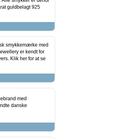
 Alle smykker er derfor
arat guldbelagt 925
dansk smykkemærke med
ewellery er kendt for
ers. Klik her for at se
kkebrand med
ndte danske