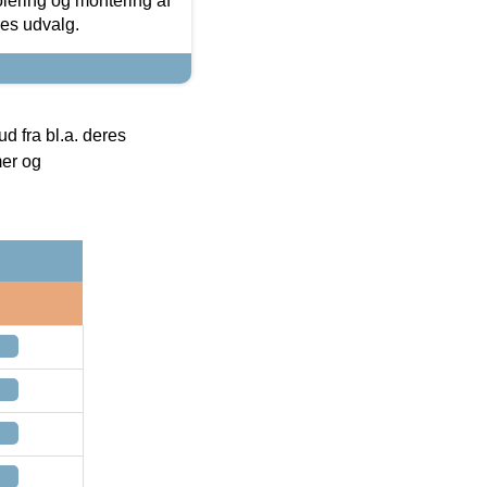
olering og montering af
res udvalg.
 fra bl.a. deres
mer og