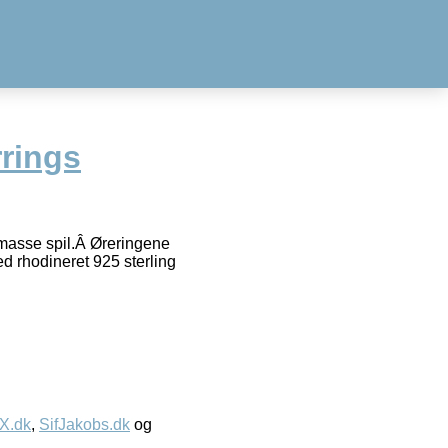
rrings
 masse spil.Â Øreringene
ed rhodineret 925 sterling
IX.dk
,
SifJakobs.dk
og