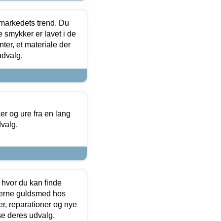
markedets trend. Du
e smykker er lavet i de
ter, et materiale der
udvalg.
 og ure fra en lang
dvalg.
 hvor du kan finde
terne guldsmed hos
r, reparationer og nye
se deres udvalg.