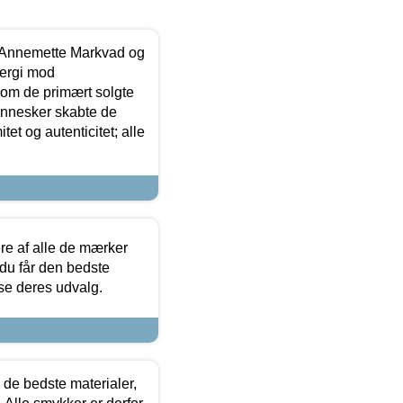
- Annemette Markvad og
ergi mod
som de primært solgte
mennesker skabte de
et og autenticitet; alle
.
re af alle de mærker
 du får den bedste
 se deres udvalg.
 de bedste materialer,