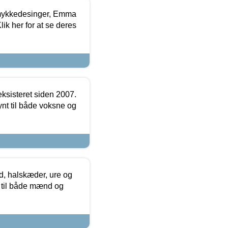
mykkedesinger, Emma
ik her for at se deres
ksisteret siden 2007.
nt til både voksne og
, halskæder, ure og
r til både mænd og