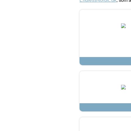
EndlessNordic.dk
, som a