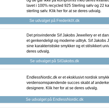
og de går ikke på kompromis med deres kvalitet.
lavet i 100% recycled 925 Sterling sølv og 22 k
sterling sølv. Klik her for at se deres udvalg.
Se udvalget på FrederikIX.dk
Det prisvindende Sif Jakobs Jewellery er et 
et genkendeligt og moderne udtryk. Sif Jakobs J
sine karakteristiske smykker og et stilsikkert univ
deres udvalg.
Se udvalget på SifJakobs.dk
EndlessNordic.dk er et eksklusivt nordisk smy
verdensomspændende succes skabt af anderke
designere. Klik her for at se deres udvalg.
Se udvalget på EndlessNordic.dk