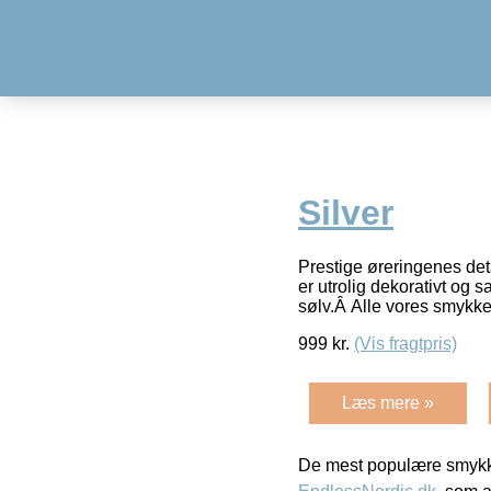
Silver
Prestige øreringenes det
er utrolig dekorativt og 
sølv.Â Alle vores smykk
999
kr.
(Vis fragtpris)
Læs mere »
De mest populære smykk