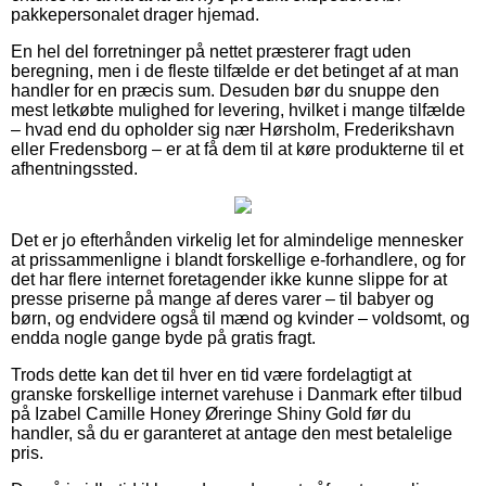
pakkepersonalet drager hjemad.
En hel del forretninger på nettet præsterer fragt uden
beregning, men i de fleste tilfælde er det betinget af at man
handler for en præcis sum. Desuden bør du snuppe den
mest letkøbte mulighed for levering, hvilket i mange tilfælde
– hvad end du opholder sig nær Hørsholm, Frederikshavn
eller Fredensborg – er at få dem til at køre produkterne til et
afhentningssted.
Det er jo efterhånden virkelig let for almindelige mennesker
at prissammenligne i blandt forskellige e-forhandlere, og for
det har flere internet foretagender ikke kunne slippe for at
presse priserne på mange af deres varer – til babyer og
børn, og endvidere også til mænd og kvinder – voldsomt, og
endda nogle gange byde på gratis fragt.
Trods dette kan det til hver en tid være fordelagtigt at
granske forskellige internet varehuse i Danmark efter tilbud
på Izabel Camille Honey Øreringe Shiny Gold før du
handler, så du er garanteret at antage den mest betalelige
pris.