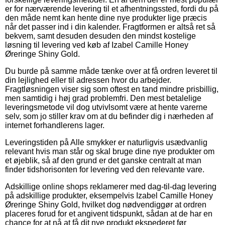
er for nærværende levering til et afhentningssted, fordi du på
den måde nemt kan hente dine nye produkter lige præcis
når det passer ind i din kalender. Fragtformen er altså ret så
bekvem, samt desuden desuden den mindst kostelige
løsning til levering ved køb af Izabel Camille Honey
Øreringe Shiny Gold.
Du burde på samme måde tænke over at få ordren leveret til
din lejlighed eller til adressen hvor du arbejder.
Fragtløsningen viser sig som oftest en tand mindre prisbillig,
men samtidig i høj grad problemfri. Den mest betalelige
leveringsmetode vil dog utvivlsomt være at hente varerne
selv, som jo stiller krav om at du befinder dig i nærheden af
internet forhandlerens lager.
Leveringstiden på Alle smykker er naturligvis usædvanlig
relevant hvis man står og skal bruge dine nye produkter om
et øjeblik, så af den grund er det ganske centralt at man
finder tidshorisonten for levering ved den relevante vare.
Adskillige online shops reklamerer med dag-til-dag levering
på adskillige produkter, eksempelvis Izabel Camille Honey
Øreringe Shiny Gold, hvilket dog nødvendiggør at ordren
placeres forud for et angivent tidspunkt, sådan at de har en
chance for at nå at få dit nye produkt ekspederet før