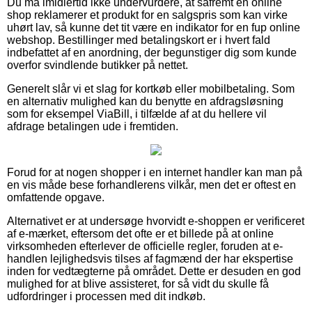
Du må imidlertid ikke undervurdere, at såfremt en online
shop reklamerer et produkt for en salgspris som kan virke
uhørt lav, så kunne det tit være en indikator for en fup online
webshop. Bestillinger med betalingskort er i hvert fald
indbefattet af en anordning, der begunstiger dig som kunde
overfor svindlende butikker på nettet.
Generelt slår vi et slag for kortkøb eller mobilbetaling. Som
en alternativ mulighed kan du benytte en afdragsløsning
som for eksempel ViaBill, i tilfælde af at du hellere vil
afdrage betalingen ude i fremtiden.
Forud for at nogen shopper i en internet handler kan man på
en vis måde bese forhandlerens vilkår, men det er oftest en
omfattende opgave.
Alternativet er at undersøge hvorvidt e-shoppen er verificeret
af e-mærket, eftersom det ofte er et billede på at online
virksomheden efterlever de officielle regler, foruden at e-
handlen lejlighedsvis tilses af fagmænd der har ekspertise
inden for vedtægterne på området. Dette er desuden en god
mulighed for at blive assisteret, for så vidt du skulle få
udfordringer i processen med dit indkøb.