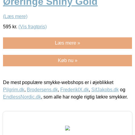
Øreringe Shiny Gold
(Læs mere)
595
kr.
(Vis fragtpris)
Læs mere »
Køb nu »
De mest populære smykke-webshops er i øjeblikket
Pilgrim.dk
,
Brodersens.dk
,
FrederikIX.dk
,
SifJakobs.dk
og
EndlessNordic.dk
, som alle har nogle rigtig lækre smykker.