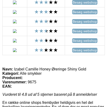
Besøg webshop
Besøg webshop
Besøg webshop
Besøg webshop
Besøg webshop
Besøg webshop
Navn:
Izabel Camille Honey Øreringe Shiny Gold
Kategori:
Alle smykker
Producent:
Varenummer:
9675
EAN:
Vurderet til
4.8
ud af 5 stjerner baseret på
8
anmeldelser
En række online shops frembyder heldigvis en hel del
forskellige leveringsmetoder. En af dem der er mest populær