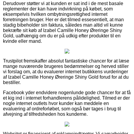
Derudover støtter vi at kunden er sat ind i de mest basale
reglementer der kan have indvirkning på købet, som
eksempelvis hvilken ombytningsrettighed internet
forretningen bruger. Her er det tilmed essesentielt, at man
stadig bibeholder sin faktura, således man altid vil kunne
bekræfte sit køb af Izabel Camille Honey Øreringe Shiny
Gold, uafhængig om du er på udkig efter produkter til en
kvinde eller mand.
Trustpilot fremskaffer absolut fantastiske chancer for at læse
mange nuværende brugeres bedømmelser og herved stiller
vi forslag om, at du evaluerer internet butikkens vurderinger
af Izabel Camille Honey Øreringe Shiny Gold forud for at du
bestiller.
Facebook yder endvidere nogenlunde gode chancer for at få
et kig ind i internet forhandlerens pålidelighed. Tilmed er der
nogle internet outlets hvor kunder kan meddele en
evaluering af ordreforløbet, som også bør tages i brug til
afvejning af tilfredsheden hos kunderne.
Websitet er finansieret af reklameindtægter. Vi samarbejder