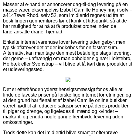
Masser af e-handler annoncerer dag-til-dag levering på en
masse varer, eksempelvis Izabel Camille Honey ring i sølv –
a4147sws Rhod. sølv 52, som imidlertid regnes ud fra at
bestillingen gennemføres før et konkret tidspunkt, så at de
har mulighed for at nå at få produktet ordnet inden de
lageransatte drager hjemad.
Enkelte internet varehuse lover levering uden gebyr, men
typisk afkræver det at der indkøbes for en fastsat sum.
Alternativt kan man tage den mest betalelige slags levering,
der gerne – uafhængig om man opholder sig nær Holstebro,
Holbæk eller Svenstrup – vil blive at få kørt dine produkter til
et udleveringssted.
Det er efterhånden yderst hensigtsmæssigt for os alle at
finde de laveste priser på forskellige internet forretninger, og
af den grund har flertallet af Izabel Camille online butikker
været nødt til at reducere salgspriserne på deres produkter –
til piger og drenge, og ligeledes til mænd og kvinder –
markant, og endda nogle gange frembyde levering uden
omkostninger.
Trods dette kan det imidlertid blive smart at efterprøve