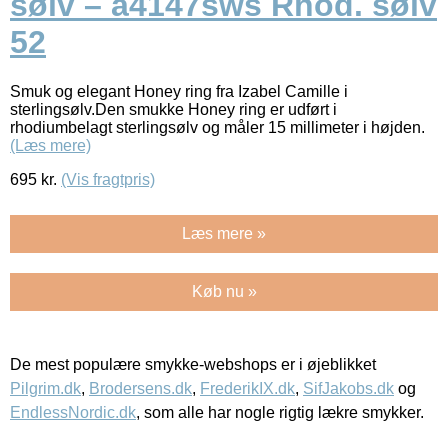
sølv – a4147sws Rhod. sølv
52
Smuk og elegant Honey ring fra Izabel Camille i
sterlingsølv.Den smukke Honey ring er udført i
rhodiumbelagt sterlingsølv og måler 15 millimeter i højden.
(Læs mere)
695
kr.
(Vis fragtpris)
Læs mere »
Køb nu »
De mest populære smykke-webshops er i øjeblikket
Pilgrim.dk
,
Brodersens.dk
,
FrederikIX.dk
,
SifJakobs.dk
og
EndlessNordic.dk
, som alle har nogle rigtig lækre smykker.