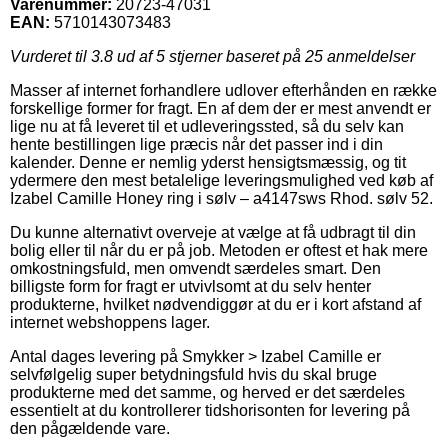
Varenummer:
20723-47031
EAN:
5710143073483
Vurderet til
3.8
ud af 5 stjerner baseret på
25
anmeldelser
Masser af internet forhandlere udlover efterhånden en række
forskellige former for fragt. En af dem der er mest anvendt er
lige nu at få leveret til et udleveringssted, så du selv kan
hente bestillingen lige præcis når det passer ind i din
kalender. Denne er nemlig yderst hensigtsmæssig, og tit
ydermere den mest betalelige leveringsmulighed ved køb af
Izabel Camille Honey ring i sølv – a4147sws Rhod. sølv 52.
Du kunne alternativt overveje at vælge at få udbragt til din
bolig eller til når du er på job. Metoden er oftest et hak mere
omkostningsfuld, men omvendt særdeles smart. Den
billigste form for fragt er utvivlsomt at du selv henter
produkterne, hvilket nødvendiggør at du er i kort afstand af
internet webshoppens lager.
Antal dages levering på Smykker > Izabel Camille er
selvfølgelig super betydningsfuld hvis du skal bruge
produkterne med det samme, og herved er det særdeles
essentielt at du kontrollerer tidshorisonten for levering på
den pågældende vare.