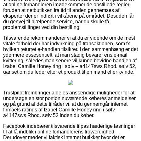
at online forhandleren imødekommer de opstillede regler,
foruden at netbutikken fra tid til anden gennemses af
eksperter der er indført i vilkårene på området. Desuden får
du genvej til hjælpende service, når du skulle få
problemstillinger ved din bestilling.
Tilsvarende rekommanderer vi at du er vidende om de mest
vitale forhold der har indvirkning på transaktionen, som fx
hvilken returret e-handlen tilsikrer. I den sammenhæng er det
ydermere essesentielt, at man stadig bevarer ens e-mail
kvittering, således man senere vil kunne bevidne handlen af
Izabel Camille Honey ring i sølv – a4147sws Rhod. sølv 52,
uanset om du leder efter et produkt til en mand eller kvinde.
Trustpilot frembringer aldeles anstændige muligheder for at
undersøge en stor portion nuværende køberes anmeldelser
og på grund af dette tilråder vi, at du gennemgår internet
firmaets ratings af Izabel Camille Honey ring i sølv –
a4147sws Rhod. sølv 52 inden du køber.
Facebook indebærer tilsvarende tilpas hæderlige løsninger
til at få indblik i online forhandlerens troværdighed.
Derudover møder vi faktisk internet butikker hvor det er