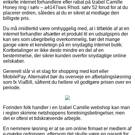
enkelte internet forhandlere efter rabat på Izabel Camille
Honey ring i sølv – a4147sws Rhod. sølv 52 forud for at du
placerer ordren, således at du er sikret at modtage den
billigste pris.
Du må imidlertid være omhyggelig med, at i tilfælde af at en
internet forhandler afsætter et produkt til en udsalgspris der
kan ses som ubegribelig overkommelig, bør det mange
gange være et kendetegn på en snydagtig internet butik.
Kortbetalinger er ikke desto mindre en del af en
bestemmelse, der sikrer kunden overfor snydagtige online
selskaber.
Generelt slår vi et slag for shopping med kort eller
MobilePay. Alternativt bør du overveje en afbetalingsløsning
som fx ViaBill, såfremt du hellere vil godtgøre prisen over en
periode.
Forinden folk handler i en Izabel Camille webshop kan man
i reglen skimme netshoppens forretningsbetingelser, men
det er oftest et tidskrævende arbejde.
En nemmere løsning er at se om online firmaet er medlem af
e-mærke ordningen, eftersom det skulle være en garanti for