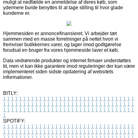
muligt at nedfælde en anmeldelse af deres køb, som
ydermere burde benyttes til at tage stilling til hvor glade
kunderne er.
Hjemmesiden er annoncefinansieret. Vi arbejder tæt
sammen med en masse forretninger på nettet hvori vi
fremviser butikkernes varer, og tager imod godtgørelse
forudsat en bruger fra vores hjemmeside laver et køb.
Data vedrørende produkter og internet firmaer understøttes
tit, men vi kan ikke garantere imod reguleringer der kan være
implementeret siden sidste opdatering af websitets
informationer.
BITLY:
1
1
1
1
1
1
1
1
1
1
1
1
1
1
1
1
1
1
1
1
1
1
1
1
1
1
1
1
1
1
1
1
1
1
1
1
1
1
1
1
1
1
1
1
1
1
1
1
1
1
1
1
1
1
1
1
1
1
1
1
1
1
1
1
1
1
1
1
1
1
1
1
1
1
1
1
1
1
1
1
1
1
1
1
1
1
1
1
1
1
1
1
1
1
1
1
1
1
1
1
SPOTIFY:
1
1
1
1
1
1
1
1
1
1
1
1
1
1
1
1
1
1
1
1
1
1
1
1
1
1
1
1
1
1
1
1
1
1
1
1
1
1
1
1
1
1
1
1
1
1
1
1
1
1
1
1
1
1
1
1
1
1
1
1
1
1
1
1
1
1
1
1
1
1
1
1
1
1
1
1
1
1
1
1
1
1
1
1
1
1
1
1
1
1
1
1
1
1
1
1
1
1
1