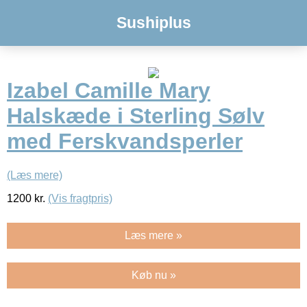
Sushiplus
Izabel Camille Mary
Halskæde i Sterling Sølv
med Ferskvandsperler
(Læs mere)
1200
kr.
(Vis fragtpris)
Læs mere »
Køb nu »