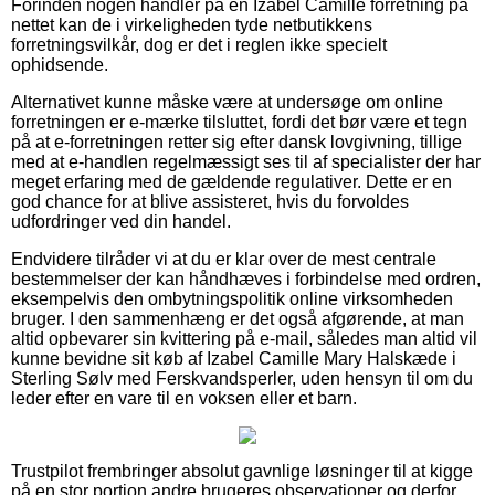
Forinden nogen handler på en Izabel Camille forretning på
nettet kan de i virkeligheden tyde netbutikkens
forretningsvilkår, dog er det i reglen ikke specielt
ophidsende.
Alternativet kunne måske være at undersøge om online
forretningen er e-mærke tilsluttet, fordi det bør være et tegn
på at e-forretningen retter sig efter dansk lovgivning, tillige
med at e-handlen regelmæssigt ses til af specialister der har
meget erfaring med de gældende regulativer. Dette er en
god chance for at blive assisteret, hvis du forvoldes
udfordringer ved din handel.
Endvidere tilråder vi at du er klar over de mest centrale
bestemmelser der kan håndhæves i forbindelse med ordren,
eksempelvis den ombytningspolitik online virksomheden
bruger. I den sammenhæng er det også afgørende, at man
altid opbevarer sin kvittering på e-mail, således man altid vil
kunne bevidne sit køb af Izabel Camille Mary Halskæde i
Sterling Sølv med Ferskvandsperler, uden hensyn til om du
leder efter en vare til en voksen eller et barn.
Trustpilot frembringer absolut gavnlige løsninger til at kigge
på en stor portion andre brugeres observationer og derfor