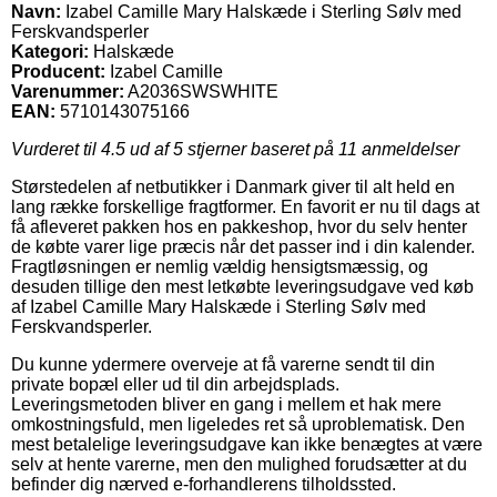
Navn:
Izabel Camille Mary Halskæde i Sterling Sølv med
Ferskvandsperler
Kategori:
Halskæde
Producent:
Izabel Camille
Varenummer:
A2036SWSWHITE
EAN:
5710143075166
Vurderet til
4.5
ud af 5 stjerner baseret på
11
anmeldelser
Størstedelen af netbutikker i Danmark giver til alt held en
lang række forskellige fragtformer. En favorit er nu til dags at
få afleveret pakken hos en pakkeshop, hvor du selv henter
de købte varer lige præcis når det passer ind i din kalender.
Fragtløsningen er nemlig vældig hensigtsmæssig, og
desuden tillige den mest letkøbte leveringsudgave ved køb
af Izabel Camille Mary Halskæde i Sterling Sølv med
Ferskvandsperler.
Du kunne ydermere overveje at få varerne sendt til din
private bopæl eller ud til din arbejdsplads.
Leveringsmetoden bliver en gang i mellem et hak mere
omkostningsfuld, men ligeledes ret så uproblematisk. Den
mest betalelige leveringsudgave kan ikke benægtes at være
selv at hente varerne, men den mulighed forudsætter at du
befinder dig nærved e-forhandlerens tilholdssted.