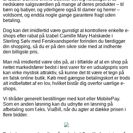
nedskære salgsværdien på mange af deres produkter – til
børn og babyer, og yderligere også til damer og herrer –
voldsomt, og endda nogle gange garantere fragt uden
betaling.
Dog kan det imidlertid være gunstigt at kontrollere enkelte e-
shops efter rabat på Izabel Camille Mary Halskæde i
Sterling Sølv med Ferskvandsperler forinden du færdiggør
din shopping, så du er på den sikre side med at indhente
den billigste pris.
Man må imidlertid være obs på, at i tilfælde af at en shop på
nettet markedsfører bedst i test varer for en udsalgspris som
kan virke mystisk attraktiv, så kunne det tit være et tegn på
en falsk online butik. Køb med gængse betalingskort er trods
alt indbefattet af en lov, hvilket bistår dig overfor uærlige e-
shops.
Vi tilråder generelt bestillinger med kort eller MobilePay.
Som en anden løsning kan du udnytte en løsning på
afbetaling som f.eks. ViaBill, når du agter at dække prisen i
flere bidder.