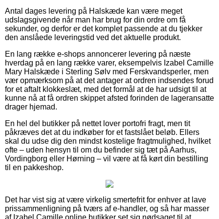
Antal dages levering på Halskæde kan være meget
udslagsgivende når man har brug for din ordre om få
sekunder, og derfor er det komplet passende at du tjekker
den anslåede leveringstid ved det aktuelle produkt.
En lang række e-shops annoncerer levering på næste
hverdag på en lang række varer, eksempelvis Izabel Camille
Mary Halskæde i Sterling Sølv med Ferskvandsperler, men
vær opmærksom på at det antager at ordren indsendes forud
for et aftalt klokkeslæt, med det formål at de har udsigt til at
kunne nå at få ordren skippet afsted forinden de lageransatte
drager hjemad.
En hel del butikker på nettet lover portofri fragt, men tit
påkræves det at du indkøber for et fastslået beløb. Ellers
skal du udse dig den mindst kostelige fragtmulighed, hvilket
ofte – uden hensyn til om du befinder sig tæt på Aarhus,
Vordingborg eller Hørning – vil være at få kørt din bestilling
til en pakkeshop.
Det har vist sig at være virkelig smertefrit for enhver at lave
prissammenligning på tværs af e-handler, og så har masser
af Izabel Camille online butikker set sig nødsaget til at