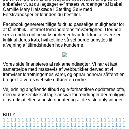
anbefaler vi, at du iagttager e-firmaets vurderinger af Izabel
Camille Mary Halskæde i Sterling Sølv med
Ferskvandsperler forinden du bestiller.
Facebook genererer tillige fuldt ud passelige muligheder for
at få indblik i internet forhandlerens troværdighed. Herinde
ser vi endda online virksomheder hvor folk kan aflevere en
kritik af deres køb, hvilket lige så vel burde udnyttes til
afvejning af tilfredsheden hos kunderne.
Vores side finansieres af reklameindtægter. Vi har et fast
samarbejde med massevis af webbutikker derved at vi
fremviser forretningernes varer, og opnår honorar såfremt en
bruger fra vores website udfører en ordre.
Vejledning angående tilbud og e-forhandlere opdateres ofte,
men vi ønsker ikke at tage ansvar for ændringer der muligvis
er iværksat efter seneste opdatering af de viste oplysninger.
BITLY:
1
1
1
1
1
1
1
1
1
1
1
1
1
1
1
1
1
1
1
1
1
1
1
1
1
1
1
1
1
1
1
1
1
1
1
1
1
1
1
1
1
1
1
1
1
1
1
1
1
1
1
1
1
1
1
1
1
1
1
1
1
1
1
1
1
1