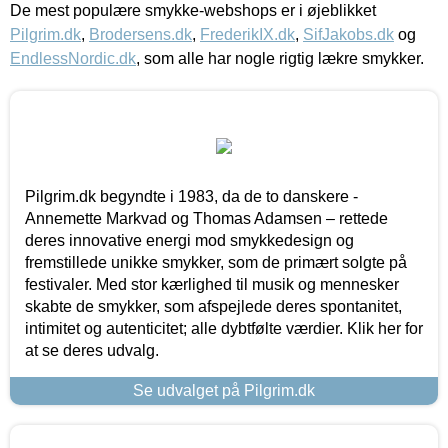
De mest populære smykke-webshops er i øjeblikket
Pilgrim.dk
,
Brodersens.dk
,
FrederikIX.dk
,
SifJakobs.dk
og
EndlessNordic.dk
, som alle har nogle rigtig lækre smykker.
Pilgrim.dk begyndte i 1983, da de to danskere -
Annemette Markvad og Thomas Adamsen – rettede
deres innovative energi mod smykkedesign og
fremstillede unikke smykker, som de primært solgte på
festivaler. Med stor kærlighed til musik og mennesker
skabte de smykker, som afspejlede deres spontanitet,
intimitet og autenticitet; alle dybtfølte værdier. Klik her for
at se deres udvalg.
Se udvalget på Pilgrim.dk