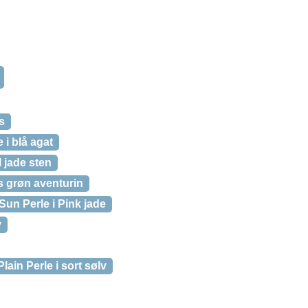
s
 i blå agat
l jade sten
ys grøn aventurin
Sun Perle i Pink jade
v
lain Perle i sort sølv