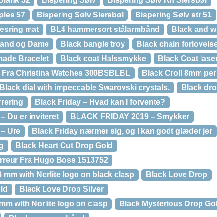
Blank 52
Bispering Sølv
Bispering Sølv Rh Siersbøl
ples 57
Bispering Sølv Siersbøl
Bispering Sølv str 51
sesring mat
BL4 hammersort stålarmbånd
Black and wh
Mand og Dame
Black bangle troy
Black chain forlovels
ade Bracelet
Black coat Halssmykke
Black Coat laser
r Fra Christina Watches 300BSBLBL
Black Croll 8mm pe
Black dial with impeccable Swarovski crystals.
Black dro
rrering
Black Friday – Hvad kan I forvente?
Du er inviteret
BLACK FRIDAY 2019 – Smykker
– Ure
Black Friday nærmer sig, og I kan godt glæder jer
ng
Black Heart Cut Drop Gold
erreur Fra Hugo Boss 1513752
16 mm with Norlite logo on black clasp
Black Love Drop
ld
Black Love Drop Silver
mm with Norlite logo on clasp
Black Mysterious Drop Go