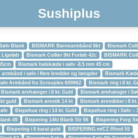
Sushiplus
ølv Blank
BISMARK Børnearmbånd 8kt
Bismark Coll
 Ligeløb
Bismark Collier 8kt Forløb 42c
BISMARK Colli
 45cm
Bismark halskæde i sølv -8,5 mm 45 cm
armbånd i sølv i flere bredder og længder
Bismark Kæde
Sølv Armbånd fra Scrouples 609962
Bismark ring i 8 kt. G
Bismark ørehænger i 8 kt. Guld
Bismark ørehænger i Sø
 kt guld
Bismark ørestik 14 kt
Bismark ørestikker i 8 kt
Sølv
Bispehue ring i 14 kt. Guld
Bispehue ring i Sølv –
lank 49
Bispering 14kt Blank Str 56
Bispering Forg Si
Bispering i 8 karat guld
BISPERING m/CZ Rhod 55