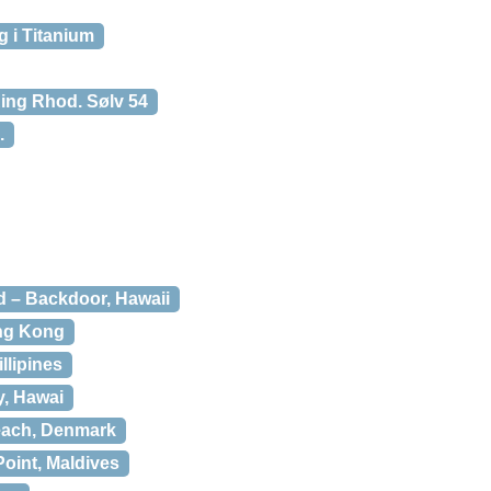
g i Titanium
ng Rhod. Sølv 54
.
 – Backdoor, Hawaii
ng Kong
llipines
y, Hawai
each, Denmark
oint, Maldives