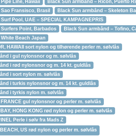
Pipe Line, Hawaii
Black Sun armbånd – Ricon, Puerto R
Sao Fransisco, Brasil
Black Sun armbånd – Skeleton Ba
– Surf Pool, UAE – SPECIAL KAMPAGNEPRIS
Surfers Point, Barbados
Black Sun armbånd – Tofino, 
 White Beach Japan
HAWAII sort nylon og tilhørende perler m. sølvlås
nd i gul nylonsnor og m. sølvlås
nd i rød nylonsnor og m. 14 kt. guldlås
nd i sort nylon m. sølvlås
d i turkis nylonsnor og m. 14 kt. guldlås
d i tyrkis nylon m. sølvlås
FRANCE gul nylonsnor og perler m. sølvlås
BAY, HONG KONG rød nylon og perler m. sølvlås
EL Perle i sølv fra Mads Z
BEACH, US rød nylon og perler m. sølvlås