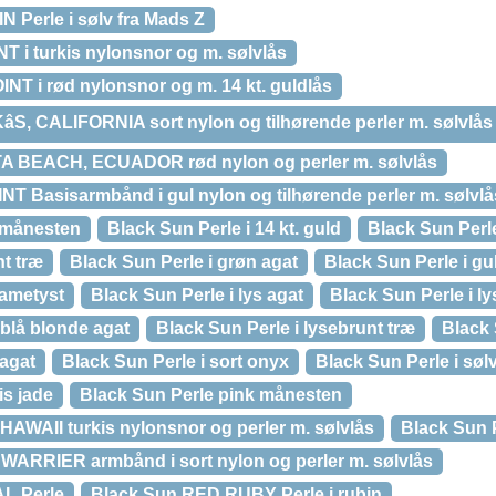
Perle i sølv fra Mads Z
T i turkis nylonsnor og m. sølvlås
NT i rød nylonsnor og m. 14 kt. guldlås
S, CALIFORNIA sort nylon og tilhørende perler m. sølvlås
 BEACH, ECUADOR rød nylon og perler m. sølvlås
T Basisarmbånd i gul nylon og tilhørende perler m. sølvlå
 månesten
Black Sun Perle i 14 kt. guld
Black Sun Perle
nt træ
Black Sun Perle i grøn agat
Black Sun Perle i gu
a ametyst
Black Sun Perle i lys agat
Black Sun Perle i l
eblå blonde agat
Black Sun Perle i lysebrunt træ
Black 
 agat
Black Sun Perle i sort onyx
Black Sun Perle i søl
is jade
Black Sun Perle pink månesten
HAWAII turkis nylonsnor og perler m. sølvlås
Black Sun P
ARRIER armbånd i sort nylon og perler m. sølvlås
L Perle
Black Sun RED RUBY Perle i rubin