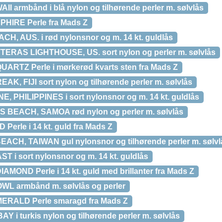
I armbånd i blå nylon og tilhørende perler m. sølvlås
HIRE Perle fra Mads Z
H, AUS. i rød nylonsnor og m. 14 kt. guldlås
ERAS LIGHTHOUSE, US. sort nylon og perler m. sølvlås
ARTZ Perle i mørkerød kvarts sten fra Mads Z
K, FIJI sort nylon og tilhørende perler m. sølvlås
, PHILIPPINES i sort nylonsnor og m. 14 kt. guldlås
BEACH, SAMOA rød nylon og perler m. sølvlås
erle i 14 kt. guld fra Mads Z
ACH, TAIWAN gul nylonsnor og tilhørende perler m. sølvl
 i sort nylonsnor og m. 14 kt. guldlås
MOND Perle i 14 kt. guld med brillanter fra Mads Z
L armbånd m. sølvlås og perler
ERALD Perle smaragd fra Mads Z
 i turkis nylon og tilhørende perler m. sølvlås