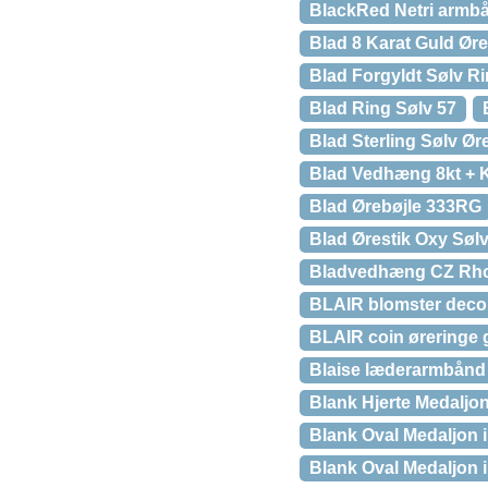
BlackRed Netri armb
Blad 8 Karat Guld Øre
Blad Forgyldt Sølv R
Blad Ring Sølv 57
Blad Sterling Sølv Ør
Blad Vedhæng 8kt +
Blad Ørebøjle 333RG
Blad Ørestik Oxy Søl
Bladvedhæng CZ Rh
BLAIR blomster deco 
BLAIR coin øreringe 
Blaise læderarmbånd 
Blank Hjerte Medaljon
Blank Oval Medaljon 
Blank Oval Medaljon 