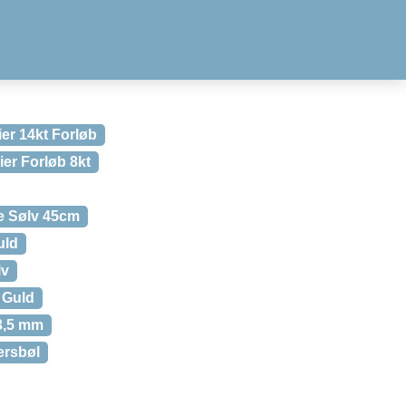
ier 14kt Forløb
er Forløb 8kt
 Sølv 45cm
uld
lv
. Guld
 3,5 mm
ersbøl