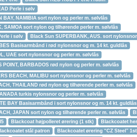
D Perle i sølv
AY, NAMIBIA sort nylon og perler m. sølvlås
 SAMOA sort nylon og tilhørende perler m. sølvlås
rle i sølv
Black Sun SUPERBANK, AUS. sort nylonsnor o
S Basisarmbånd i rød nylonsnor og m. 14 kt. guldlås
 UAE sort nylonsnor og perler m. sølvlås
S POINT, BARBADOS rød nylon og perler m. sølvlås
S BEACH, MALIBU sort nylonsnor og perler m. sølvlås
H, THAILAND rød nylon og tilhørende perler m. sølvlås
NADA turkis nylonsnor og perler m. sølvlås
 BAY Basisarmbånd i sort nylonsnor og m. 14 kt. guldlås
H, JAPAN sort nylon og tilhørende perler m. sølvlås
B
M5
Blackcoat højpolleret ørering (1 stk)
Blackcoatet her
lackcoatet stål patron
Blackcoatet ørering “CZ Steel” 1s