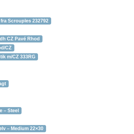
fra Scrouples 232792
edh CZ Pavé Rhod
od/CZ
stik m/CZ 333RG
agt
e – Steel
sølv – Medium 22×30