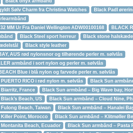
Black onyx armbånd
yldt Sølv Charm fra Christina Watches
Black Padl ørerin
perlearmbånd
ld 32 MM Ur Fra Daniel Wellington ADW00100168
BLACK Ri
rmbånd
Black Steel sport herreur
Black stone halskæde
 ædelstål
Black style leather
Y, AUS rød nylonsnor og tilhørende perler m. sølvlås
ER armbånd i sort nylon og perler m. sølvlås
ACH Blue i blå nylon og farvede perler m. sølvlås
 PUERTO RICO i rød nylon m. sølvlås
Black Sun armbånd
Biarritz, France
Black Sun armbånd – Big Wave bay, Ho
 Black’s Beach, US
Black Sun armbånd – Cloud Nine, Phi
 Fulong Beach, Taiwan
Black Sun armbånd – Hanalei Ba
Killer Point, Morocco
Black Sun armbånd – Klitmøller B
 Montanita Beach, Ecuador
Black Sun armbånd – Pasta P