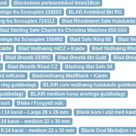
ånd
Blackstone perlearmbånd 6mm/18cm
ringe fra Scrouples 119203
BLAD Armbånd 8kt RG
ing fra Scrouples 724112
Blad Rhodineret Sølv Halskæde 
Blad Sterling Sølv Charm fra Christina Watches 650-S03
eringe fra Scrouples 150492
Blad Sølv Ring 60
Blad V
 Kæde
Blad Vedhæng m/CZ + Kæde
Blad Vedhæng Rh
Blad Ørestik 333RG
Blad Ørestik 8kt Guld
Blad Øre
v
Blad Ørestik Rhod CZ
Bladring Mat Sølv 56
od m/Kæde
Bladvedhæng Mat/Blank + Kæde
ring guldbelagt
BLAIR coin vedhæng halskæde guldbel
guldbelagt
BLAIR medium hoop øreringe guldbelagt
sort
Blake / Forgyldt stål.
 i 14 karat – Large 26 x 28 mm.
Blank kors i stål med kæd
i 14 karat – medium 22 x 30 mm
i 8-14 karat – medium 22 x 30 mm
Blank Oval Medaljon i 