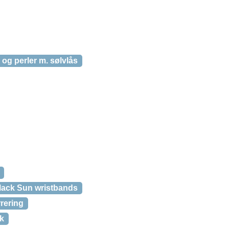
g perler m. sølvlås
lack Sun wristbands
rering
tk