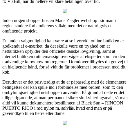
fx ViaBill, når du hellere vil klare betalingen over tid.
Inden nogen shopper hos en Mads Ziegler webshop bør man i
reglen studere forhandlerens vilkår, men det er naturligvis et
omfattende projekt.
En anden valgmulighed kan være at se hvorvidt online butikken er
godkendt af e-mærket, da det skulle være en tryghed om at
netbutikken opfylder den officielle danske lovgivning, samt at
internet butikken rutinemæssigt overvåges af eksperter som har den
nødvendige knowhow om reglerne. Derudover tilbydes du genvej til
en hjælpende hånd, for så vidt du får problemer i processen med dit
køb.
Derudover er det prisværdigt at du er påpasselig med de elementære
betingelser der kan spille ind i forbindelse med ordren, som fx den
ombytningsrettighed netshoppen anvender. På grund af dette er det
tillige afgørende, at man permanent sikrer sin kvitteringsmail, så man
altid vil kunne dokumentere bestillingen af Black Sun – RINCON,
PUERTO RICO i rød nylon m. sølvlås, hvad end man er på
gaveindkøb til en herre eller dame.