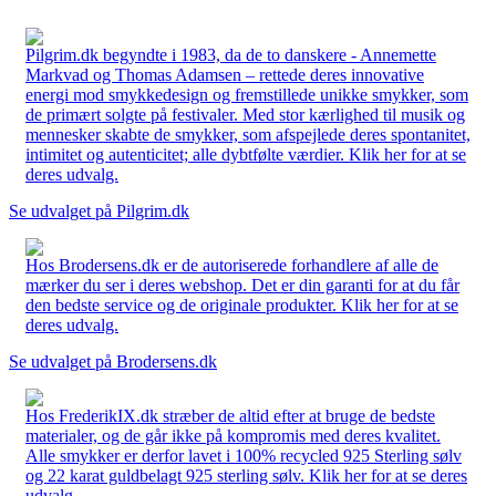
Pilgrim.dk begyndte i 1983, da de to danskere - Annemette
Markvad og Thomas Adamsen – rettede deres innovative
energi mod smykkedesign og fremstillede unikke smykker, som
de primært solgte på festivaler. Med stor kærlighed til musik og
mennesker skabte de smykker, som afspejlede deres spontanitet,
intimitet og autenticitet; alle dybtfølte værdier. Klik her for at se
deres udvalg.
Se udvalget på Pilgrim.dk
Hos Brodersens.dk er de autoriserede forhandlere af alle de
mærker du ser i deres webshop. Det er din garanti for at du får
den bedste service og de originale produkter. Klik her for at se
deres udvalg.
Se udvalget på Brodersens.dk
Hos FrederikIX.dk stræber de altid efter at bruge de bedste
materialer, og de går ikke på kompromis med deres kvalitet.
Alle smykker er derfor lavet i 100% recycled 925 Sterling sølv
og 22 karat guldbelagt 925 sterling sølv. Klik her for at se deres
udvalg.