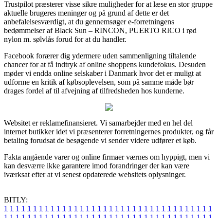
Trustpilot præsterer visse sikre muligheder for at læse en stor gruppe
aktuelle brugeres meninger og på grund af dette er det
anbefalelsesværdigt, at du gennemsøger e-forretningens
bedømmelser af Black Sun – RINCON, PUERTO RICO i rød
nylon m. sølvlås forud for at du handler.
Facebook forærer dig ydermere uden sammenligning tiltalende
chancer for at få indtryk af online shoppens kundefokus. Desuden
møder vi endda online selskaber i Danmark hvor det er muligt at
udforme en kritik af købsoplevelsen, som på samme måde bør
drages fordel af til afvejning af tilfredsheden hos kunderne.
Websitet er reklamefinansieret. Vi samarbejder med en hel del
internet butikker idet vi præsenterer forretningernes produkter, og får
betaling forudsat de besøgende vi sender videre udfører et køb.
Fakta angående varer og online firmaer værnes om hyppigt, men vi
kan desværre ikke garantere imod forandringer der kan være
iværksat efter at vi senest opdaterede websitets oplysninger.
BITLY:
1
1
1
1
1
1
1
1
1
1
1
1
1
1
1
1
1
1
1
1
1
1
1
1
1
1
1
1
1
1
1
1
1
1
1
1
1
1
1
1
1
1
1
1
1
1
1
1
1
1
1
1
1
1
1
1
1
1
1
1
1
1
1
1
1
1
1
1
1
1
1
1