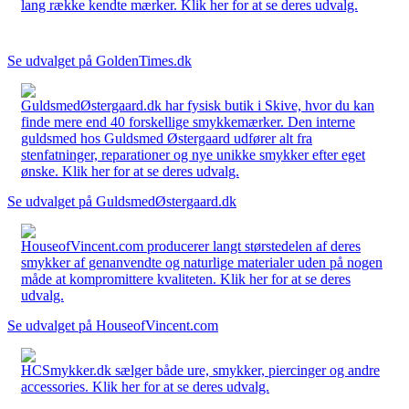
lang række kendte mærker. Klik her for at se deres udvalg.
Se udvalget på GoldenTimes.dk
GuldsmedØstergaard.dk har fysisk butik i Skive, hvor du kan
finde mere end 40 forskellige smykkemærker. Den interne
guldsmed hos Guldsmed Østergaard udfører alt fra
stenfatninger, reparationer og nye unikke smykker efter eget
ønske. Klik her for at se deres udvalg.
Se udvalget på GuldsmedØstergaard.dk
HouseofVincent.com producerer langt størstedelen af deres
smykker af genanvendte og naturlige materialer uden på nogen
måde at kompromittere kvaliteten. Klik her for at se deres
udvalg.
Se udvalget på HouseofVincent.com
HCSmykker.dk sælger både ure, smykker, piercinger og andre
accessories. Klik her for at se deres udvalg.