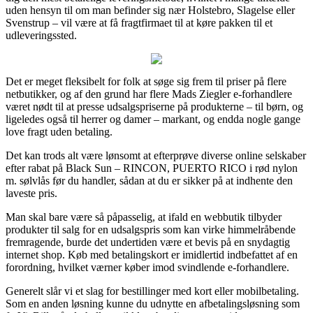
uden hensyn til om man befinder sig nær Holstebro, Slagelse eller
Svenstrup – vil være at få fragtfirmaet til at køre pakken til et
udleveringssted.
Det er meget fleksibelt for folk at søge sig frem til priser på flere
netbutikker, og af den grund har flere Mads Ziegler e-forhandlere
været nødt til at presse udsalgspriserne på produkterne – til børn, og
ligeledes også til herrer og damer – markant, og endda nogle gange
love fragt uden betaling.
Det kan trods alt være lønsomt at efterprøve diverse online selskaber
efter rabat på Black Sun – RINCON, PUERTO RICO i rød nylon
m. sølvlås før du handler, sådan at du er sikker på at indhente den
laveste pris.
Man skal bare være så påpasselig, at ifald en webbutik tilbyder
produkter til salg for en udsalgspris som kan virke himmelråbende
fremragende, burde det undertiden være et bevis på en snydagtig
internet shop. Køb med betalingskort er imidlertid indbefattet af en
forordning, hvilket værner køber imod svindlende e-forhandlere.
Generelt slår vi et slag for bestillinger med kort eller mobilbetaling.
Som en anden løsning kunne du udnytte en afbetalingsløsning som