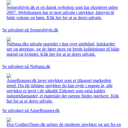
Senseofstyle.dk er en dansk webshop som har eksisteret siden
2007. Webshoppen har et stort udvalg i smykker, hårpynt til
både voksne og børn. Klik her for at se deres udvalg.
Se udvalget på Senseofstyle.dk
Nirbana.dks udvalg spænder i dag over armbånd, halskæder,
ure og øreringe, og de fører store og brede kollektioner til både
mænd og kvinder. Klik her for at se deres udvalg.
Se udvalget på Nirbana.dk
AnneBrauner.dk laver smykker som er tilpasset markedets
trend. Du får tidsløse smykker du kan nyde i mange år, alle
smykker er lavet i de såkaldt Zirkoner som også kaldes
industridiamanter, et materiale der næppe findes stærkere. Klik
her for at se deres udvalg.
Se udvalget på AnneBrauner.dk
Hos GoldenTimes.dk sælger de moderne smykker og ure fra en