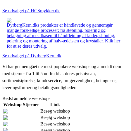
Se udvalget på HCSmykker.dk
DyrbergKern.dks produkter er håndlavede og gennemgår
mange forskellige processer: fra støbning, polering og
belægning af metalbasen til håndfletning af læder, slibning,
polering og montering af halv-ædelsten og krystaller. Klik her
for at se deres udvalg.
Se udvalget på DyrbergKern.dk
Vi har gennemgået de mest populære webshops og anmeldt dem
med stjerner fra 1 til 5 ud fra bl.a. deres prisniveau,
sortimentstørrelse, kundeservice, brugervenlighed, betingelser,
leveringsformer og betalingsmuligheder.
Bedst anmeldte webshops
Webshop
Stjerner
Link
Besøg webshop
Besøg webshop
Besøg webshop
Besøg webshop