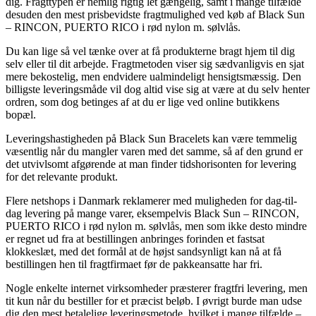
dig. Fragttypen er nemlig rigtig let gængelig, samt i mange tilfælde
desuden den mest prisbevidste fragtmulighed ved køb af Black Sun
– RINCON, PUERTO RICO i rød nylon m. sølvlås.
Du kan lige så vel tænke over at få produkterne bragt hjem til dig
selv eller til dit arbejde. Fragtmetoden viser sig sædvanligvis en sjat
mere bekostelig, men endvidere ualmindeligt hensigtsmæssig. Den
billigste leveringsmåde vil dog altid vise sig at være at du selv henter
ordren, som dog betinges af at du er lige ved online butikkens
bopæl.
Leveringshastigheden på Black Sun Bracelets kan være temmelig
væsentlig når du mangler varen med det samme, så af den grund er
det utvivlsomt afgørende at man finder tidshorisonten for levering
for det relevante produkt.
Flere netshops i Danmark reklamerer med muligheden for dag-til-
dag levering på mange varer, eksempelvis Black Sun – RINCON,
PUERTO RICO i rød nylon m. sølvlås, men som ikke desto mindre
er regnet ud fra at bestillingen anbringes forinden et fastsat
klokkeslæt, med det formål at de højst sandsynligt kan nå at få
bestillingen hen til fragtfirmaet før de pakkeansatte har fri.
Nogle enkelte internet virksomheder præsterer fragtfri levering, men
tit kun når du bestiller for et præcist beløb. I øvrigt burde man udse
dig den mest betalelige leveringsmetode, hvilket i mange tilfælde –