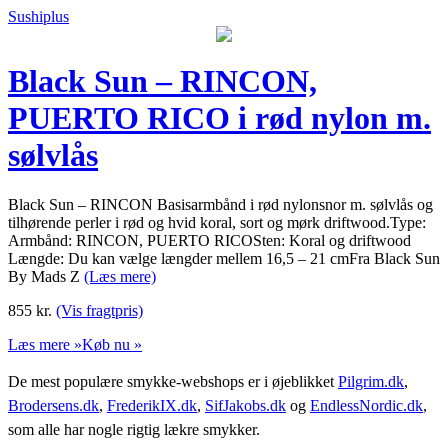
Sushiplus
Black Sun – RINCON,
PUERTO RICO i rød nylon m.
sølvlås
Black Sun – RINCON Basisarmbånd i rød nylonsnor m. sølvlås og
tilhørende perler i rød og hvid koral, sort og mørk driftwood.Type:
Armbånd: RINCON, PUERTO RICOSten: Koral og driftwood
Længde: Du kan vælge længder mellem 16,5 – 21 cmFra Black Sun
By Mads Z
(Læs mere)
855
kr.
(Vis fragtpris)
Læs mere »
Køb nu »
De mest populære smykke-webshops er i øjeblikket
Pilgrim.dk
,
Brodersens.dk
,
FrederikIX.dk
,
SifJakobs.dk
og
EndlessNordic.dk
,
som alle har nogle rigtig lækre smykker.